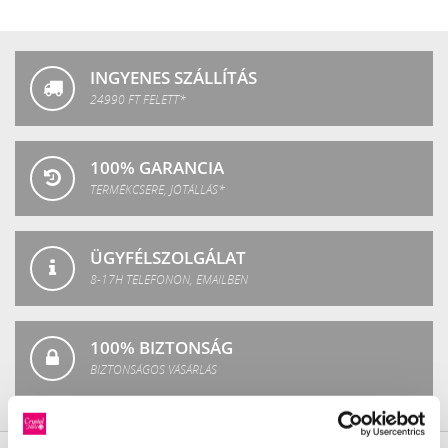
Crystal
Fashion
INGYENES SZÁLLÍTÁS
24990 FT FELETT*
100% GARANCIA
TERMÉKCSERE, JÓTÁLLÁS*
ÜGYFÉLSZOLGÁLAT
8-17H TELEFONON, EMAILBEN
100% BIZTONSÁG
BIZTONSÁGOS VÁSÁRLÁS