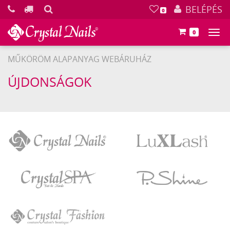
KERESÉS
BELÉPÉS
0
0
Főm
MŰKÖRÖM ALAPANYAG WEBÁRUHÁZ
ÚJDONSÁGOK
Crystal
LuXLash
Nails
Crystal
P.Shine
SPA