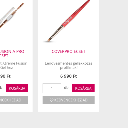
USION A PRO
COVERPRO ECSET
LEDEXTR
CSET
et Xtreme Fusion
Lenövésmentes géllakkozás
lGel-hez
profiknak!
990 Ft
6 990 Ft
2
b
db
KOSÁRBA
KOSÁRBA
NCEKHEZ AD
KEDVENCEKHEZ AD
KED