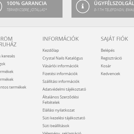
100% GARANCIA
ÜGYFÉLSZOLGÁ
TERMÉKCSERE, JÓTÁLLÁS*
8-17H TELEFONON, EMAI
ÖRÖM
INFORMÁCIÓK
SAJÁT FIÓK
RUHÁZ
Kezdőlap
Belépés
s keresés
Crystal Nails Katalógus
Regisztráció
gok
Vásárlói információk
Kosár
ermékek
Fizetési információk
Kedvencek
ermékek
Szállítási információk
ntos termékek
Adatvédelmi tájékoztató
Általános Szerződési
Feltételek
Elállási nyilatkozat
Süti kezelési tájékoztató
Süti beállítások
Vélemény, reklamáció