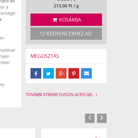
ható és
213,00 Ft / g
kor a
tlensége
a
KOSÁRBA
KEDVENCEKHEZ AD
san
zselével
MEGOSZTÁS
nnyen
ember
az
IronX
i
ly:
selé és
TOVÁBBI XTREME FUSION ACRYLGEL
erPRO
bármely