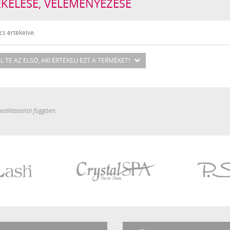
ÉKELÉSE, VÉLEMÉNYEZÉSE
s értékelve.
L TE AZ ELSŐ
, AKI ÉRTÉKELI EZT A TERMÉKET!
állításaitól függően.
Crystal
P.Shine
SPA