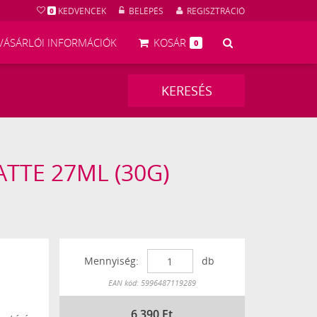
KEDVENCEK
BELÉPÉS
REGISZTRÁCIÓ
0
KERESÉS
VÁSÁRLÓI INFORMÁCIÓK
KOSÁR
0
KERESÉS
TTE 27ML (30G)
Mennyiség:
db
Készleten
EAN kód: 5996487119289
6 390
Ft