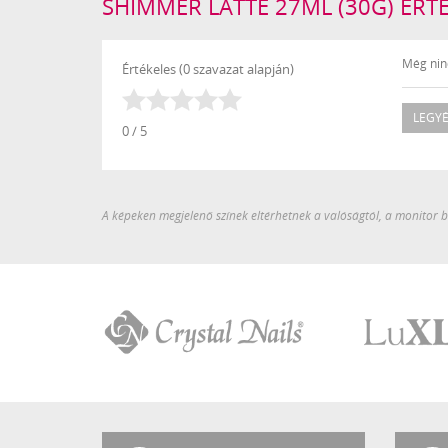
SHIMMER LATTE 27ML (30G) ÉRT
Még ninc
Értékeles (0 szavazat alapján)
LEGYÉ
0 / 5
A képeken megjelenő színek eltérhetnek a valóságtól, a monitor be
Crystal
LuXLash
Nails