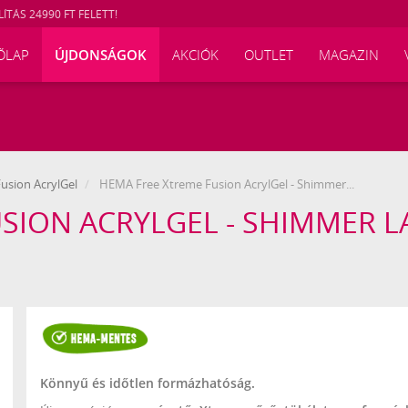
ÍTÁS 24990 FT FELETT!
ŐLAP
ÚJDONSÁGOK
AKCIÓK
OUTLET
MAGAZIN
usion AcrylGel
HEMA Free Xtreme Fusion AcrylGel - Shimmer...
SION ACRYLGEL - SHIMMER LA
Könnyű és időtlen formázhatóság.