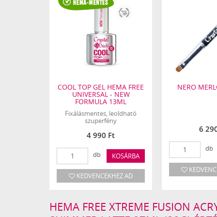
I UV/LED
COOL TOP GEL HEMA FREE
NERO MERLO
UNIVERSAL - NEW
FORMULA 13ML
Fixálásmentes, leoldható
szuperfény
Ft
6 290
4 990 Ft
db
KOSÁRBA
db
KOSÁRBA
HEZ AD
KEDVENC
KEDVENCEKHEZ AD
HEMA FREE XTREME FUSION ACRY