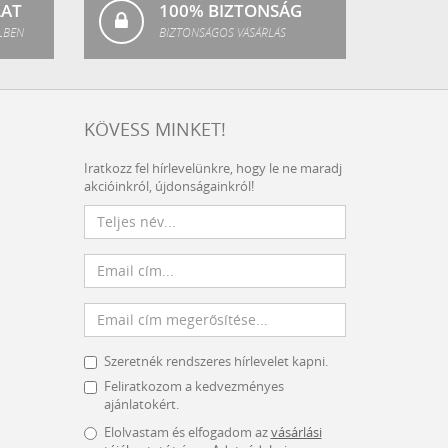
LAT
100% BIZTONSÁG
LBEN
BIZTONSÁGOS VÁSÁRLÁS
KÖVESS MINKET!
Iratkozz fel hírlevelünkre, hogy le ne maradj
akcióinkról, újdonságainkról!
Szeretnék rendszeres hírlevelet kapni.
Feliratkozom a kedvezményes
ajánlatokért.
Elolvastam és elfogadom az
vásárlási