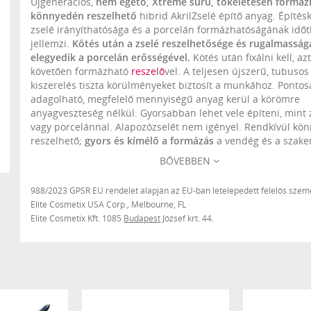
Újgenerációs,
nem égető, Xtreme sűrű, tökéletesen formáz
könnyedén reszelhető
hibrid AkrilZselé építő anyag. Építés
zselé irányíthatósága és a porcelán formázhatóságának idő
jellemzi.
Kötés után a zselé reszelhetősége és rugalmasság
elegyedik a porcelán erősségével.
Kötés után fixálni kell, azt
követően formázható
reszelő
vel. A teljesen újszerű, tubusos
kiszerelés tiszta körülményeket biztosít a munkához. Ponto
adagolható, megfelelő mennyiségű anyag kerül a körömre
anyagveszteség nélkül. Gyorsabban lehet vele építeni, mint 
vagy porcelánnal. Alapozózselét nem igényel. Rendkívül kö
reszelhető;
gyors és kímélő a formázás
a vendég és a szak
számára is. (Ajánlott reszelők hozzá:
Xtreme 180/180-as zöld
BŐVEBBEN
reszelő
,
Klasszikus 150/150-es (kék) zebra reszelő
, valamint 
150/180-as reszelő
!)
Építés vagy töltés esetén még tapadás
988/2023 GPSR EU rendelet alapján az EU-ban letelepedett felelős szemé
problémás körmökön sem válik fel az anyag.
A többi építőz
Elite Cosmetix USA Corp., Melbourne, FL
építő porcelán családdal tökéletesen kombinálható.
Elite Cosmetix Kft. 1085
Budapest
József krt. 44.
Ajánlott fedőzseléje:
Cool Top Gel Universal
vagy
Original
.
Felvitele lágyabb ecsettel ajánlott:
Nero Merlo I. ecset
,
Cov
ecset
,
Xtreme Fusion A Pro ecset
,
Xtreme Fusion ecset
vagy 
kerekvégű, természetes szőrű ecsettel.
Használata javasolt
:
Xtreme Fusion AcrylGel Thinner
alkalmazásával.