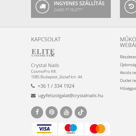
INGYENES SZÁLLÍTÁS
24990 FT FELETT*
KAPCSOLAT
MŰK
WEBÁ
Részlete
Crystal
CosmoPro
Újdonsá
Crystal Nails
Nails
Kft.
CosmoPro Kft.
Akciós t
Hungary
1085
Budapest
,
József krt. 44.
Outlet t
+36 1 / 334 1924
Hűségpo
ugyfelszolgalat@crystalnails.hu
www.crystalnails.hu