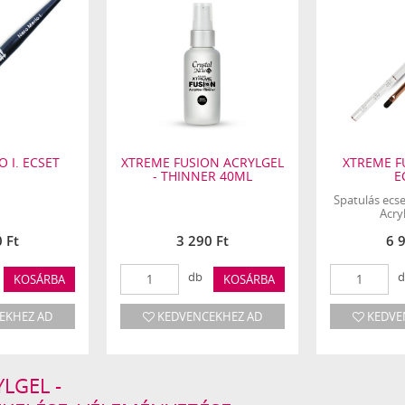
Kötési ideje:
UV lámpában 4-5 perc, LED-ben 1-2 perc.
Hajlítási ideje:
alapréteg esetében 10 mp, alappal nagyobb
anyagmennyiséggel 15 mp után.
 I. ECSET
XTREME FUSION ACRYLGEL
XTREME F
- THINNER 40ML
E
Spatulás ecs
Acry
 Ft
3 290 Ft
6 
db
d
KOSÁRBA
KOSÁRBA
EKHEZ AD
KEDVENCEKHEZ AD
KEDVE
LGEL -