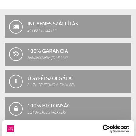
Crystal
Fashion
INGYENES SZÁLLÍTÁS
24990 FT FELETT*
100% GARANCIA
TERMÉKCSERE, JÓTÁLLÁS*
ÜGYFÉLSZOLGÁLAT
8-17H TELEFONON, EMAILBEN
100% BIZTONSÁG
BIZTONSÁGOS VÁSÁRLÁS