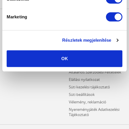
MŰKÖRÖM
INFORMÁCIÓK
Marketing
WEBÁRUHÁZ
Kezdőlap
Részletes keresés
Crystal Nails Katalógus
Újdonságok
Részletek megjelenítése
Vásárlói információk
Akciós termékek
Fizetési információk
Outlet termékek
Szállítási információk
OK
Hűségpontos termékek
Adatvédelmi tájékoztató
Általános Szerződési Feltételek
Elállási nyilatkozat
Süti kezelési tájékoztató
Süti beállítások
Vélemény, reklamáció
Nyereményjáték Adatkezelési
Tájékoztató