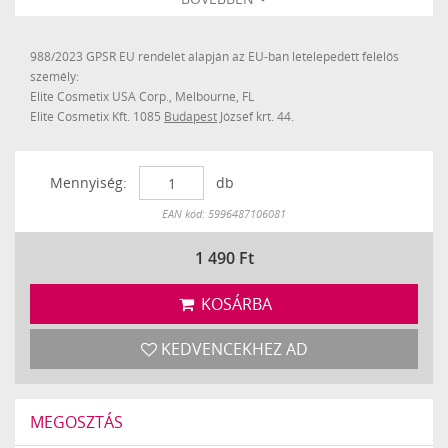
988/2023 GPSR EU rendelet alapján az EU-ban letelepedett felelős
személy:
Elite Cosmetix USA Corp., Melbourne, FL
Elite Cosmetix Kft. 1085
Budapest
József krt. 44.
Mennyiség:
db
Készleten
EAN kód: 5996487106081
1 490
Ft
KOSÁRBA
KEDVENCEKHEZ AD
MEGOSZTÁS