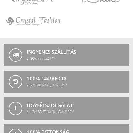
Crystal
P.Shine
SPA
Crystal
Fashion
INGYENES SZÁLLÍTÁS
24990 FT FELETT*
100% GARANCIA
TERMÉKCSERE, JÓTÁLLÁS*
ÜGYFÉLSZOLGÁLAT
8-17H TELEFONON, EMAILBEN
100% BIZTONSÁG