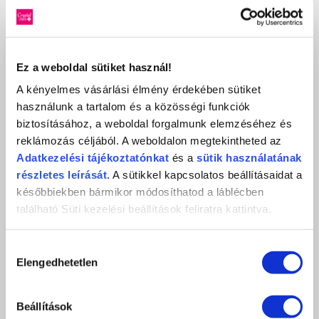
Ez a weboldal sütiket használ!
A kényelmes vásárlási élmény érdekében sütiket
használunk a tartalom és a közösségi funkciók
SPA 80-AS SZEMCSÉZETŰ CSERÉLHETŐ CSISZOLÓPAPÍR
20DB
biztosításához, a weboldal forgalmunk elemzéséhez és
1 890 Ft
reklámozás céljából. A weboldalon megtekintheted az
Adatkezelési
tájékoztatónkat
és a
sütik használatának
db
KOSÁRBA
részletes leírását.
A sütikkel kapcsolatos beállításaidat a
későbbiekben bármikor módosíthatod a láblécben
KEDVENCEKHEZ AD
található Süti kezelési beállítások feliratra kattintva.
RÉSZLETEK
Hozzájárulás
Elengedhetetlen
kiválasztása
ÉRTÉKELÉS,
VÉLEMÉNYEZÉS
Beállítások