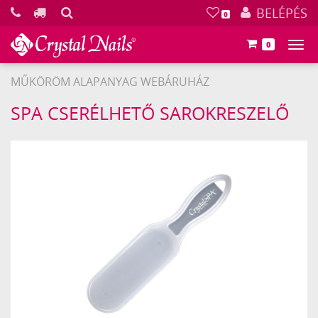
KERESÉS
BELÉPÉS
0
0
Főm
MŰKÖRÖM ALAPANYAG WEBÁRUHÁZ
Crystal
SPA CSERÉLHETŐ SAROKRESZELŐ
Nails