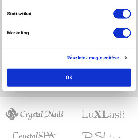
Értékeles (0 szavazat alapján)
Statisztikai
0 / 5
Marketing
Még nincs értékelve.
LEGYÉL TE AZ ELSŐ
Részletek megjelenítése
OK
A képeken megjelenő színek eltérhetnek a valóságtól, a monitor beállításaitól
függően.
Crystal
LuXLash
Nails