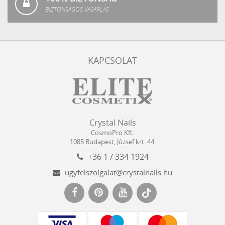
BIZTONSÁGOS VÁSÁRLÁS
KAPCSOLAT
Crystal
CosmoPro
Crystal Nails
Nails
Kft.
CosmoPro Kft.
Hungary
1085
Budapest
,
József krt. 44.
+36 1 / 334 1924
ugyfelszolgalat@crystalnails.hu
www.crystalnails.hu