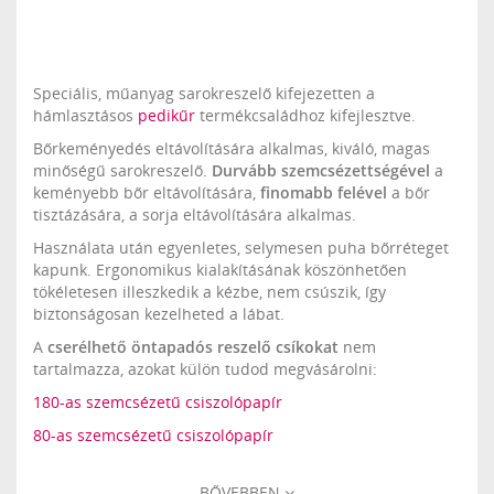
Speciális, műanyag sarokreszelő kifejezetten a
hámlasztásos
pedikűr
termékcsaládhoz kifejlesztve.
Bőrkeményedés eltávolítására alkalmas, kiváló, magas
minőségű sarokreszelő.
Durvább szemcsézettségével
a
keményebb bőr eltávolítására,
finomabb felével
a bőr
tisztázására, a sorja eltávolítására alkalmas.
Használata után egyenletes, selymesen puha bőrréteget
kapunk. Ergonomikus kialakításának köszönhetően
tökéletesen illeszkedik a kézbe, nem csúszik, így
biztonságosan kezelheted a lábat.
A
cserélhető öntapadós reszelő csíkokat
nem
tartalmazza, azokat külön tudod megvásárolni:
180-as szemcsézetű csiszolópapír
80-as szemcsézetű csiszolópapír
BŐVEBBEN