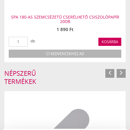
SPA 180-AS SZEMCSÉZETŰ CSERÉLHETŐ CSISZOLÓPAPÍR
20DB
1 890 Ft
db
KOSÁRBA
KEDVENCEKHEZ AD
NÉPSZERŰ
TERMÉKEK