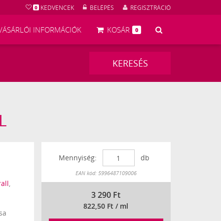
KEDVENCEK
BELÉPÉS
REGISZTRÁCIÓ
0
KERESÉS
VÁSÁRLÓI INFORMÁCIÓK
KOSÁR
0
KERESÉS
ML
118246
Mennyiség:
db
Készleten
EAN kód: 5996487109006
all
,
3 290
Ft
822,50 Ft / ml
sa