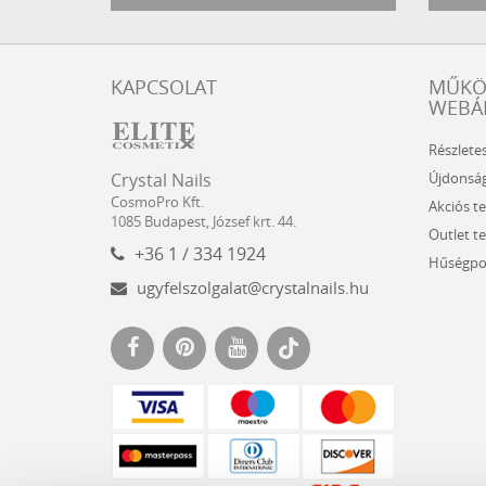
KAPCSOLAT
MŰK
WEBÁ
Részlete
Crystal
CosmoPro
Újdonsá
Crystal Nails
Nails
Kft.
CosmoPro Kft.
Akciós t
Hungary
1085
Budapest
,
József krt. 44.
Outlet t
+36 1 / 334 1924
Hűségpo
ugyfelszolgalat@crystalnails.hu
www.crystalnails.hu