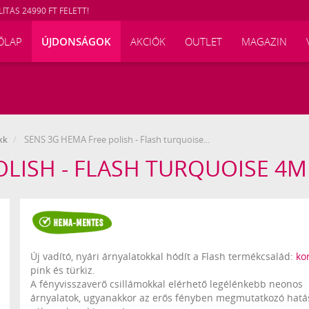
ÍTÁS 24990 FT FELETT!
ŐLAP
ÚJDONSÁGOK
AKCIÓK
OUTLET
MAGAZIN
kk
SENS 3G HEMA Free polish - Flash turquoise...
OLISH - FLASH TURQUOISE 4
Új vadító, nyári árnyalatokkal hódít a Flash termékcsalád:
kor
pink és türkiz.
A fényvisszaverő csillámokkal elérhető legélénkebb neonos
árnyalatok, ugyanakkor az erős fényben megmutatkozó hatá