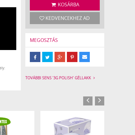
KOSÁRBA
KEDVENCEKHEZ AD
MEGOSZTÁS
ly:
TOVÁBBI SENS '3G POLISH' GÉLLAKK
n fedő,
fényt
tétebb
zinte
dig
edő,