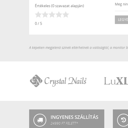
Még ninc
Értékeles (0 szavazat alapján)
LEGYÉ
0 / 5
A képeken megjelenő színek eltérhetnek a valóságtól, a monitor be
Crystal
LuXLash
Nails
INGYENES SZÁLLÍTÁS
24990 FT FELETT*