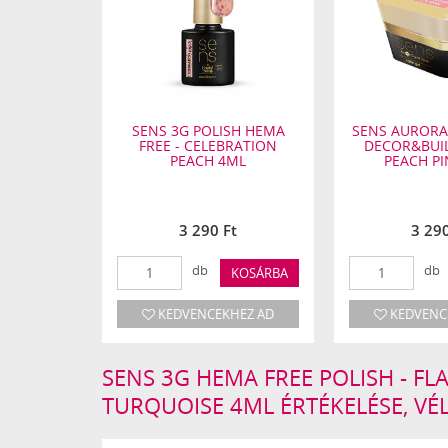
A FREE
SENS 3G POLISH HEMA
SENS AURORA
TIC FLASH
FREE - CELEBRATION
DECOR&BUIL
 4ML
PEACH 4ML
PEACH PI
isszaverő
k
t
3 290 Ft
3 290
db
db
KOSÁRBA
KOSÁRBA
HEZ AD
KEDVENCEKHEZ AD
KEDVENC
SENS 3G HEMA FREE POLISH - FL
TURQUOISE 4ML ÉRTÉKELÉSE, V