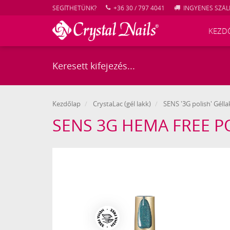
SEGÍTHETÜNK?
+36 30 / 797 4041
INGYENES SZÁLL
KEZD
Kezdőlap
CrystaLac (gél lakk)
SENS '3G polish' Gélla
Crystal
SENS 3G HEMA FREE P
Nails