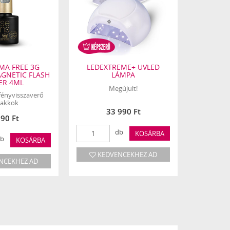
MA FREE 3G
LEDEXTREME+ UVLED
SENS 
AGNETIC FLASH
LÁMPA
POLISH -
VER 4ML
CHO
Megújult!
fényvisszaverő
Mágneses
lakkok
33 990 Ft
290 Ft
db
KOSÁRBA
ós szín
b
KOSÁRBA
KEDVENCEKHEZ AD
NCEKHEZ AD
KED