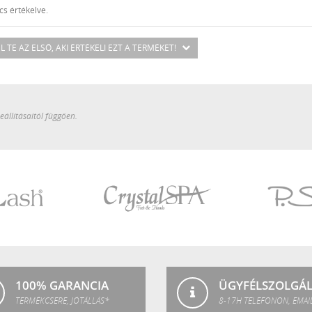
s értékelve.
L TE AZ ELSŐ
, AKI ÉRTÉKELI EZT A TERMÉKET!
állításaitól függően.
Crystal
P.Shine
SPA
100% GARANCIA
ÜGYFÉLSZOLGÁ
TERMÉKCSERE, JÓTÁLLÁS*
8-17H TELEFONON, EMAI