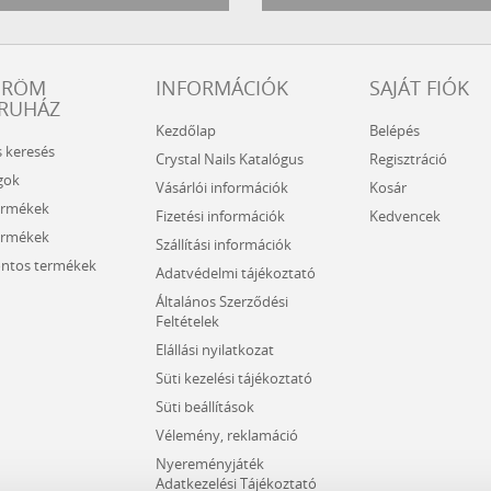
ÖRÖM
INFORMÁCIÓK
SAJÁT FIÓK
RUHÁZ
Kezdőlap
Belépés
s keresés
Crystal Nails Katalógus
Regisztráció
gok
Vásárlói információk
Kosár
ermékek
Fizetési információk
Kedvencek
ermékek
Szállítási információk
ntos termékek
Adatvédelmi tájékoztató
Általános Szerződési
Feltételek
Elállási nyilatkozat
Süti kezelési tájékoztató
Süti beállítások
Vélemény, reklamáció
Nyereményjáték
Adatkezelési Tájékoztató