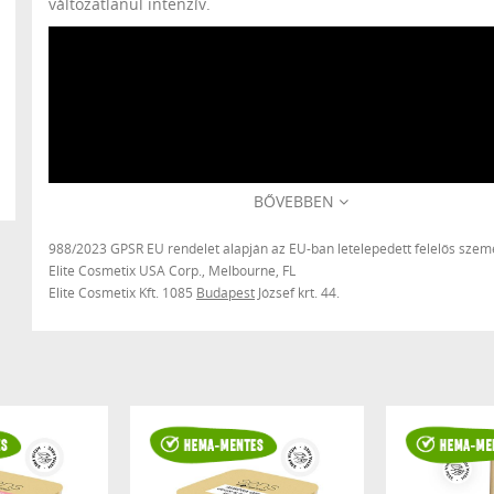
változatlanul intenzív.
BŐVEBBEN
988/2023 GPSR EU rendelet alapján az EU-ban letelepedett felelős szemé
Elite Cosmetix USA Corp., Melbourne, FL
Elite Cosmetix Kft. 1085
Budapest
József krt. 44.
Normál fényviszonyok között “csupán” egy rendkívül tömöre
aprócsillámos géllakknak tűnhet, de ha a köröm nem direkt 
kap, hanem oldalról, vagy hátulról esik rá a fény, esetleg sö
környezetben világítjuk meg, akkor káprázatosan szikrázni, s
minden csillámszemcse egyesével világítani fog! Mattítva pe
gránithatást kelt!
Sűrű, magas pigmenttartalmú, egy rétegben is tökéletesen f