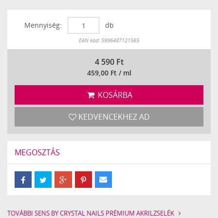
Mennyiség:
db
Készleten
EAN kód: 5996487121565
4 590
Ft
459,00 Ft / ml
KOSÁRBA
KEDVENCEKHEZ AD
MEGOSZTÁS
TOVÁBBI SENS BY CRYSTAL NAILS PRÉMIUM AKRILZSELÉK