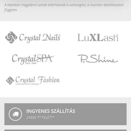
A képeken megjelenő színek eltérhetnek a valóságtól, a monitor beállításaitól
függően.
Crystal
LuXLash
Nails
Crystal
P.Shine
SPA
Crystal
Fashion
INGYENES SZÁLLÍTÁS
24990 FT FELETT*