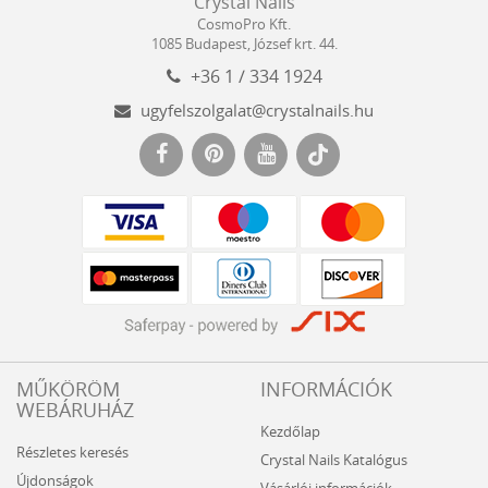
Crystal Nails
Nails
Kft.
CosmoPro Kft.
Hungary
1085
Budapest
,
József krt. 44.
+36 1 / 334 1924
ugyfelszolgalat@crystalnails.hu
www.crystalnails.hu
MŰKÖRÖM
INFORMÁCIÓK
WEBÁRUHÁZ
Kezdőlap
Részletes keresés
Crystal Nails Katalógus
Újdonságok
Vásárlói információk