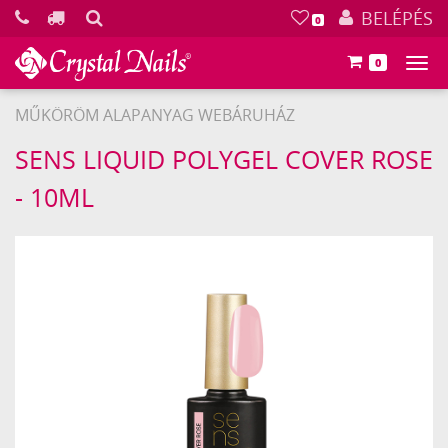
KERESÉS
BELÉPÉS
0
0
Főm
MŰKÖRÖM ALAPANYAG WEBÁRUHÁZ
Crystal
SENS LIQUID POLYGEL COVER ROSE
Nails
- 10ML