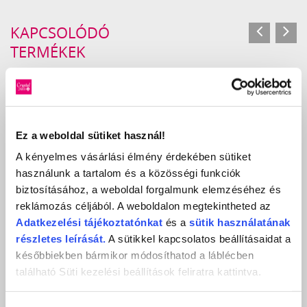
KAPCSOLÓDÓ
TERMÉKEK
Ez a weboldal sütiket használ!
A kényelmes vásárlási élmény érdekében sütiket
használunk a tartalom és a közösségi funkciók
biztosításához, a weboldal forgalmunk elemzéséhez és
reklámozás céljából. A weboldalon megtekintheted az
Adatkezelési
tájékoztatónkat
és a
sütik használatának
részletes leírását.
A sütikkel kapcsolatos beállításaidat a
későbbiekben bármikor módosíthatod a láblécben
található Süti kezelési beállítások feliratra kattintva.
SMARTFLOW BUILDER GEL - MILKY ROSE 15ML
4 990 Ft