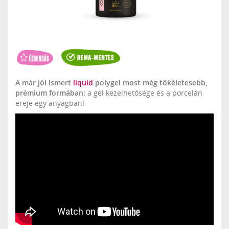
A már jól ismert
liquid
polygel most még tökéletesebb,
prémium formában:
a gél kezelhetősége és a porcelán
ereje egy anyagban!