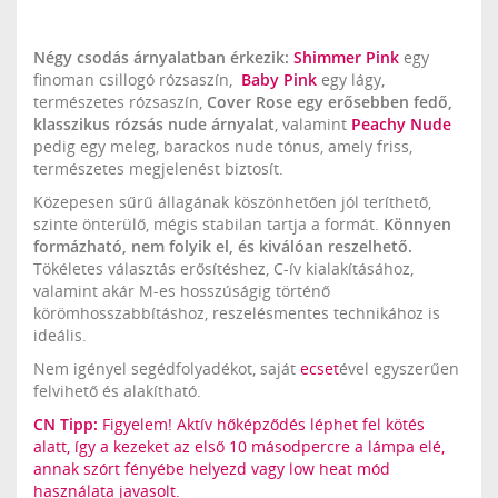
Négy csodás árnyalatban érkezik:
Shimmer Pink
egy
finoman csillogó rózsaszín,
Baby Pink
egy lágy,
természetes rózsaszín,
Cover Rose egy erősebben fedő,
klasszikus rózsás nude árnyalat
, valamint
Peachy Nude
pedig egy meleg, barackos nude tónus, amely friss,
természetes megjelenést biztosít.
Közepesen sűrű állagának köszönhetően jól teríthető,
szinte önterülő, mégis stabilan tartja a formát.
Könnyen
formázható, nem folyik el, és kiválóan reszelhető.
Tökéletes választás erősítéshez, C-ív kialakításához,
valamint akár M-es hosszúságig történő
körömhosszabbításhoz, reszelésmentes technikához is
ideális.
Nem igényel segédfolyadékot, saját
ecset
ével egyszerűen
felvihető és alakítható.
CN Tipp:
Figyelem! Aktív hőképződés léphet fel kötés
alatt, így a kezeket az első 10 másodpercre a lámpa elé,
annak szórt fényébe helyezd vagy low heat mód
használata javasolt.