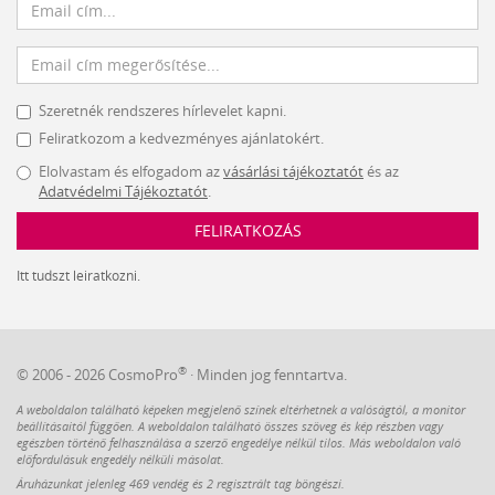
Szeretnék rendszeres hírlevelet kapni.
Feliratkozom a kedvezményes ajánlatokért.
Elolvastam és elfogadom az
vásárlási tájékoztatót
és az
Adatvédelmi Tájékoztatót
.
FELIRATKOZÁS
Itt tudszt leiratkozni.
®
© 2006 - 2026 CosmoPro
· Minden jog fenntartva.
A weboldalon található képeken megjelenő színek eltérhetnek a valóságtól, a monitor
beállításaitól függően. A weboldalon található összes szöveg és kép részben vagy
egészben történő felhasználása a szerző engedélye nélkül tilos. Más weboldalon való
előfordulásuk engedély nélküli másolat.
Áruházunkat jelenleg 469 vendég és 2 regisztrált tag böngészi.