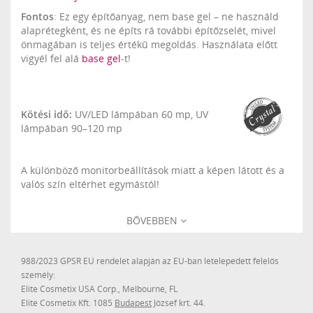
Fontos
: Ez egy építőanyag, nem base gel – ne használd
alaprétegként, és ne építs rá további építőzselét, mivel
önmagában is teljes értékű megoldás. Használata előtt
vigyél fel alá
base gel
-t!
Kötési idő:
UV/LED lámpában 60 mp, UV
lámpában 90–120 mp
A különböző monitorbeállítások miatt a képen látott és a
valós szín eltérhet egymástól!
BŐVEBBEN
988/2023 GPSR EU rendelet alapján az EU-ban letelepedett felelős
személy:
Elite Cosmetix USA Corp., Melbourne, FL
Elite Cosmetix Kft. 1085
Budapest
József krt. 44.