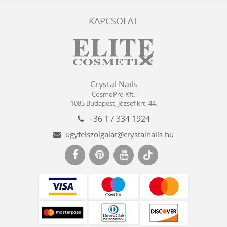
KAPCSOLAT
Crystal
CosmoPro
Crystal Nails
Nails
Kft.
CosmoPro Kft.
Hungary
1085
Budapest
,
József krt. 44.
+36 1 / 334 1924
ugyfelszolgalat@crystalnails.hu
www.crystalnails.hu