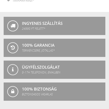
Crystal
Fashion
INGYENES SZÁLLÍTÁS
24990 FT FELETT*
100% GARANCIA
TERMÉKCSERE, JÓTÁLLÁS*
ÜGYFÉLSZOLGÁLAT
8-17H TELEFONON, EMAILBEN
100% BIZTONSÁG
BIZTONSÁGOS VÁSÁRLÁS