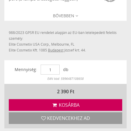
BŐVEBBEN
988/2023 GPSR EU rendelet alapján az EU-ban letelepedett felelős
személy:
Elite Cosmetix USA Corp., Melbourne, FL
Elite Cosmetix Kft. 1085
Budapest
József krt. 44.
Mennyiség:
db
Készleten
EAN kód: 5996487108658
2 390
Ft
KOSÁRBA
KEDVENCEKHEZ AD