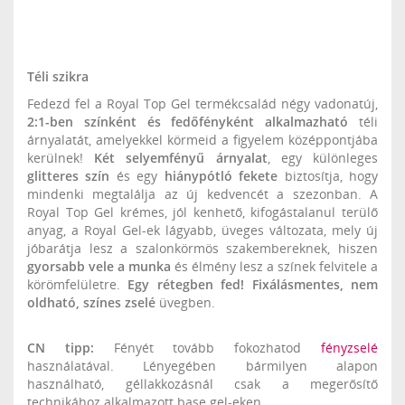
Téli szikra
Fedezd fel a Royal Top Gel termékcsalád négy vadonatúj,
2:1-ben színként és fedőfényként alkalmazható
téli
árnyalatát, amelyekkel körmeid a figyelem középpontjába
kerülnek!
Két selyemfényű árnyalat
, egy különleges
glitteres szín
és egy
hiánypótló fekete
biztosítja, hogy
mindenki megtalálja az új kedvencét a szezonban. A
Royal Top Gel krémes, jól kenhető, kifogástalanul terülő
anyag, a Royal Gel-ek lágyabb, üveges változata, mely új
jóbarátja lesz a szalonkörmös szakembereknek, hiszen
gyorsabb vele a munka
és élmény lesz a színek felvitele a
körömfelületre.
Egy rétegben fed! Fixálásmentes, nem
oldható, színes zselé
üvegben.
CN tipp:
Fényét tovább fokozhatod
fényzselé
használatával. Lényegében bármilyen alapon
használható, géllakkozásnál csak a megerősítő
technikához alkalmazott base gel-eken.