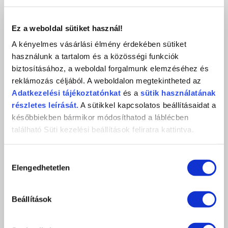
Ez a weboldal sütiket használ!
A kényelmes vásárlási élmény érdekében sütiket
használunk a tartalom és a közösségi funkciók
ROYAL TOP GEL RT027 - 4ML
biztosításához, a weboldal forgalmunk elemzéséhez és
Dark Shadows / Éjjeli árnyak
reklámozás céljából. A weboldalon megtekintheted az
2 390 Ft
Adatkezelési
tájékoztatónkat
és a
sütik használatának
db
részletes leírását.
A sütikkel kapcsolatos beállításaidat a
KOSÁRBA
későbbiekben bármikor módosíthatod a láblécben
KEDVENCEKHEZ AD
található Süti kezelési beállítások feliratra kattintva.
ÉRTÉKELÉS,
Hozzájárulás
Elengedhetetlen
kiválasztása
VÉLEMÉNYEZÉS
Beállítások
Értékeles (0 szavazat alapján)