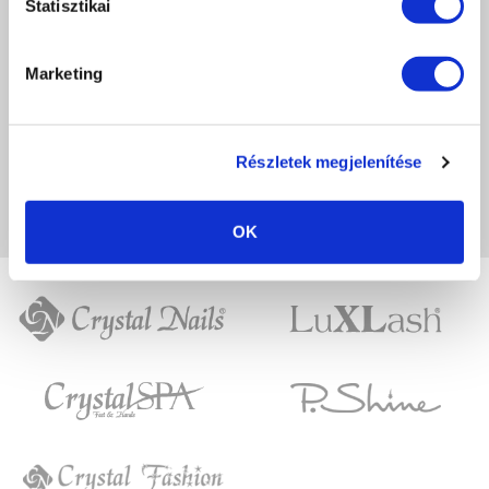
Statisztikai
0 / 5
Még nincs értékelve.
Marketing
LEGYÉL TE AZ ELSŐ
Részletek megjelenítése
A képeken megjelenő színek eltérhetnek a valóságtól, a monitor beállításaitól
függően.
OK
Crystal
LuXLash
Nails
Crystal
P.Shine
SPA