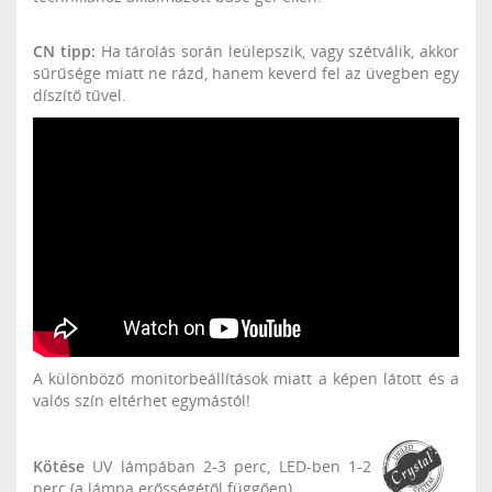
CN tipp:
Ha tárolás során leülepszik, vagy szétválik, akkor
sűrűsége miatt ne rázd, hanem keverd fel az üvegben egy
díszítő tűvel.
A különböző monitorbeállítások miatt a képen látott és a
valós szín eltérhet egymástól!
Kötése
UV lámpában 2-3 perc, LED-ben 1-2
perc (a lámpa erősségétől függően)