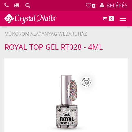
KERESÉS
BELÉPÉS
0
0
Főm
MŰKÖRÖM ALAPANYAG WEBÁRUHÁZ
Crystal
ROYAL TOP GEL RT028 - 4ML
Nails