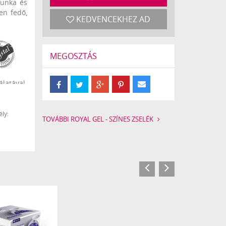
munka és
en fedő,
KEDVENCEKHEZ AD
MEGOSZTÁS
atával.
l csak a
Compact
de 2STEP
ly:
TOVÁBBI ROYAL GEL - SZÍNES ZSELÉK
 hozzá
).
 vékony
sűrűsége
l.
lós szín