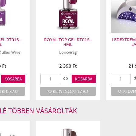
EL RT015 -
ROYAL TOP GEL RT016 -
LEDEXTREM
L
4ML
L
 Mulled Wine
Loncvirág
 Ft
2 390 Ft
21 
db
d
KOSÁRBA
KOSÁRBA
EKHEZ AD
KEDVENCEKHEZ AD
KEDVE
LLÉ TÖBBEN VÁSÁROLTÁK