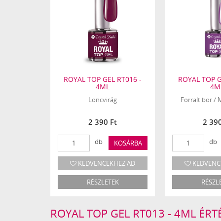
ROYAL TOP GEL RT016 -
ROYAL TOP G
4ML
4M
Loncvirág
Forralt bor /
2 390 Ft
2 390
db
db
KOSÁRBA
KEDVENCEKHEZ AD
KEDVENC
RÉSZLETEK
RÉSZL
ROYAL TOP GEL RT013 - 4ML ÉRT