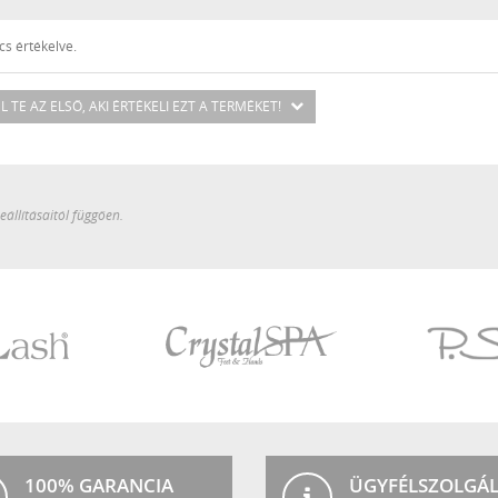
s értékelve.
L TE AZ ELSŐ
, AKI ÉRTÉKELI EZT A TERMÉKET!
állításaitól függően.
Crystal
P.Shine
SPA
100% GARANCIA
ÜGYFÉLSZOLGÁ