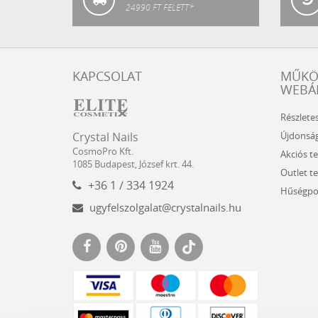
24990 FT FELETT*
KAPCSOLAT
MŰK
WEBÁ
Részlete
Crystal
CosmoPro
Újdonsá
Crystal Nails
Nails
Kft.
CosmoPro Kft.
Akciós t
Hungary
1085
Budapest
,
József krt. 44.
Outlet t
+36 1 / 334 1924
Hűségpo
ugyfelszolgalat@crystalnails.hu
www.crystalnails.hu