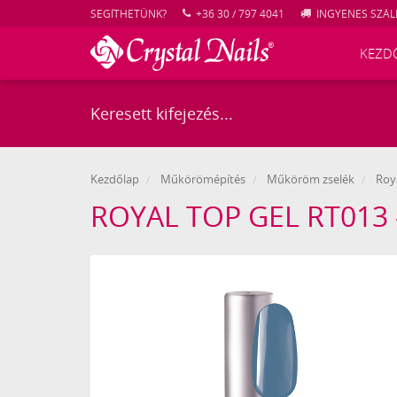
SEGÍTHETÜNK?
+36 30 / 797 4041
INGYENES SZÁLL
KEZD
Kezdőlap
Műkörömépítés
Műköröm zselék
Roya
Crystal
ROYAL TOP GEL RT013
Nails