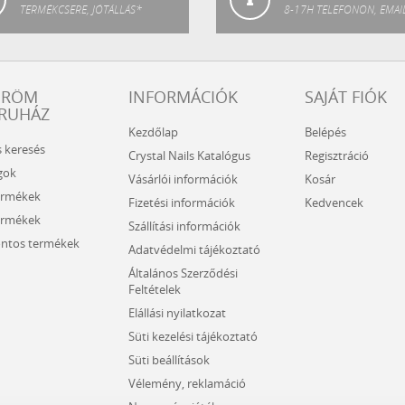
TERMÉKCSERE, JÓTÁLLÁS*
8-17H TELEFONON, EMAI
ÖRÖM
INFORMÁCIÓK
SAJÁT FIÓK
RUHÁZ
Kezdőlap
Belépés
s keresés
Crystal Nails Katalógus
Regisztráció
gok
Vásárlói információk
Kosár
ermékek
Fizetési információk
Kedvencek
ermékek
Szállítási információk
ntos termékek
Adatvédelmi tájékoztató
Általános Szerződési
Feltételek
Elállási nyilatkozat
Süti kezelési tájékoztató
Süti beállítások
Vélemény, reklamáció