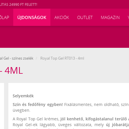
ÍTÁS 24990 FT FELETT!
ŐLAP
ÚJDONSÁGOK
AKCIÓK
OUTLET
MAGAZIN
l Gel - színes zselék
Royal Top Gel RT013 - 4ml
 - 4ML
117640
Selyemkék
Szín és fedőfény egyben!
Fixálásmentes, nem oldható, szín
üvegben.
A Royal Top Gel krémes,
jól kenhető, kifogástalanul terülő
Royal Gel-ek lágyabb, üveges változata, mely
új jóbarátj