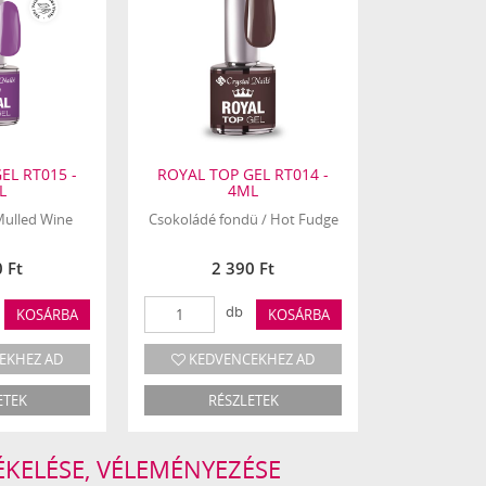
EL RT015 -
ROYAL TOP GEL RT014 -
L
4ML
 Mulled Wine
Csokoládé fondü / Hot Fudge
 Ft
2 390 Ft
db
KOSÁRBA
KOSÁRBA
EKHEZ AD
KEDVENCEKHEZ AD
ETEK
RÉSZLETEK
ÉKELÉSE, VÉLEMÉNYEZÉSE