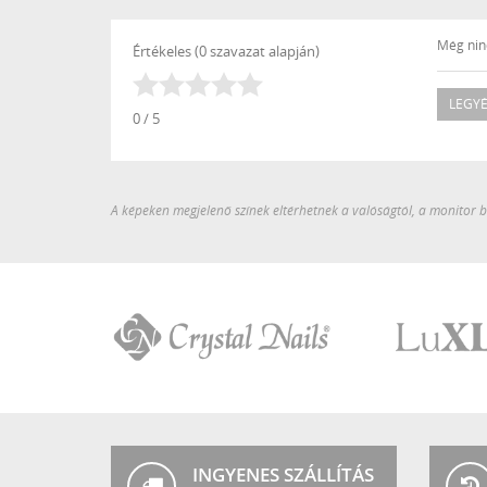
Még ninc
Értékeles (0 szavazat alapján)
LEGYÉ
0 / 5
A képeken megjelenő színek eltérhetnek a valóságtól, a monitor be
Crystal
LuXLash
Nails
INGYENES SZÁLLÍTÁS