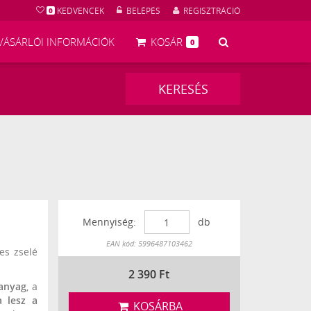
KEDVENCEK
BELÉPÉS
REGISZTRÁCIÓ
0
KERESÉS
VÁSÁRLÓI INFORMÁCIÓK
KOSÁR
0
KERESÉS
Mennyiség:
db
Készleten
EAN kód: 5996487103462
es zselé
2 390
Ft
 anyag
, a
a lesz a
KOSÁRBA