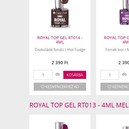
ROYAL TOP GEL RT014 -
ROYAL TOP G
4ML
4M
Csokoládé fondü / Hot Fudge
Forralt bor /
2 390 Ft
2 390
db
db
KOSÁRBA
KEDVENCEKHEZ AD
KEDVENC
ROYAL TOP GEL RT013 - 4ML ME