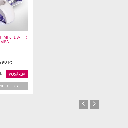
E MINI UV/LED
ÁMPA
990 Ft
b
KOSÁRBA
NCEKHEZ AD