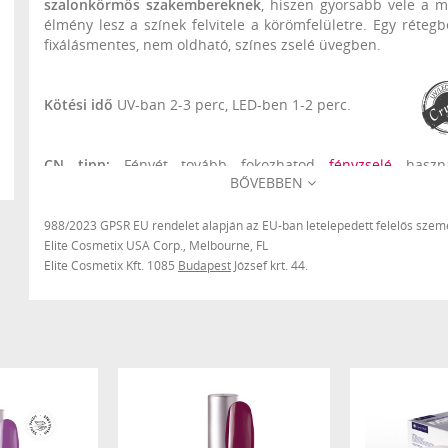
szalonkörmös szakembereknek
, hiszen gyorsabb vele a 
élmény lesz a színek felvitele a körömfelületre. Egy rétegb
fixálásmentes, nem oldható, színes zselé üvegben.
Kötési idő
UV-ban 2-3 perc, LED-ben 1-2 perc.
CN tipp:
Fényét tovább fokozhatod
fényzselé
használ
BŐVEBBEN
Lényegében bármilyen alapon használható, géllakkozásná
megerősítő technikához alkalmazott base gel-eken (
termékcsalád,
Elasty Hardener
, sens base termékcsalád, 
988/2023 GPSR EU rendelet alapján az EU-ban letelepedett felelős szemé
SmartGummy Rubber base gel-en ne, mert az túl rugalmas
Elite Cosmetix USA Corp., Melbourne, FL
Elite Cosmetix Kft. 1085
Budapest
József krt. 44.
CN tipp:
Épített vagy erősített géllakk alapra
nagyon
rétegben vidd fel
.
CN tipp:
Ha tárolás során leülepszik, vagy szétválik, akkor 
miatt ne rázd, hanem keverd fel az üvegben egy díszítő tűve
A különböző monitorbeállítások miatt a képen látott és a va
eltérhet egymástól.