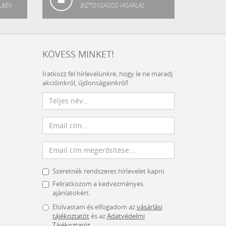
LBEN
BIZTONSÁGOS VÁSÁRLÁS
KÖVESS MINKET!
Iratkozz fel hírlevelünkre, hogy le ne maradj
akcióinkról, újdonságainkról!
Szeretnék rendszeres hírlevelet kapni.
Feliratkozom a kedvezményes
ajánlatokért.
Elolvastam és elfogadom az
vásárlási
tájékoztatót
és az
Adatvédelmi
Tájékoztatót
.