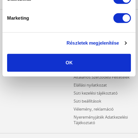
MŰKÖRÖM
INFORMÁCIÓK
Marketing
WEBÁRUHÁZ
Kezdőlap
Részletes keresés
Crystal Nails Katalógus
Újdonságok
Részletek megjelenítése
Vásárlói információk
Akciós termékek
Fizetési információk
Outlet termékek
Szállítási információk
OK
Hűségpontos termékek
Adatvédelmi tájékoztató
Általános Szerződési Feltételek
Elállási nyilatkozat
Süti kezelési tájékoztató
Süti beállítások
Vélemény, reklamáció
Nyereményjáték Adatkezelési
Tájékoztató