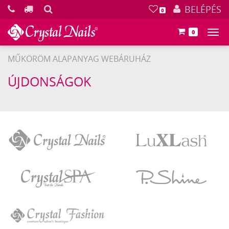
KERESÉS
BELÉPÉS
0
0
Főm
MŰKÖRÖM ALAPANYAG WEBÁRUHÁZ
ÚJDONSÁGOK
Crystal
LuXLash
Nails
Crystal
P.Shine
SPA