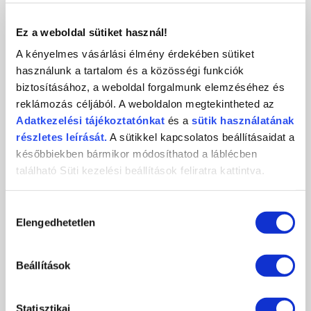
KAPCSOLAT
Ez a weboldal sütiket használ!
A kényelmes vásárlási élmény érdekében sütiket
használunk a tartalom és a közösségi funkciók
biztosításához, a weboldal forgalmunk elemzéséhez és
Crystal
CosmoPro
Crystal Nails
reklámozás céljából. A weboldalon megtekintheted az
Nails
Kft.
CosmoPro Kft.
Adatkezelési
tájékoztatónkat
és a
sütik használatának
Hungary
1085
Budapest
,
József krt. 44.
részletes leírását.
A sütikkel kapcsolatos beállításaidat a
+36 1 / 334 1924
későbbiekben bármikor módosíthatod a láblécben
ugyfelszolgalat@crystalnails.hu
található Süti kezelési beállítások feliratra kattintva.
www.crystalnails.hu
Hozzájárulás
Elengedhetetlen
kiválasztása
Beállítások
Statisztikai