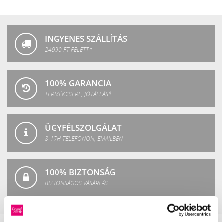
Crystal
Fashion
INGYENES SZÁLLÍTÁS
24990 FT FELETT*
100% GARANCIA
TERMÉKCSERE, JÓTÁLLÁS*
ÜGYFÉLSZOLGÁLAT
8-17H TELEFONON, EMAILBEN
100% BIZTONSÁG
BIZTONSÁGOS VÁSÁRLÁS