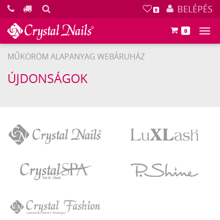
KERESÉS
BELÉPÉS
0
0
Főm
MŰKÖRÖM ALAPANYAG WEBÁRUHÁZ
ÚJDONSÁGOK
Crystal
LuXLash
Nails
Crystal
P.Shine
SPA