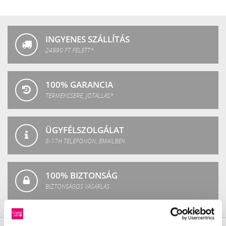
Crystal
Fashion
INGYENES SZÁLLÍTÁS
24990 FT FELETT*
100% GARANCIA
TERMÉKCSERE, JÓTÁLLÁS*
ÜGYFÉLSZOLGÁLAT
8-17H TELEFONON, EMAILBEN
100% BIZTONSÁG
BIZTONSÁGOS VÁSÁRLÁS