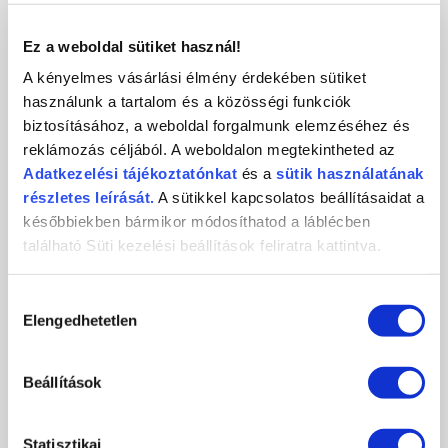
KAPCSOLAT
Ez a weboldal sütiket használ!
A kényelmes vásárlási élmény érdekében sütiket
használunk a tartalom és a közösségi funkciók
biztosításához, a weboldal forgalmunk elemzéséhez és
Crystal
CosmoPro
Crystal Nails
reklámozás céljából. A weboldalon megtekintheted az
Nails
Kft.
CosmoPro Kft.
Adatkezelési
tájékoztatónkat
és a
sütik használatának
Hungary
1085
Budapest
,
József krt. 44.
részletes leírását.
A sütikkel kapcsolatos beállításaidat a
+36 1 / 334 1924
későbbiekben bármikor módosíthatod a láblécben
ugyfelszolgalat@crystalnails.hu
található Süti kezelési beállítások feliratra kattintva.
www.crystalnails.hu
Hozzájárulás
Elengedhetetlen
kiválasztása
Beállítások
Statisztikai