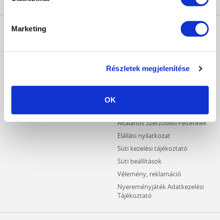
MŰKÖRÖM
INFORMÁCIÓK
Marketing
WEBÁRUHÁZ
Kezdőlap
Részletes keresés
Crystal Nails Katalógus
Újdonságok
Részletek megjelenítése
Vásárlói információk
Akciós termékek
Fizetési információk
Outlet termékek
Szállítási információk
OK
Hűségpontos termékek
Adatvédelmi tájékoztató
Általános Szerződési Feltételek
Elállási nyilatkozat
Süti kezelési tájékoztató
Süti beállítások
Vélemény, reklamáció
Nyereményjáték Adatkezelési
Tájékoztató