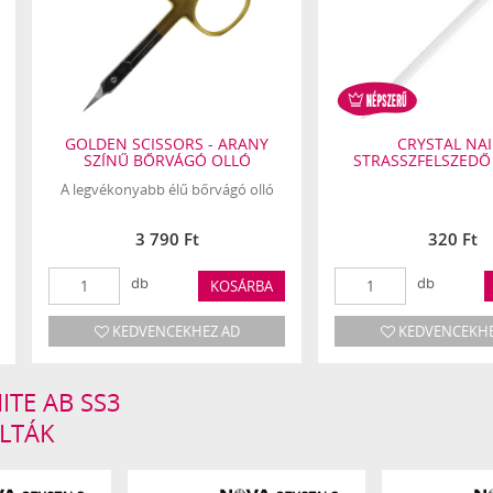
GOLDEN SCISSORS - ARANY
CRYSTAL NAI
SZÍNŰ BŐRVÁGÓ OLLÓ
STRASSZFELSZEDŐ
A legvékonyabb élű bőrvágó olló
3 790 Ft
320 Ft
db
db
KOSÁRBA
KEDVENCEKHEZ AD
KEDVENCEKHE
ITE AB SS3
OLTÁK