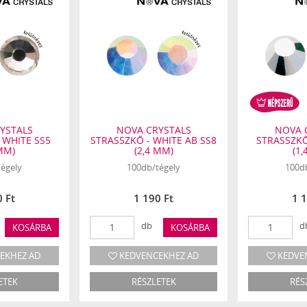
YSTALS
NOVA CRYSTALS
NOVA 
 WHITE SS5
STRASSZKŐ - WHITE AB SS8
STRASSZKŐ 
 MM)
(2,4 MM)
(1,
égely
100db/tégely
100d
0 Ft
1 190 Ft
1 1
db
d
KOSÁRBA
KOSÁRBA
EKHEZ AD
KEDVENCEKHEZ AD
KEDVE
ETEK
RÉSZLETEK
RÉS