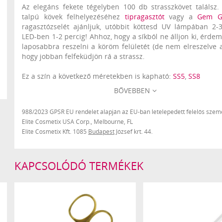
Az elegáns fekete tégelyben 100 db strasszkövet találsz.
talpú kövek felhelyezéséhez
tipragasztót
vagy a
Gem G
ragasztózselét ajánljuk, utóbbit köttesd UV lámpában 2-3
LED-ben 1-2 percig! Ahhoz, hogy a síkból ne álljon ki, érdem
laposabbra reszelni a köröm felületét (de nem elreszelve a 
hogy jobban felfeküdjön rá a strassz.
Ez a szín a következő méretekben is kapható:
SS5
,
SS8
BŐVEBBEN
CN Tipp:
Az egybefüggő mintákat (ahol sok strasszkő összeé
tartósabb végeredményért fényzselézd körbe
0 Short ecsett
988/2023 GPSR EU rendelet alapján az EU-ban letelepedett felelős szemé
Elite Cosmetix USA Corp., Melbourne, FL
Elite Cosmetix Kft. 1085
Budapest
József krt. 44.
KAPCSOLÓDÓ TERMÉKEK