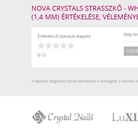
NOVA CRYSTALS STRASSZKŐ - WH
(1,4 MM) ÉRTÉKELÉSE, VÉLEMÉNY
Még ninc
Értékeles (0 szavazat alapján)
LEGYÉ
0 / 5
A képeken megjelenő színek eltérhetnek a valóságtól, a monitor be
Crystal
LuXLash
Nails