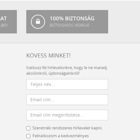
LAT
100% BIZTONSÁG
LBEN
BIZTONSÁGOS VÁSÁRLÁS
KÖVESS MINKET!
Iratkozz fel hírlevelünkre, hogy le ne maradj
akcióinkról, újdonságainkról!
Szeretnék rendszeres hírlevelet kapni.
Feliratkozom a kedvezményes