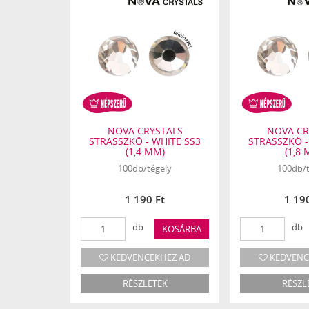
TALS
NOVA CRYSTALS
NOVA CR
ITE AB SS5
STRASSZKŐ - WHITE SS3
STRASSZKŐ -
M)
(1,4 MM)
(1,8
ely
100db/tégely
100db/t
Ft
1 190 Ft
1 19
db
db
KOSÁRBA
KOSÁRBA
HEZ AD
KEDVENCEKHEZ AD
KEDVENC
EK
RÉSZLETEK
RÉSZL