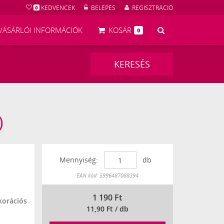
KEDVENCEK
BELÉPÉS
REGISZTRÁCIÓ
0
KERESÉS
VÁSÁRLÓI INFORMÁCIÓK
KOSÁR
0
KERESÉS
)
116597
Mennyiség:
db
Készleten
EAN kód: 5996487088394
1 190
Ft
orációs
11,90 Ft / db