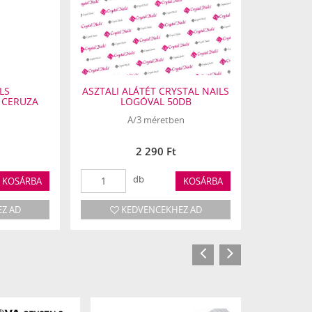
LS
ASZTALI ALÁTÉT CRYSTAL NAILS
GOLDEN 
 CERUZA
LOGÓVAL 50DB
SZÍN
A/3 méretben
A legvéko
2 290 Ft
db
KOSÁRBA
KOSÁRBA
Z AD
KEDVENCEKHEZ AD
KE