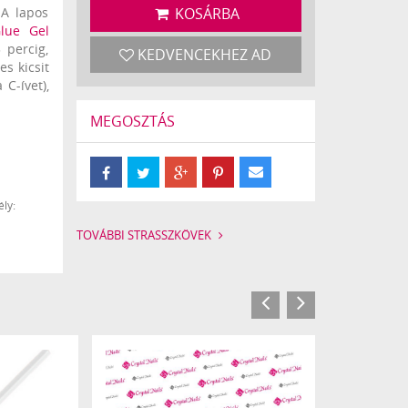
 A lapos
KOSÁRBA
lue Gel
 percig,
KEDVENCEKHEZ AD
es kicsit
C-ívet),
MEGOSZTÁS
r) a még
el
!
ly:
TOVÁBBI STRASSZKÖVEK