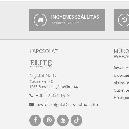
INGYENES SZÁLLÍTÁS
24990 FT FELETT*
KAPCSOLAT
MŰK
WEBÁ
Részlete
Crystal
CosmoPro
Újdonsá
Crystal Nails
Nails
Kft.
CosmoPro Kft.
Akciós t
Hungary
1085
Budapest
,
József krt. 44.
Outlet t
+36 1 / 334 1924
Hűségpo
ugyfelszolgalat@crystalnails.hu
www.crystalnails.hu