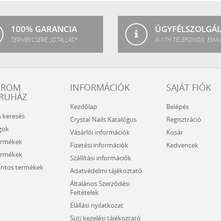
100% GARANCIA
ÜGYFÉLSZOLGÁ
TERMÉKCSERE, JÓTÁLLÁS*
8-17H TELEFONON, EMAI
ÖRÖM
INFORMÁCIÓK
SAJÁT FIÓK
RUHÁZ
Kezdőlap
Belépés
s keresés
Crystal Nails Katalógus
Regisztráció
gok
Vásárlói információk
Kosár
ermékek
Fizetési információk
Kedvencek
ermékek
Szállítási információk
ntos termékek
Adatvédelmi tájékoztató
Általános Szerződési
Feltételek
Elállási nyilatkozat
Süti kezelési tájékoztató