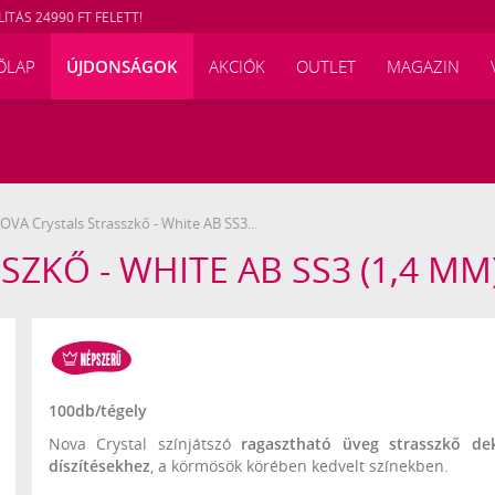
ÍTÁS 24990 FT FELETT!
ŐLAP
ÚJDONSÁGOK
AKCIÓK
OUTLET
MAGAZIN
VA Crystals Strasszkő - White AB SS3...
ZKŐ - WHITE AB SS3 (1,4 MM
100db/tégely
Nova Crystal színjátszó
ragasztható üveg strasszkő dek
díszítésekhez
, a körmösök körében kedvelt színekben.