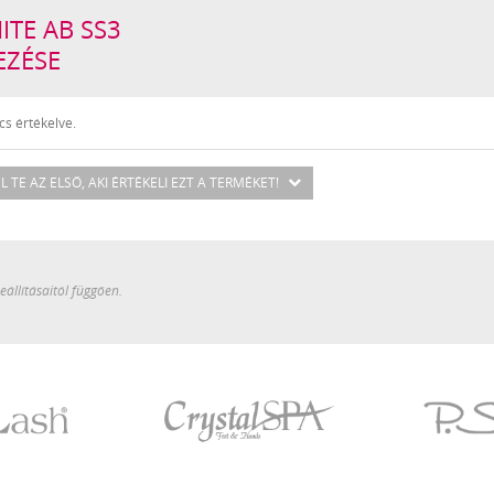
ITE AB SS3
EZÉSE
s értékelve.
L TE AZ ELSŐ
, AKI ÉRTÉKELI EZT A TERMÉKET!
állításaitól függően.
Crystal
P.Shine
SPA