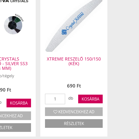
CRYSTALS
XTREME RESZELŐ 150/150
NOV
- SILVER SS3
(KÉK)
STRASSZ
4 MM)
(
b/tégely
10
690 Ft
90 Ft
1
db
KOSÁRBA
b
KOSÁRBA
KEDVENCEKHEZ AD
NCEKHEZ AD
KEDV
RÉSZLETEK
ZLETEK
R