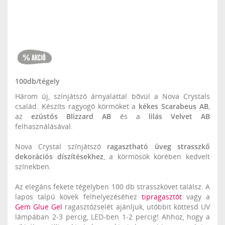
100db/tégely
Három új, színjátszó árnyalattal bővül a Nova Crystals
család. Készíts ragyogó körmöket a
kékes Scarabeus AB
,
az
ezüstös Blizzard AB
és a
lilás Velvet AB
felhasználásával.
Nova Crystal színjátszó
ragasztható üveg strasszkő
dekorációs díszítésekhez
, a körmösök körében kedvelt
színekben.
Az elegáns fekete tégelyben 100 db strasszkövet találsz. A
lapos talpú kövek felhelyezéséhez
tipragasztót
vagy a
Gem Glue Gel
ragasztózselét ajánljuk, utóbbit köttesd UV
lámpában 2-3 percig, LED-ben 1-2 percig! Ahhoz, hogy a