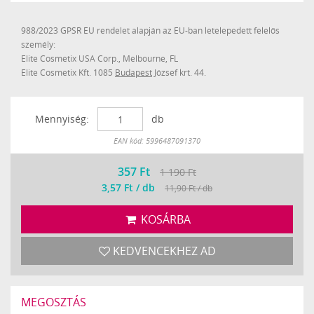
988/2023 GPSR EU rendelet alapján az EU-ban letelepedett felelős
személy:
Elite Cosmetix USA Corp., Melbourne, FL
Elite Cosmetix Kft. 1085
Budapest
József krt. 44.
Mennyiség:
db
Készleten
EAN kód: 5996487091370
357
Ft
1 190 Ft
3,57 Ft / db
11,90 Ft / db
KOSÁRBA
KEDVENCEKHEZ AD
MEGOSZTÁS