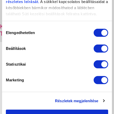
részletes leírását.
A sütikkel kapcsolatos beállításaidat a
későbbiekben bármikor módosíthatod a láblécben
található Süti kezelési beállítások feliratra kattintva.
KAPCSOLÓDÓ
Hozzájárulás
TERMÉKEK
Elengedhetetlen
kiválasztása
Beállítások
Statisztikai
Marketing
Részletek megjelenítése