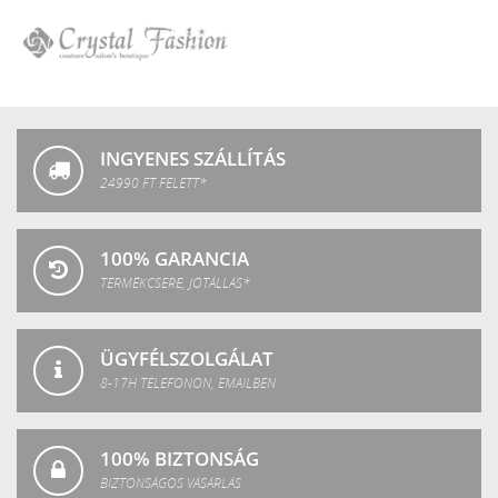
Crystal
P.Shine
SPA
Crystal
Fashion
INGYENES SZÁLLÍTÁS
24990 FT FELETT*
100% GARANCIA
TERMÉKCSERE, JÓTÁLLÁS*
ÜGYFÉLSZOLGÁLAT
8-17H TELEFONON, EMAILBEN
100% BIZTONSÁG
BIZTONSÁGOS VÁSÁRLÁS