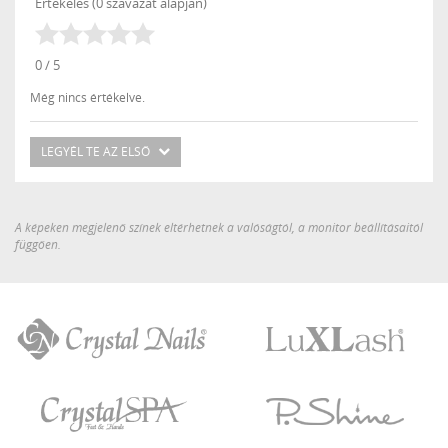
Értékeles (0 szavazat alapján)
0 / 5
Még nincs értékelve.
LEGYÉL TE AZ ELSŐ
A képeken megjelenő színek eltérhetnek a valóságtól, a monitor beállításaitól
függően.
Crystal
LuXLash
Nails