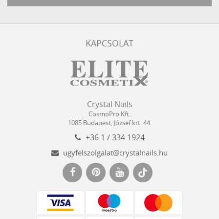
KAPCSOLAT
Crystal
CosmoPro
Crystal Nails
Nails
Kft.
CosmoPro Kft.
Hungary
1085
Budapest
,
József krt. 44.
+36 1 / 334 1924
ugyfelszolgalat@crystalnails.hu
www.crystalnails.hu