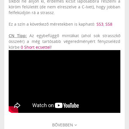
síkból ne álljon ki, érdemes kicsit laposabbra reszelni a
köröm felületét (de nem elreszelve a C-ívet), hogy jobban
felfeküdjön rá a strassz.
Ez a szín a következő méretekben is kapható:
SS3
,
SS8
CN Tipp:
Az egybefüggő mintákat (ahol sok strasszkő
összeér) a még tartósabb végeredményért fényzselézd
körbe
0 Short ecsettel
!
BŐVEBBEN