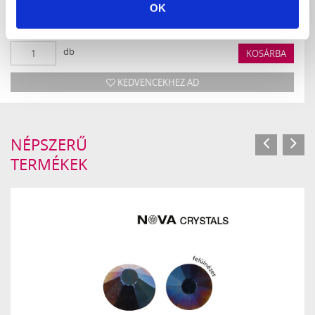
CRYSTAL NAILS STRASSZFELSZEDŐ CSIPESZ
OK
990 Ft
db
KOSÁRBA
KEDVENCEKHEZ AD
NÉPSZERŰ
TERMÉKEK