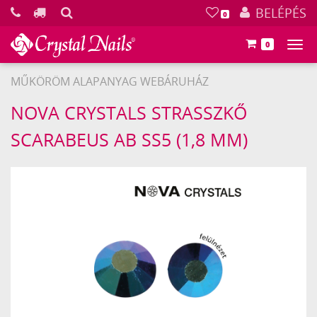
KERESÉS
BELÉPÉS
0
0
Főm
MŰKÖRÖM ALAPANYAG WEBÁRUHÁZ
Crystal
NOVA CRYSTALS STRASSZKŐ
Nails
SCARABEUS AB SS5 (1,8 MM)