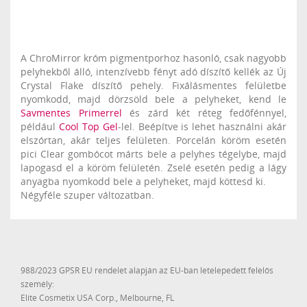
A ChroMirror króm pigmentporhoz hasonló, csak nagyobb
pelyhekből álló, intenzívebb fényt adó díszítő kellék az Új
Crystal Flake díszítő pehely. Fixálásmentes felületbe
nyomkodd, majd dörzsöld bele a pelyheket, kend le
Savmentes Primerrel
és zárd két réteg fedőfénnyel,
például
Cool Top Gel
-lel. Beépítve is lehet használni akár
elszórtan, akár teljes felületen. Porcelán köröm esetén
pici Clear gombócot márts bele a pelyhes tégelybe, majd
lapogasd el a köröm felületén. Zselé esetén pedig a lágy
anyagba nyomkodd bele a pelyheket, majd köttesd ki.
Négyféle szuper változatban.
988/2023 GPSR EU rendelet alapján az EU-ban letelepedett felelős
személy:
Elite Cosmetix USA Corp., Melbourne, FL