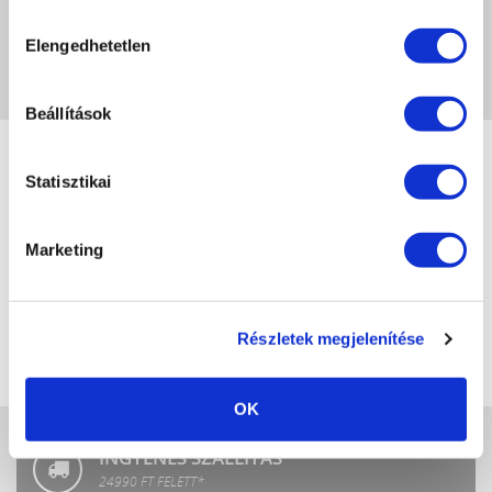
Hozzájárulás
Elengedhetetlen
kiválasztása
A képeken megjelenő színek eltérhetnek a valóságtól, a monitor beállításaitól
függően.
Beállítások
Statisztikai
Crystal
LuXLash
Nails
Marketing
Crystal
P.Shine
SPA
Részletek megjelenítése
Crystal
OK
Fashion
INGYENES SZÁLLÍTÁS
24990 FT FELETT*