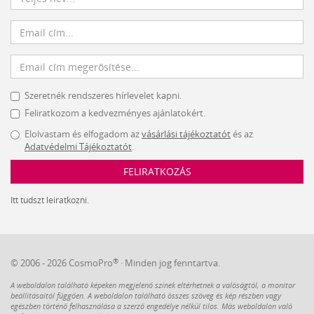
Szeretnék rendszeres hírlevelet kapni.
Feliratkozom a kedvezményes ajánlatokért.
Elolvastam és elfogadom az
vásárlási tájékoztatót
és az
Adatvédelmi Tájékoztatót
.
FELIRATKOZÁS
Itt tudszt leiratkozni.
®
© 2006 - 2026 CosmoPro
· Minden jog fenntartva.
A weboldalon található képeken megjelenő színek eltérhetnek a valóságtól, a monitor
beállításaitól függően. A weboldalon található összes szöveg és kép részben vagy
egészben történő felhasználása a szerző engedélye nélkül tilos. Más weboldalon való