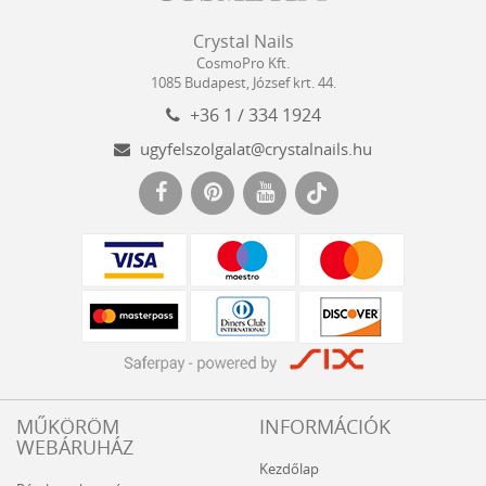
Crystal
CosmoPro
Crystal Nails
Nails
Kft.
CosmoPro Kft.
Hungary
1085
Budapest
,
József krt. 44.
+36 1 / 334 1924
ugyfelszolgalat@crystalnails.hu
www.crystalnails.hu
MŰKÖRÖM
INFORMÁCIÓK
WEBÁRUHÁZ
Kezdőlap