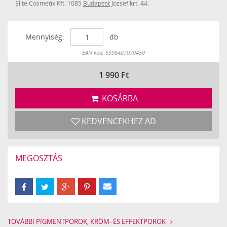
Elite Cosmetix Kft. 1085
Budapest
József krt. 44.
Mennyiség:
db
Készleten
EAN kód: 5996487070450
1 990
Ft
KOSÁRBA
KEDVENCEKHEZ AD
MEGOSZTÁS
TOVÁBBI PIGMENTPOROK, KRÓM- ÉS EFFEKTPOROK