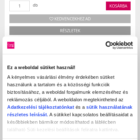
db
KOSÁRBA
KEDVENCEKHEZ AD
RÉSZLETEK
ÉRTÉKELÉS,
VÉLEMÉNYEZÉS
Ez a weboldal sütiket használ!
A kényelmes vásárlási élmény érdekében sütiket
használunk a tartalom és a közösségi funkciók
Értékeles (0 szavazat alapján)
biztosításához, a weboldal forgalmunk elemzéséhez és
reklámozás céljából. A weboldalon megtekintheted az
0 / 5
Adatkezelési
tájékoztatónkat
és a
sütik használatának
részletes leírását.
A sütikkel kapcsolatos beállításaidat a
Még nincs értékelve.
későbbiekben bármikor módosíthatod a láblécben
található Süti kezelési beállítások feliratra kattintva.
LEGYÉL TE AZ ELSŐ