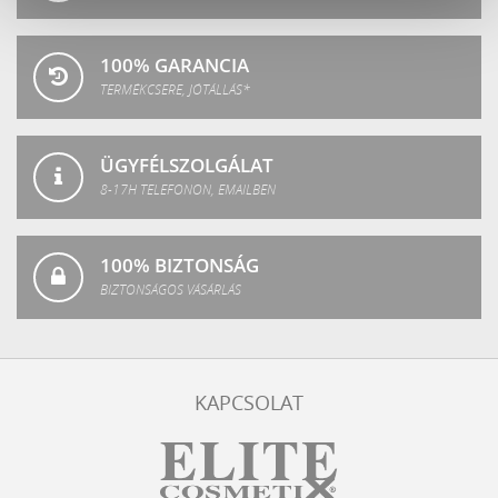
100% GARANCIA
TERMÉKCSERE, JÓTÁLLÁS*
ÜGYFÉLSZOLGÁLAT
8-17H TELEFONON, EMAILBEN
100% BIZTONSÁG
BIZTONSÁGOS VÁSÁRLÁS
KAPCSOLAT