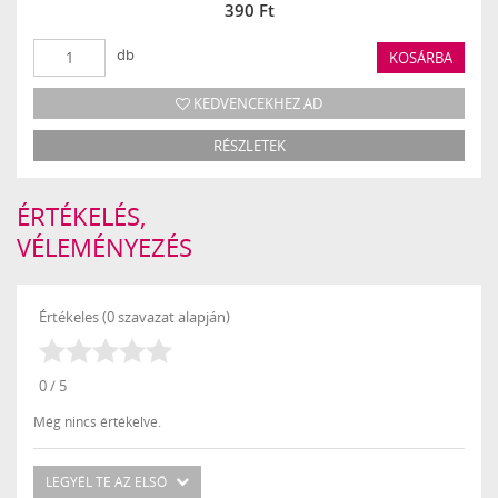
390 Ft
db
KOSÁRBA
KEDVENCEKHEZ AD
RÉSZLETEK
ÉRTÉKELÉS,
VÉLEMÉNYEZÉS
Értékeles (0 szavazat alapján)
0 / 5
Még nincs értékelve.
LEGYÉL TE AZ ELSŐ