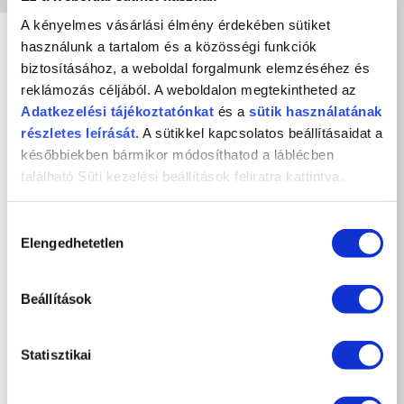
A kényelmes vásárlási élmény érdekében sütiket
használunk a tartalom és a közösségi funkciók
biztosításához, a weboldal forgalmunk elemzéséhez és
reklámozás céljából. A weboldalon megtekintheted az
Adatkezelési
tájékoztatónkat
és a
sütik használatának
részletes leírását.
A sütikkel kapcsolatos beállításaidat a
későbbiekben bármikor módosíthatod a láblécben
található Süti kezelési beállítások feliratra kattintva.
Hozzájárulás
Elengedhetetlen
kiválasztása
ROYAL GEL R79 - 4,5ML
Rózsakvarc
Beállítások
2 790 Ft
Statisztikai
db
KOSÁRBA
KEDVENCEKHEZ AD