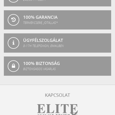
100% GARANCIA
TERMÉKCSERE, JÓTÁLLÁS*
ÜGYFÉLSZOLGÁLAT
8-17H TELEFONON, EMAILBEN
100% BIZTONSÁG
BIZTONSÁGOS VÁSÁRLÁS
KAPCSOLAT