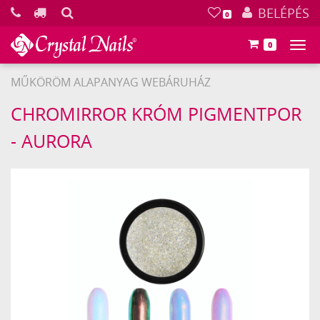
KERESÉS
BELÉPÉS
0
0
Főm
MŰKÖRÖM ALAPANYAG WEBÁRUHÁZ
Crystal
CHROMIRROR KRÓM PIGMENTPOR
Nails
- AURORA