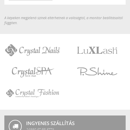
A képeken megjelenő színek eltérhetnek a valóságtól, a monitor beállításaitól
függően.
Crystal
LuXLash
Nails
Crystal
P.Shine
SPA
Crystal
Fashion
INGYENES SZÁLLÍTÁS
24990 FT FELETT*