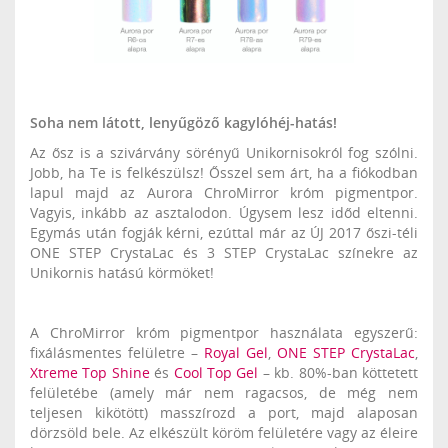
Soha nem látott, lenyűgöző kagylóhéj-hatás!
Az ősz is a szivárvány sörényű Unikornisokról fog szólni.
Jobb, ha Te is felkészülsz! Ősszel sem árt, ha a fiókodban
lapul majd az Aurora ChroMirror króm pigmentpor.
Vagyis, inkább az asztalodon. Úgysem lesz időd eltenni.
Egymás után fogják kérni, ezúttal már az ÚJ 2017 őszi-téli
ONE STEP CrystaLac és 3 STEP CrystaLac színekre az
Unikornis hatású körmöket!
A ChroMirror króm pigmentpor használata egyszerű:
fixálásmentes felületre –
Royal Gel
,
ONE STEP CrystaLac
,
Xtreme Top Shine
és
Cool Top Gel
– kb. 80%-ban köttetett
felületébe (amely már nem ragacsos, de még nem
teljesen kikötött) masszírozd a port, majd alaposan
dörzsöld bele. Az elkészült köröm felületére vagy az éleire