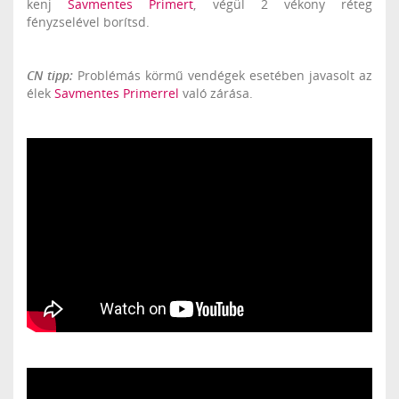
kenj
Savmentes Primert
, végül 2 vékony réteg
fényzselével borítsd.
CN tipp:
Problémás körmű vendégek esetében javasolt az
élek
Savmentes Primerrel
való zárása.