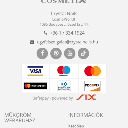
Crystal
CosmoPro
Crystal Nails
Nails
Kft.
CosmoPro Kft.
Hungary
1085
Budapest
,
József krt. 44.
+36 1 / 334 1924
ugyfelszolgalat@crystalnails.hu
www.crystalnails.hu
MŰKÖRÖM
INFORMÁCIÓK
WEBÁRUHÁZ
Kezdőlap