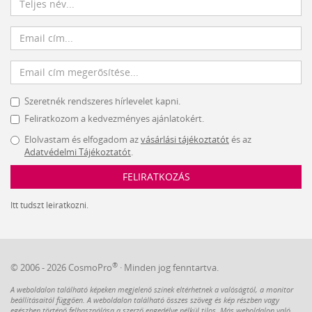
Szeretnék rendszeres hírlevelet kapni.
Feliratkozom a kedvezményes ajánlatokért.
Elolvastam és elfogadom az
vásárlási tájékoztatót
és az
Adatvédelmi Tájékoztatót
.
FELIRATKOZÁS
Itt tudszt leiratkozni.
®
© 2006 - 2026 CosmoPro
· Minden jog fenntartva.
A weboldalon található képeken megjelenő színek eltérhetnek a valóságtól, a monitor
beállításaitól függően. A weboldalon található összes szöveg és kép részben vagy
egészben történő felhasználása a szerző engedélye nélkül tilos. Más weboldalon való