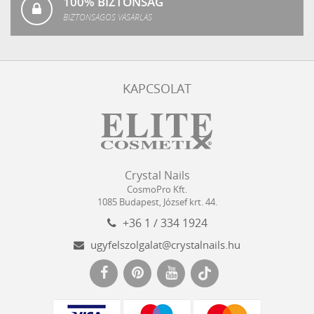
100% BIZTONSÁG
BIZTONSÁGOS VÁSÁRLÁS
KAPCSOLAT
Crystal
CosmoPro
Crystal Nails
Nails
Kft.
CosmoPro Kft.
Hungary
1085
Budapest
,
József krt. 44.
+36 1 / 334 1924
ugyfelszolgalat@crystalnails.hu
www.crystalnails.hu