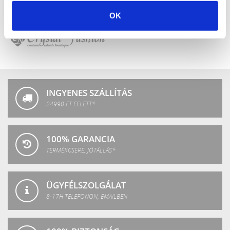
OK
Crystal
P.Shine
SPA
Crystal
Fashion
INGYENES SZÁLLÍTÁS
24990 FT FELETT*
100% GARANCIA
TERMÉKCSERE, JÓTÁLLÁS*
ÜGYFÉLSZOLGÁLAT
8-17H TELEFONON, EMAILBEN