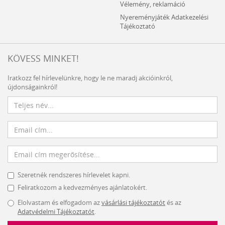
Vélemény, reklamáció
Nyereményjáték Adatkezelési
Tájékoztató
KÖVESS MINKET!
Iratkozz fel hírlevelünkre, hogy le ne maradj akcióinkról,
újdonságainkról!
Szeretnék rendszeres hírlevelet kapni.
Feliratkozom a kedvezményes ajánlatokért.
Elolvastam és elfogadom az
vásárlási tájékoztatót
és az
Adatvédelmi Tájékoztatót
.