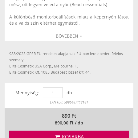
mész, ott legyen veled a nyár (Beach essentials).
A különböző monitorbeállítások miatt a képernyőn látott
és a valós szín eltérhet egymástól.
BŐVEBBEN
988/2023 GPSR EU rendelet alapján az EU-ban letelepedett felelős
személy:
Elite Cosmetix USA Corp., Melbourne, FL
Elite Cosmetix Kft. 1085
Budapest
József krt. 44.
Mennyiség:
db
Készleten
EAN kód: 5996487112181
890
Ft
890,00 Ft / db
KOSÁRBA