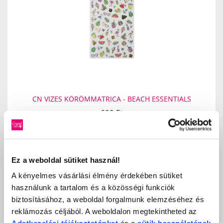
CN VIZES KÖRÖMMATRICA - BEACH ESSENTIALS
690 Ft
db
KOSÁRBA
KEDVENCEKHEZ AD
Ez a weboldal sütiket használ!
A kényelmes vásárlási élmény érdekében sütiket
használunk a tartalom és a közösségi funkciók
ÉRTÉKELÉS,
biztosításához, a weboldal forgalmunk elemzéséhez és
VÉLEMÉNYEZÉS
reklámozás céljából. A weboldalon megtekintheted az