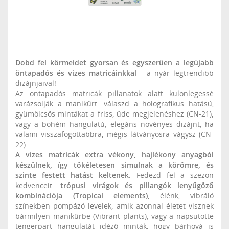
Dobd fel körmeidet gyorsan és egyszerűen a legújabb
öntapadós és vizes matricáinkkal
– a nyár legtrendibb
dizájnjaival!
Az öntapadós matricák pillanatok alatt különlegessé
varázsolják a manikűrt: válaszd a
holografikus hatású,
gyümölcsös mintákat a friss, üde megjelenéshez (CN-21)
,
vagy a bohém hangulatú, elegáns növényes dizájnt, ha
valami visszafogottabbra, mégis látványosra vágysz (CN-
22).
A vizes matricák extra vékony, hajlékony anyagból
készülnek, így tökéletesen simulnak a körömre, és
szinte festett hatást keltenek.
Fedezd fel a szezon
kedvenceit:
trópusi virágok és pillangók lenyűgöző
kombinációja (Tropical elements)
, élénk, vibráló
színekben pompázó levelek, amik azonnal életet visznek
bármilyen manikűrbe (Vibrant plants), vagy a napsütötte
tengerpart hangulatát idéző minták, hogy bárhová is