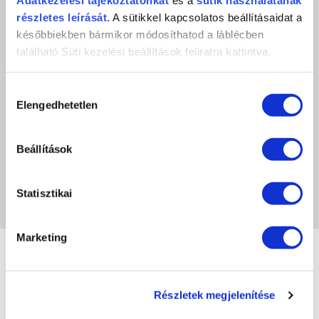
Adatkezelési
tájékoztatónkat
és a
sütik használatának
részletes leírását.
A sütikkel kapcsolatos beállításaidat a
Értékeles (0 szavazat alapján)
későbbiekben bármikor módosíthatod a láblécben
található Süti kezelési beállítások feliratra kattintva.
0 / 5
Hozzájárulás
Még nincs értékelve.
Elengedhetetlen
kiválasztása
LEGYÉL TE AZ ELSŐ
Beállítások
A képeken megjelenő színek eltérhetnek a valóságtól, a monitor beállításaitól
Statisztikai
függően.
Marketing
Részletek megjelenítése
Crystal
LuXLash
Nails