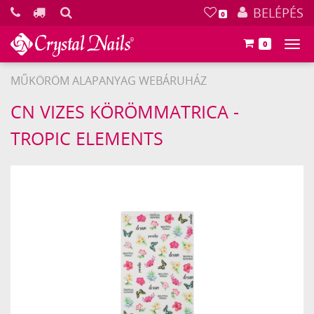
KERESÉS
BELÉPÉS
0
0
Főm
MŰKÖRÖM ALAPANYAG WEBÁRUHÁZ
Crystal
CN VIZES KÖRÖMMATRICA -
Nails
TROPIC ELEMENTS