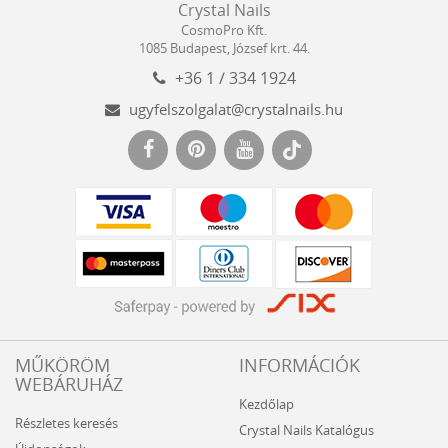
Crystal Nails
Nails
Kft.
CosmoPro Kft.
Hungary
1085
Budapest
,
József krt. 44.
+36 1 / 334 1924
ugyfelszolgalat@crystalnails.hu
www.crystalnails.hu
MŰKÖRÖM
INFORMÁCIÓK
WEBÁRUHÁZ
Kezdőlap
Részletes keresés
Crystal Nails Katalógus