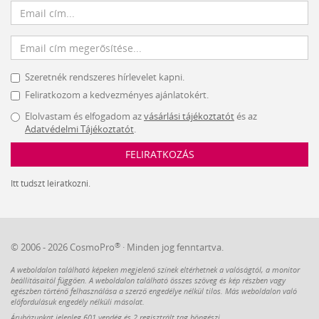
Szeretnék rendszeres hírlevelet kapni.
Feliratkozom a kedvezményes ajánlatokért.
Elolvastam és elfogadom az
vásárlási tájékoztatót
és az
Adatvédelmi Tájékoztatót
.
FELIRATKOZÁS
Itt tudszt leiratkozni.
®
© 2006 - 2026 CosmoPro
· Minden jog fenntartva.
A weboldalon található képeken megjelenő színek eltérhetnek a valóságtól, a monitor
beállításaitól függően. A weboldalon található összes szöveg és kép részben vagy
egészben történő felhasználása a szerző engedélye nélkül tilos. Más weboldalon való
előfordulásuk engedély nélküli másolat.
Áruházunkat jelenleg 601 vendég és 2 regisztrált tag böngészi.