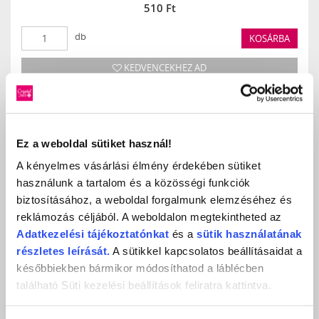
510 Ft
db
KOSÁRBA
KEDVENCEKHEZ AD
ÉRTÉKELÉS,
VÉLEMÉNYEZÉS
Ez a weboldal sütiket használ!
A kényelmes vásárlási élmény érdekében sütiket
Értékeles (0 szavazat alapján)
használunk a tartalom és a közösségi funkciók
biztosításához, a weboldal forgalmunk elemzéséhez és
reklámozás céljából. A weboldalon megtekintheted az
0 / 5
Adatkezelési
tájékoztatónkat
és a
sütik használatának
Még nincs értékelve.
részletes leírását.
A sütikkel kapcsolatos beállításaidat a
későbbiekben bármikor módosíthatod a láblécben
LEGYÉL TE AZ ELSŐ
található Süti kezelési beállítások feliratra kattintva.