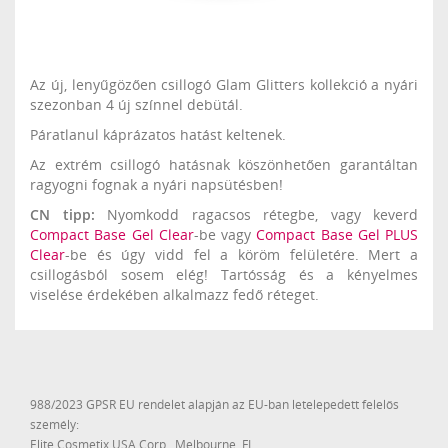
Az új, lenyűgözően csillogó Glam Glitters kollekció a nyári
szezonban 4 új színnel debütál.
Páratlanul káprázatos hatást keltenek.
Az extrém csillogó hatásnak köszönhetően garantáltan
ragyogni fognak a nyári napsütésben!
CN tipp:
Nyomkodd ragacsos rétegbe, vagy keverd
Compact Base Gel Clear
-be vagy
Compact Base Gel PLUS
Clear
-be és úgy vidd fel a köröm felületére. Mert a
csillogásból sosem elég! Tartósság és a kényelmes
viselése érdekében alkalmazz fedő réteget.
988/2023 GPSR EU rendelet alapján az EU-ban letelepedett felelős
személy:
Elite Cosmetix USA Corp., Melbourne, FL