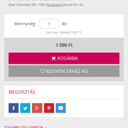
Elite Cosmetix Kft. 1085
Budapest
József krt. 44.
Mennyiség:
db
Készleten
EAN kód: 5996487106715
1 090
Ft
KOSÁRBA
KEDVENCEKHEZ AD
MEGOSZTÁS
TOVÁBBI CSILLÁMPOR