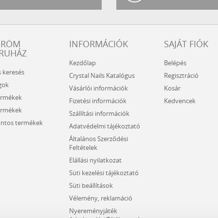
ÖRÖM
INFORMÁCIÓK
SAJÁT FIÓK
RUHÁZ
Kezdőlap
Belépés
s keresés
Crystal Nails Katalógus
Regisztráció
gok
Vásárlói információk
Kosár
ermékek
Fizetési információk
Kedvencek
ermékek
Szállítási információk
ntos termékek
Adatvédelmi tájékoztató
Általános Szerződési
Feltételek
Elállási nyilatkozat
Süti kezelési tájékoztató
Süti beállítások
Vélemény, reklamáció
Nyereményjáték