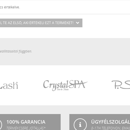
s értékelve.
L TE AZ ELSŐ
, AKI ÉRTÉKELI EZT A TERMÉKET!
állításaitól függően.
Crystal
P.Shine
SPA
100% GARANCIA
ÜGYFÉLSZOLGÁ
TERMÉKCSERE, JÓTÁLLÁS*
8-17H TELEFONON, EMAI