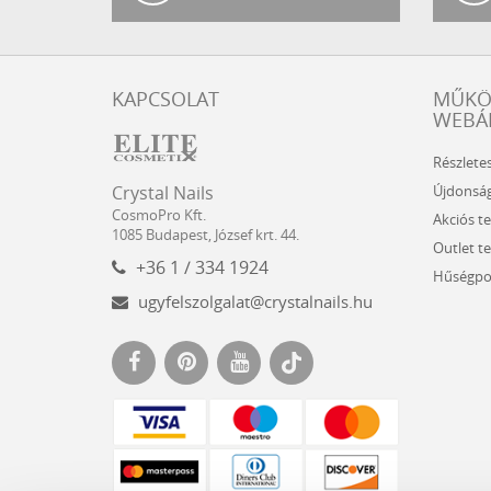
KAPCSOLAT
MŰK
WEBÁ
Részlete
Crystal
CosmoPro
Újdonsá
Crystal Nails
Nails
Kft.
CosmoPro Kft.
Akciós t
Hungary
1085
Budapest
,
József krt. 44.
Outlet t
+36 1 / 334 1924
Hűségpo
ugyfelszolgalat@crystalnails.hu
www.crystalnails.hu