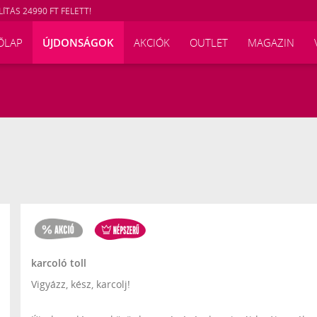
ÍTÁS 24990 FT FELETT!
ŐLAP
ÚJDONSÁGOK
AKCIÓK
OUTLET
MAGAZIN
karcoló toll
Vigyázz, kész, karcolj!