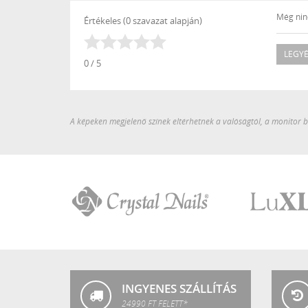
Még ninc
Értékeles (0 szavazat alapján)
LEGYÉ
0 / 5
A képeken megjelenő színek eltérhetnek a valóságtól, a monitor be
Crystal
LuXLash
Nails
INGYENES SZÁLLÍTÁS
24990 FT FELETT*