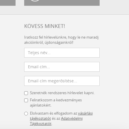
KÖVESS MINKET!
Iratkozz fel hírlevelünkre, hogy le ne maradj
akcióinkról, újdonságainkról!
Szeretnék rendszeres hírlevelet kapni.
Feliratkozom a kedvezményes
ajánlatokért.
Elolvastam és elfogadom az
vásárlási
tájékoztatót
és az
Adatvédelmi
Tájékoztatót
.