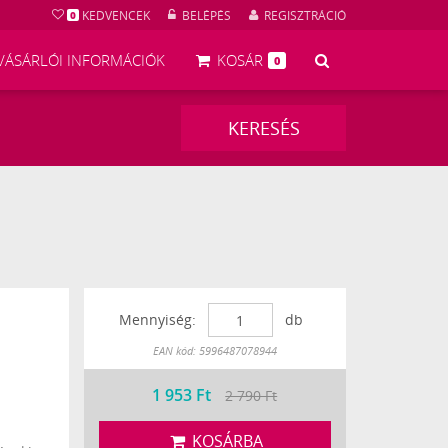
KEDVENCEK
BELÉPÉS
REGISZTRÁCIÓ
0
KERESÉS
VÁSÁRLÓI INFORMÁCIÓK
KOSÁR
0
KERESÉS
Mennyiség:
db
Készleten
EAN kód: 5996487078944
1 953
Ft
2 790 Ft
KOSÁRBA