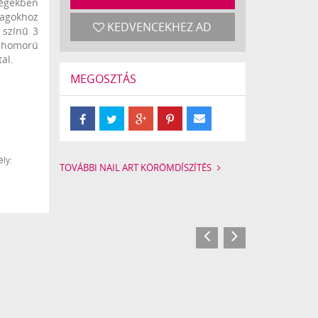
égekben
yagokhoz
KEDVENCEKHEZ AD
 színű 3
 homorú
al.
MEGOSZTÁS
ly:
TOVÁBBI NAIL ART KÖRÖMDÍSZÍTÉS