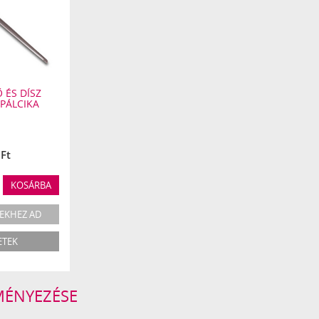
 ÉS DÍSZ
PÁLCIKA
Ft
KOSÁRBA
EKHEZ AD
ETEK
EMÉNYEZÉSE