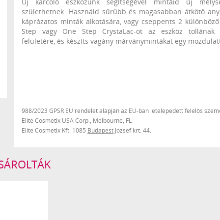
Új karcoló eszközünk segítségével mintáid új mélys
születhetnek. Használd sűrűbb és magasabban átkötő an
káprázatos minták alkotására, vagy cseppents 2 különböző
Step vagy One Step CrystaLac-ot az eszköz tollának
felületére, és készíts vagány márványmintákat egy mozdulatt
988/2023 GPSR EU rendelet alapján az EU-ban letelepedett felelős szemé
Elite Cosmetix USA Corp., Melbourne, FL
Elite Cosmetix Kft. 1085
Budapest
József krt. 44.
ÁSÁROLTÁK