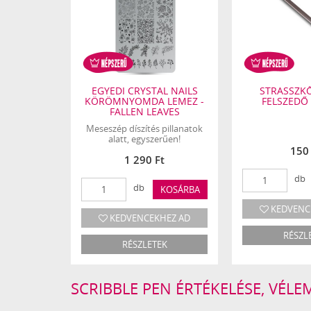
EGYEDI CRYSTAL NAILS
STRASSZKŐ
KÖRÖMNYOMDA LEMEZ -
FELSZEDŐ 
FALLEN LEAVES
Meseszép díszítés pillanatok
alatt, egyszerűen!
150 
1 290 Ft
db
db
KOSÁRBA
KEDVENC
KEDVENCEKHEZ AD
RÉSZL
RÉSZLETEK
SCRIBBLE PEN ÉRTÉKELÉSE, VÉL