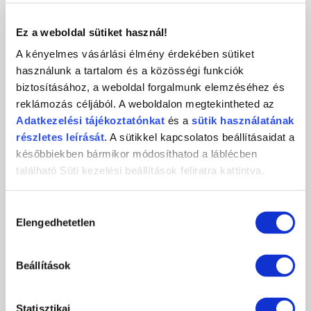
KAPCSOLAT
Ez a weboldal sütiket használ!
A kényelmes vásárlási élmény érdekében sütiket
használunk a tartalom és a közösségi funkciók
biztosításához, a weboldal forgalmunk elemzéséhez és
Crystal
CosmoPro
Crystal Nails
reklámozás céljából. A weboldalon megtekintheted az
Nails
Kft.
CosmoPro Kft.
Adatkezelési
tájékoztatónkat
és a
sütik használatának
Hungary
1085
Budapest
,
József krt. 44.
részletes leírását.
A sütikkel kapcsolatos beállításaidat a
+36 1 / 334 1924
későbbiekben bármikor módosíthatod a láblécben
ugyfelszolgalat@crystalnails.hu
található Süti kezelési beállítások feliratra kattintva.
www.crystalnails.hu
Hozzájárulás
Elengedhetetlen
kiválasztása
Beállítások
Statisztikai