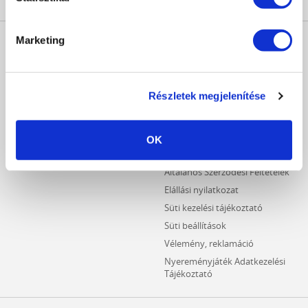
MŰKÖRÖM
INFORMÁCIÓK
Marketing
WEBÁRUHÁZ
Kezdőlap
Részletes keresés
Crystal Nails Katalógus
Újdonságok
Részletek megjelenítése
Vásárlói információk
Akciós termékek
Fizetési információk
Outlet termékek
Szállítási információk
OK
Hűségpontos termékek
Adatvédelmi tájékoztató
Általános Szerződési Feltételek
Elállási nyilatkozat
Süti kezelési tájékoztató
Süti beállítások
Vélemény, reklamáció
Nyereményjáték Adatkezelési
Tájékoztató