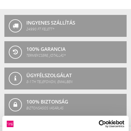
Crystal
Fashion
INGYENES SZÁLLÍTÁS
24990 FT FELETT*
100% GARANCIA
TERMÉKCSERE, JÓTÁLLÁS*
ÜGYFÉLSZOLGÁLAT
8-17H TELEFONON, EMAILBEN
100% BIZTONSÁG
BIZTONSÁGOS VÁSÁRLÁS