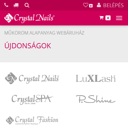
KERESÉS
BELÉPÉS
0
0
Főm
MŰKÖRÖM ALAPANYAG WEBÁRUHÁZ
ÚJDONSÁGOK
Crystal
LuXLash
Nails
Crystal
P.Shine
SPA