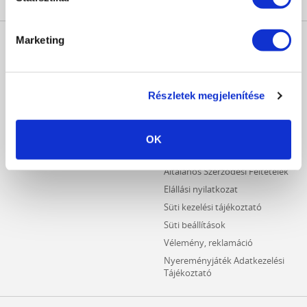
MŰKÖRÖM
INFORMÁCIÓK
Marketing
WEBÁRUHÁZ
Kezdőlap
Részletes keresés
Crystal Nails Katalógus
Újdonságok
Részletek megjelenítése
Vásárlói információk
Akciós termékek
Fizetési információk
Outlet termékek
Szállítási információk
OK
Hűségpontos termékek
Adatvédelmi tájékoztató
Általános Szerződési Feltételek
Elállási nyilatkozat
Süti kezelési tájékoztató
Süti beállítások
Vélemény, reklamáció
Nyereményjáték Adatkezelési
Tájékoztató