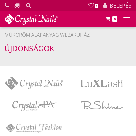
KERESÉS
BELÉPÉS
0
0
Főm
MŰKÖRÖM ALAPANYAG WEBÁRUHÁZ
ÚJDONSÁGOK
Crystal
LuXLash
Nails
Crystal
P.Shine
SPA