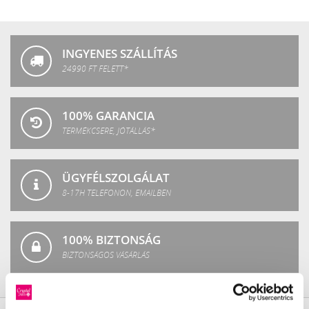
Crystal
Fashion
INGYENES SZÁLLÍTÁS
24990 FT FELETT*
100% GARANCIA
TERMÉKCSERE, JÓTÁLLÁS*
ÜGYFÉLSZOLGÁLAT
8-17H TELEFONON, EMAILBEN
100% BIZTONSÁG
BIZTONSÁGOS VÁSÁRLÁS