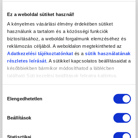
KAPCSOLAT
Ez a weboldal sütiket használ!
A kényelmes vásárlási élmény érdekében sütiket
használunk a tartalom és a közösségi funkciók
biztosításához, a weboldal forgalmunk elemzéséhez és
Crystal
CosmoPro
Crystal Nails
reklámozás céljából. A weboldalon megtekintheted az
Nails
Kft.
CosmoPro Kft.
Adatkezelési
tájékoztatónkat
és a
sütik használatának
Hungary
1085
Budapest
,
József krt. 44.
részletes leírását.
A sütikkel kapcsolatos beállításaidat a
+36 1 / 334 1924
későbbiekben bármikor módosíthatod a láblécben
ugyfelszolgalat@crystalnails.hu
található Süti kezelési beállítások feliratra kattintva.
www.crystalnails.hu
Hozzájárulás
Elengedhetetlen
kiválasztása
Beállítások
Statisztikai