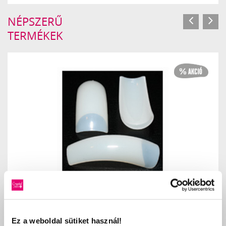
NÉPSZERŰ
TERMÉKEK
FÉLKARVALY TIP UTÁNTÖLTŐ 2
330 Ft
660 Ft
Ez a weboldal sütiket használ!