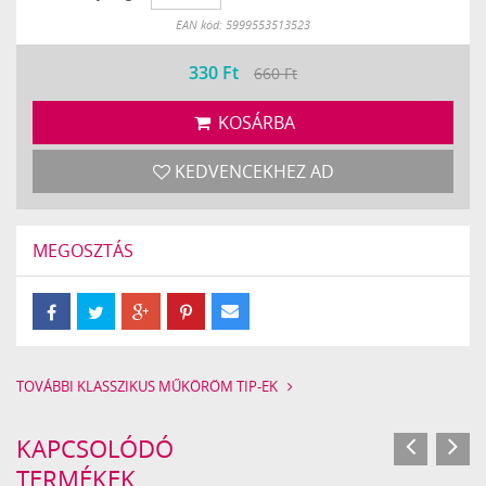
Készleten
EAN kód: 5999553513523
330
Ft
660 Ft
KOSÁRBA
KEDVENCEKHEZ AD
MEGOSZTÁS
TOVÁBBI KLASSZIKUS MŰKÖRÖM TIP-EK
KAPCSOLÓDÓ
TERMÉKEK