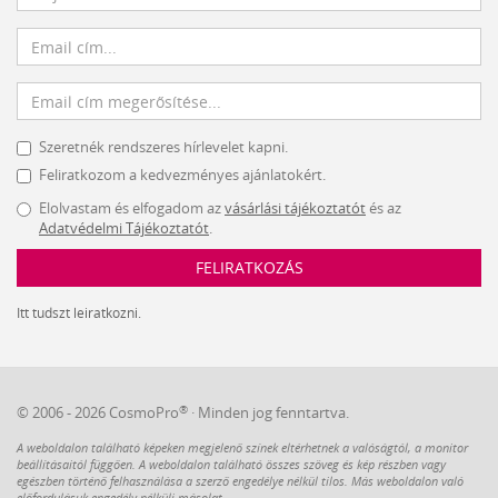
Szeretnék rendszeres hírlevelet kapni.
Feliratkozom a kedvezményes ajánlatokért.
Elolvastam és elfogadom az
vásárlási tájékoztatót
és az
Adatvédelmi Tájékoztatót
.
FELIRATKOZÁS
Itt tudszt leiratkozni.
®
© 2006 - 2026 CosmoPro
· Minden jog fenntartva.
A weboldalon található képeken megjelenő színek eltérhetnek a valóságtól, a monitor
beállításaitól függően. A weboldalon található összes szöveg és kép részben vagy
egészben történő felhasználása a szerző engedélye nélkül tilos. Más weboldalon való
előfordulásuk engedély nélküli másolat.