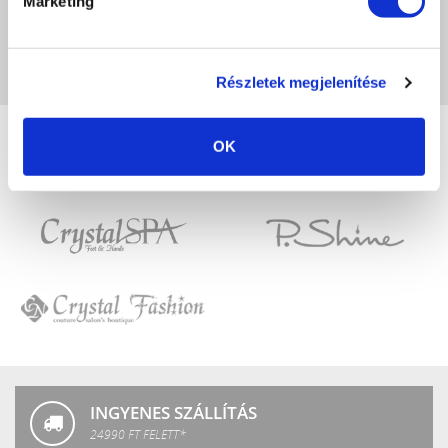
Marketing
A képeken megjelenő színek eltérhetnek a valóságtól, a monitor beállításaitól
függően.
Részletek megjelenítése
OK
Crystal
LuXLash
Nails
Crystal
P.Shine
SPA
Crystal
Fashion
INGYENES SZÁLLÍTÁS
24990 FT FELETT*