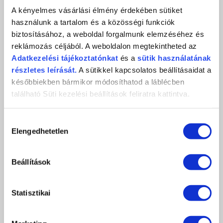
db
KOSÁRBA
A kényelmes vásárlási élmény érdekében sütiket
használunk a tartalom és a közösségi funkciók
KEDVENCEKHEZ AD
biztosításához, a weboldal forgalmunk elemzéséhez és
reklámozás céljából. A weboldalon megtekintheted az
RÉSZLETEK
Adatkezelési
tájékoztatónkat
és a
sütik használatának
részletes leírását.
A sütikkel kapcsolatos beállításaidat a
későbbiekben bármikor módosíthatod a láblécben
ÉRTÉKELÉS,
található Süti kezelési beállítások feliratra kattintva.
VÉLEMÉNYEZÉS
Hozzájárulás
Elengedhetetlen
kiválasztása
Értékeles (0 szavazat alapján)
Beállítások
0 / 5
Még nincs értékelve.
Statisztikai
LEGYÉL TE AZ ELSŐ