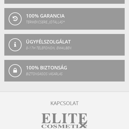
100% GARANCIA
TERMÉKCSERE, JÓTÁLLÁS*
ÜGYFÉLSZOLGÁLAT
8-17H TELEFONON, EMAILBEN
100% BIZTONSÁG
BIZTONSÁGOS VÁSÁRLÁS
KAPCSOLAT