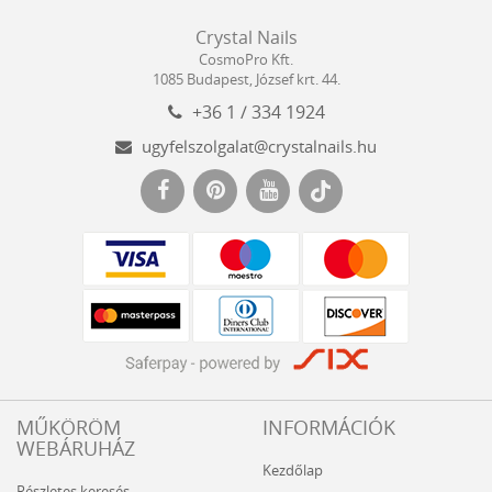
Crystal
CosmoPro
Crystal Nails
Nails
Kft.
CosmoPro Kft.
Hungary
1085
Budapest
,
József krt. 44.
+36 1 / 334 1924
ugyfelszolgalat@crystalnails.hu
www.crystalnails.hu
MŰKÖRÖM
INFORMÁCIÓK
WEBÁRUHÁZ
Kezdőlap
Részletes keresés