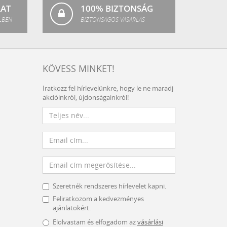
LAT
100% BIZTONSÁG
LBEN
BIZTONSÁGOS VÁSÁRLÁS
KÖVESS MINKET!
Iratkozz fel hírlevelünkre, hogy le ne maradj
akcióinkról, újdonságainkról!
Szeretnék rendszeres hírlevelet kapni.
Feliratkozom a kedvezményes
ajánlatokért.
Elolvastam és elfogadom az
vásárlási