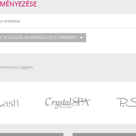
LEMÉNYEZÉSE
s értékelve.
L TE AZ ELSŐ
, AKI ÉRTÉKELI EZT A TERMÉKET!
állításaitól függően.
Crystal
P.Shine
SPA