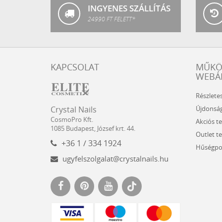
INGYENES SZÁLLÍTÁS
24990 FT FELETT*
KAPCSOLAT
MŰK
WEBÁ
Részlete
Crystal
CosmoPro
Újdonsá
Crystal Nails
Nails
Kft.
CosmoPro Kft.
Akciós t
Hungary
1085
Budapest
,
József krt. 44.
Outlet t
+36 1 / 334 1924
Hűségpo
ugyfelszolgalat@crystalnails.hu
www.crystalnails.hu