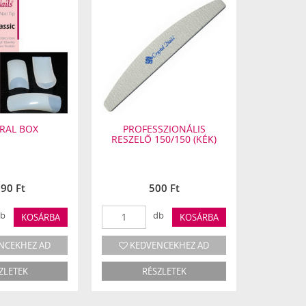
RAL BOX
PROFESSZIONÁLIS
SZÁLM
RESZELŐ 150/150 (KÉK)
290 Ft
500 Ft
b
db
KOSÁRBA
KOSÁRBA
NCEKHEZ AD
KEDVENCEKHEZ AD
KED
ZLETEK
RÉSZLETEK
R