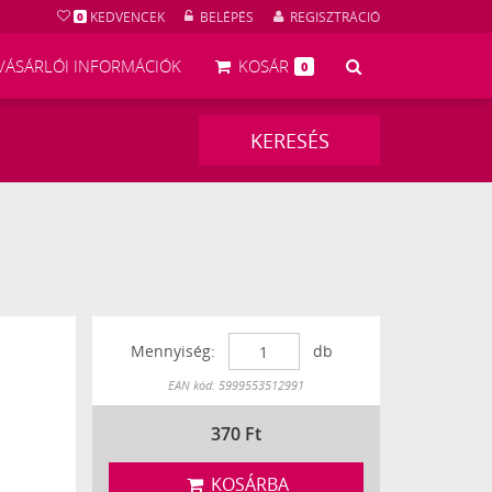
KEDVENCEK
BELÉPÉS
REGISZTRÁCIÓ
0
KERESÉS
VÁSÁRLÓI INFORMÁCIÓK
KOSÁR
0
KERESÉS
Mennyiség:
db
Készleten
EAN kód: 5999553512991
370
Ft
KOSÁRBA