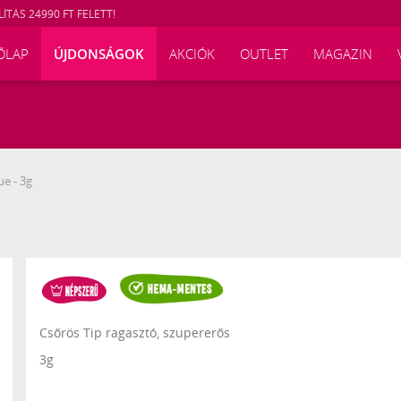
ÍTÁS 24990 FT FELETT!
ŐLAP
ÚJDONSÁGOK
AKCIÓK
OUTLET
MAGAZIN
ue - 3g
Csőrös Tip ragasztó, szupererős
3g