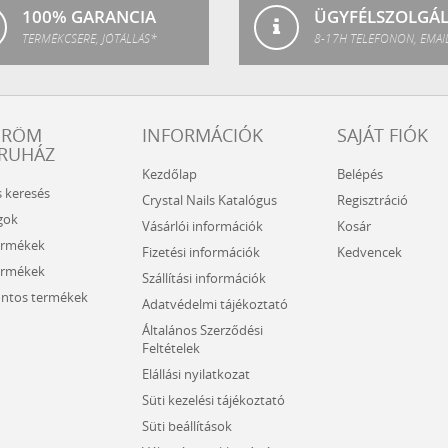
100% GARANCIA
ÜGYFÉLSZOLGÁ
TERMÉKCSERE, JÓTÁLLÁS*
8-17H TELEFONON, EMAI
ÖRÖM
INFORMÁCIÓK
SAJÁT FIÓK
RUHÁZ
Kezdőlap
Belépés
s keresés
Crystal Nails Katalógus
Regisztráció
gok
Vásárlói információk
Kosár
ermékek
Fizetési információk
Kedvencek
ermékek
Szállítási információk
ntos termékek
Adatvédelmi tájékoztató
Általános Szerződési
Feltételek
Elállási nyilatkozat
Süti kezelési tájékoztató
Süti beállítások