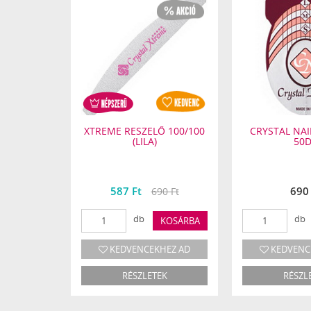
 150/150
XTREME RESZELŐ 100/100
CRYSTAL NAI
(LILA)
50
587 Ft
690 
690 Ft
db
db
KOSÁRBA
KOSÁRBA
HEZ AD
KEDVENCEKHEZ AD
KEDVENC
EK
RÉSZLETEK
RÉSZL