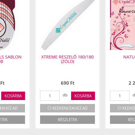
LS SABLON
XTREME RESZELŐ 180/180
NATU
DB
(ZÖLD)
Ft
690 Ft
2 
db
d
KOSÁRBA
KOSÁRBA
EKHEZ AD
KEDVENCEKHEZ AD
KEDVE
ETEK
RÉSZLETEK
RÉS