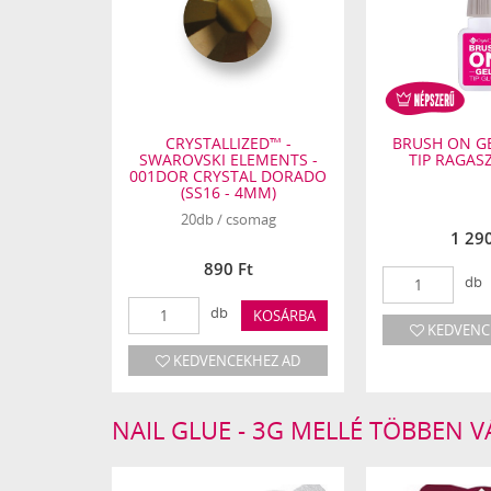
CRYSTALLIZED™ -
BRUSH ON GE
SWAROVSKI ELEMENTS -
TIP RAGASZ
001DOR CRYSTAL DORADO
(SS16 - 4MM)
20db / csomag
1 290
890 Ft
db
db
KOSÁRBA
KEDVENC
KEDVENCEKHEZ AD
NAIL GLUE - 3G MELLÉ TÖBBEN 