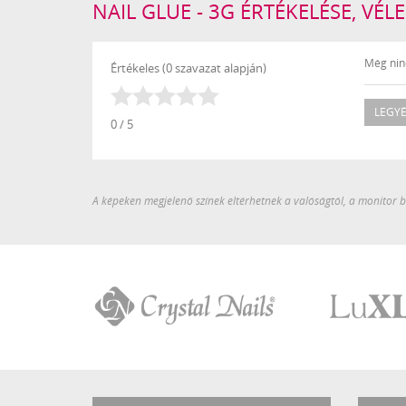
NAIL GLUE - 3G ÉRTÉKELÉSE, VÉ
Még ninc
Értékeles (0 szavazat alapján)
LEGYÉ
0 / 5
A képeken megjelenő színek eltérhetnek a valóságtól, a monitor be
Crystal
LuXLash
Nails