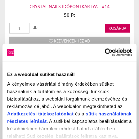
CRYSTAL NAILS IDŐPONTKÁRTYA - #14
50 Ft
db
KOSÁRBA
KEDVENCEKHEZ AD
RÉSZLETEK
ÉRTÉKELÉS,
Ez a weboldal sütiket használ!
VÉLEMÉNYEZÉS
A kényelmes vásárlási élmény érdekében sütiket
használunk a tartalom és a közösségi funkciók
biztosításához, a weboldal forgalmunk elemzéséhez és
Értékeles (0 szavazat alapján)
reklámozás céljából. A weboldalon megtekintheted az
Adatkezelési
tájékoztatónkat
és a
sütik használatának
0 / 5
részletes leírását.
A sütikkel kapcsolatos beállításaidat a
későbbiekben bármikor módosíthatod a láblécben
Még nincs értékelve.
található Süti kezelési beállítások feliratra kattintva.