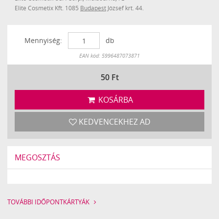
Elite Cosmetix Kft. 1085
Budapest
József krt. 44.
Mennyiség:
db
Készleten
EAN kód: 5996487073871
50
Ft
KOSÁRBA
KEDVENCEKHEZ AD
MEGOSZTÁS
TOVÁBBI IDŐPONTKÁRTYÁK