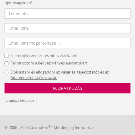
újdonságainkról!
Szeretnék rendszeres hírlevelet kapni.
Feliratkozom a kedvezményes ajánlatokért.
Elolvastam és elfogadom az
vásárlási tájékoztatót
és az
Adatvédelmi Tájékoztatót
.
FELIRATKOZÁS
Itt tudszt leiratkozni.
®
© 2006 - 2026 CosmoPro
· Minden jog fenntartva.