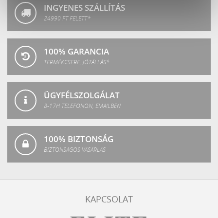
INGYENES SZÁLLÍTÁS
24990 FT FELETT*
100% GARANCIA
TERMÉKCSERE, JÓTÁLLÁS*
ÜGYFÉLSZOLGÁLAT
8-17H TELEFONON, EMAILBEN
100% BIZTONSÁG
BIZTONSÁGOS VÁSÁRLÁS
KAPCSOLAT