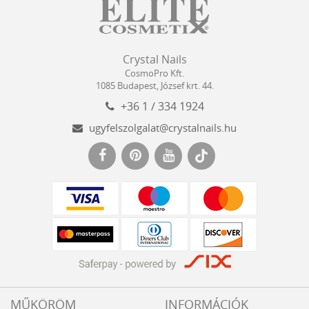
Crystal
CosmoPro
Crystal Nails
Nails
Kft.
CosmoPro Kft.
Hungary
1085
Budapest
,
József krt. 44.
+36 1 / 334 1924
ugyfelszolgalat@crystalnails.hu
www.crystalnails.hu
MŰKÖRÖM
INFORMÁCIÓK