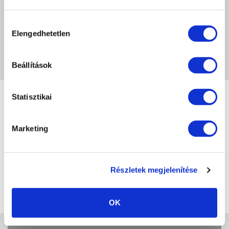
LEGYÉL TE AZ ELSŐ
Hozzájárulás
Elengedhetetlen
kiválasztása
A képeken megjelenő színek eltérhetnek a valóságtól, a monitor beállításaitól
függően.
Beállítások
Statisztikai
Marketing
Crystal
LuXLash
Nails
Crystal
P.Shine
Részletek megjelenítése
SPA
OK
Crystal
Fashion