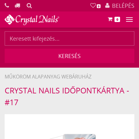
KERESÉS
BELÉPÉS
0
0
Főm
KERESÉS
MŰKÖRÖM ALAPANYAG WEBÁRUHÁZ
Crystal
CRYSTAL NAILS IDŐPONTKÁRTYA -
Nails
#17