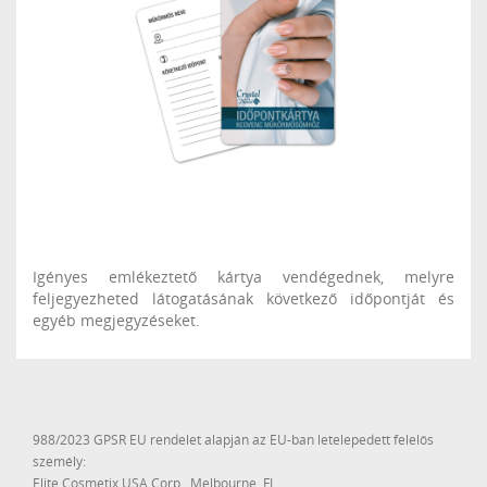
Igényes emlékeztető kártya vendégednek, melyre
feljegyezheted látogatásának következő időpontját és
egyéb megjegyzéseket.
988/2023 GPSR EU rendelet alapján az EU-ban letelepedett felelős
személy:
Elite Cosmetix USA Corp., Melbourne, FL