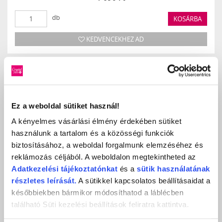
db
KOSÁRBA
KEDVENCEKHEZ AD
ÉRTÉKELÉS,
VÉLEMÉNYEZÉS
Ez a weboldal sütiket használ!
A kényelmes vásárlási élmény érdekében sütiket
használunk a tartalom és a közösségi funkciók
Értékeles (0 szavazat alapján)
biztosításához, a weboldal forgalmunk elemzéséhez és
reklámozás céljából. A weboldalon megtekintheted az
0 / 5
Adatkezelési
tájékoztatónkat
és a
sütik használatának
részletes leírását.
A sütikkel kapcsolatos beállításaidat a
Még nincs értékelve.
későbbiekben bármikor módosíthatod a láblécben
található Süti kezelési beállítások feliratra kattintva.
LEGYÉL TE AZ ELSŐ