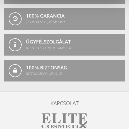
100% GARANCIA
TERMÉKCSERE, JÓTÁLLÁS*
ÜGYFÉLSZOLGÁLAT
8-17H TELEFONON, EMAILBEN
100% BIZTONSÁG
BIZTONSÁGOS VÁSÁRLÁS
KAPCSOLAT