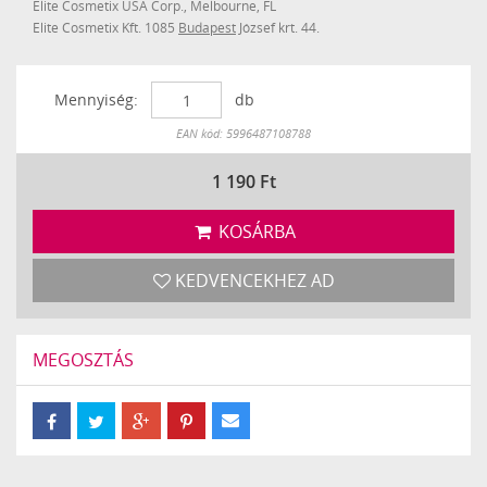
Elite Cosmetix USA Corp., Melbourne, FL
Elite Cosmetix Kft. 1085
Budapest
József krt. 44.
Mennyiség:
db
Készleten
EAN kód: 5996487108788
1 190
Ft
KOSÁRBA
KEDVENCEKHEZ AD
MEGOSZTÁS