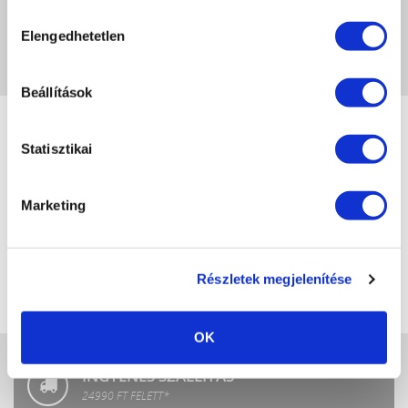
Hozzájárulás
Elengedhetetlen
kiválasztása
A képeken megjelenő színek eltérhetnek a valóságtól, a monitor beállításaitól
függően.
Beállítások
Statisztikai
Crystal
LuXLash
Nails
Marketing
Crystal
P.Shine
SPA
Részletek megjelenítése
Crystal
Fashion
OK
INGYENES SZÁLLÍTÁS
24990 FT FELETT*