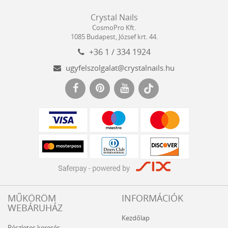
Crystal
CosmoPro
Crystal Nails
Nails
Kft.
CosmoPro Kft.
Hungary
1085
Budapest
,
József krt. 44.
+36 1 / 334 1924
ugyfelszolgalat@crystalnails.hu
www.crystalnails.hu
MŰKÖRÖM
INFORMÁCIÓK
WEBÁRUHÁZ
Kezdőlap
Részletes keresés