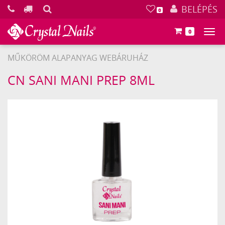
KERESÉS
BELÉPÉS
0
0
Főm
MŰKÖRÖM ALAPANYAG WEBÁRUHÁZ
Crystal
CN SANI MANI PREP 8ML
Nails