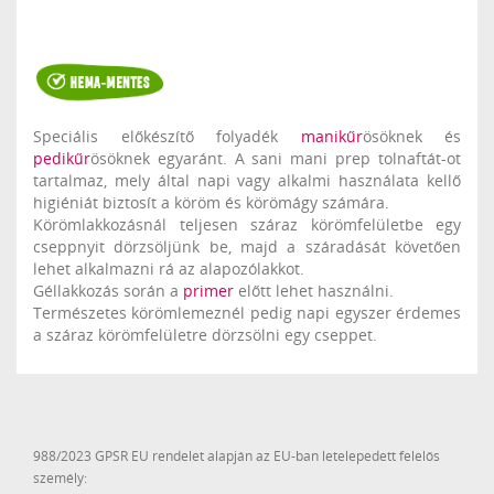
Speciális előkészítő folyadék
manikűr
ösöknek és
pedikűr
ösöknek egyaránt. A sani mani prep tolnaftát-ot
tartalmaz, mely által napi vagy alkalmi használata kellő
higiéniát biztosít a köröm és körömágy számára.
Körömlakkozásnál teljesen száraz körömfelületbe egy
cseppnyit dörzsöljünk be, majd a száradását követően
lehet alkalmazni rá az alapozólakkot.
Géllakkozás során a
primer
előtt lehet használni.
Természetes körömlemeznél pedig napi egyszer érdemes
a száraz körömfelületre dörzsölni egy cseppet.
988/2023 GPSR EU rendelet alapján az EU-ban letelepedett felelős
személy: