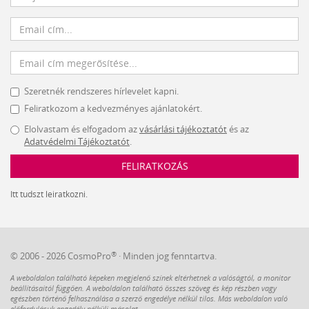
Szeretnék rendszeres hírlevelet kapni.
Feliratkozom a kedvezményes ajánlatokért.
Elolvastam és elfogadom az
vásárlási tájékoztatót
és az
Adatvédelmi Tájékoztatót
.
FELIRATKOZÁS
Itt tudszt leiratkozni.
®
© 2006 - 2026 CosmoPro
· Minden jog fenntartva.
A weboldalon található képeken megjelenő színek eltérhetnek a valóságtól, a monitor
beállításaitól függően. A weboldalon található összes szöveg és kép részben vagy
egészben történő felhasználása a szerző engedélye nélkül tilos. Más weboldalon való
előfordulásuk engedély nélküli másolat.