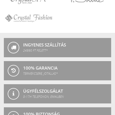
Crystal
P.Shine
SPA
Crystal
Fashion
INGYENES SZÁLLÍTÁS
24990 FT FELETT*
100% GARANCIA
TERMÉKCSERE, JÓTÁLLÁS*
ÜGYFÉLSZOLGÁLAT
8-17H TELEFONON, EMAILBEN
100% BIZTONSÁG