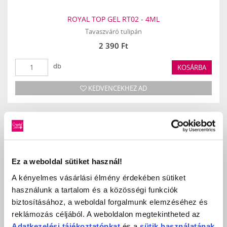
ROYAL TOP GEL RT02 - 4ML
Tavaszváró tulipán
2 390 Ft
db
KOSÁRBA
KEDVENCEKHEZ AD
NÉPSZERŰ
TERMÉKEK
Ez a weboldal sütiket használ!
A kényelmes vásárlási élmény érdekében sütiket
használunk a tartalom és a közösségi funkciók
biztosításához, a weboldal forgalmunk elemzéséhez és
reklámozás céljából. A weboldalon megtekintheted az
Adatkezelési
tájékoztatónkat
és a
sütik használatának