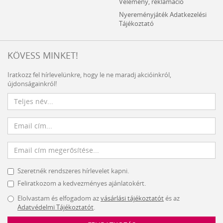
Vélemény, reklamáció
Nyereményjáték Adatkezelési
Tájékoztató
KÖVESS MINKET!
Iratkozz fel hírlevelünkre, hogy le ne maradj akcióinkról,
újdonságainkról!
Szeretnék rendszeres hírlevelet kapni.
Feliratkozom a kedvezményes ajánlatokért.
Elolvastam és elfogadom az
vásárlási tájékoztatót
és az
Adatvédelmi Tájékoztatót
.