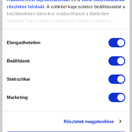
részletes leírását.
A sütikkel kapcsolatos beállításaidat a
későbbiekben bármikor módosíthatod a láblécben
található Süti kezelési beállítások feliratra kattintva.
Hozzájárulás
XTREME RESZELŐ 150/150 (KÉK)
Elengedhetetlen
kiválasztása
690 Ft
Beállítások
db
KOSÁRBA
KEDVENCEKHEZ AD
Statisztikai
RÉSZLETEK
Marketing
ÉRTÉKELÉS,
Részletek megjelenítése
VÉLEMÉNYEZÉS