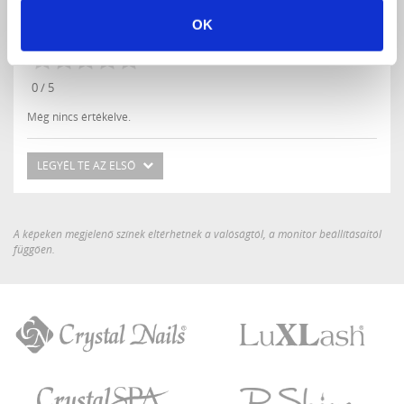
OK
Értékeles (0 szavazat alapján)
0 / 5
Még nincs értékelve.
LEGYÉL TE AZ ELSŐ
A képeken megjelenő színek eltérhetnek a valóságtól, a monitor beállításaitól
függően.
Crystal
LuXLash
Nails