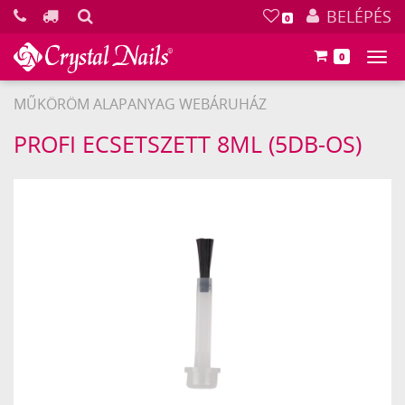
KERESÉS
BELÉPÉS
0
0
Főm
MŰKÖRÖM ALAPANYAG WEBÁRUHÁZ
Crystal
PROFI ECSETSZETT 8ML (5DB-OS)
Nails