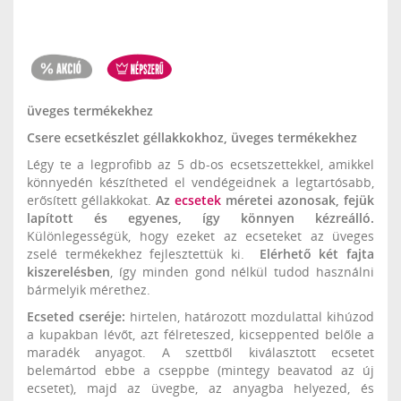
üveges termékekhez
Csere ecsetkészlet géllakkokhoz, üveges termékekhez
Légy te a legprofibb az 5 db-os ecsetszettekkel, amikkel
könnyedén készítheted el vendégeidnek a legtartósabb,
erősített géllakkokat.
Az
ecsetek
méretei azonosak, fejük
lapított és egyenes, így könnyen kézreálló.
Különlegességük, hogy ezeket az ecseteket az üveges
zselé termékekhez fejlesztettük ki.
Elérhető két fajta
kiszerelésben
, így minden gond nélkül tudod használni
bármelyik mérethez.
Ecseted cseréje:
hirtelen, határozott mozdulattal kihúzod
a kupakban lévőt, azt félreteszed, kicseppented belőle a
maradék anyagot. A szettből kiválasztott ecsetet
belemártod ebbe a cseppbe (mintegy beavatod az új
ecsetet), majd az üvegbe, az anyagba helyezed, és