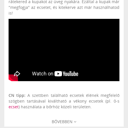
rátekered a kupakot az üveg nyakára. Ezáltal a kupak már
"megfogja" az ecsetet, és kitekerve azt már használhatod
is!
CN tipp:
A szettben található ecsetek élének megfelelő
szögben tartásával kiváltható a vékony ecsetek (pl. 0-s
ecset
) használata a bőrhöz közeli területen.
BŐVEBBEN