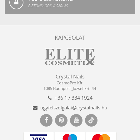
BIZTONSÁGOS VÁSÁRLÁS
KAPCSOLAT
Crystal
CosmoPro
Crystal Nails
Nails
Kft.
CosmoPro Kft.
Hungary
1085
Budapest
,
József krt. 44.
+36 1 / 334 1924
ugyfelszolgalat@crystalnails.hu
www.crystalnails.hu