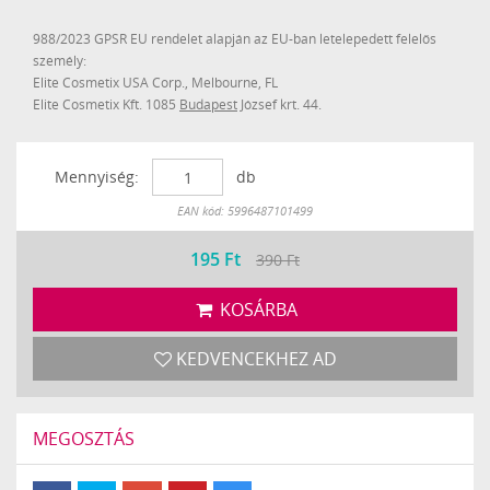
988/2023 GPSR EU rendelet alapján az EU-ban letelepedett felelős
személy:
Elite Cosmetix USA Corp., Melbourne, FL
Elite Cosmetix Kft. 1085
Budapest
József krt. 44.
Mennyiség:
db
Készleten
EAN kód: 5996487101499
195
Ft
390 Ft
KOSÁRBA
KEDVENCEKHEZ AD
MEGOSZTÁS