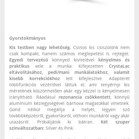
Gyorstokmányos
Kis testben nagy lehetőség.
Csinos kis csiszolónk nem
csak kompakt, hanem számos meglepetést is rejteget.
Egyedi tervezésű
könnyed kivitelével
kényelmes és
praktikus
vele a munka. Kifejezetten
CrystaLac
eltávolításához, pedi/mani munkálatokhoz, valamit
kisebb korrekciókhoz
lett kifejlesztve. Adapterét
többfunkciós vezérlővel láttuk el, ami tenyérnyi kis
méretének köszönhetően akár egy kézzel is kényelmesen
irányítható. Ráadásul
rezonancia csökkentett
, könnyű
alumínium kéziegységével bárhova magatokkal vihetitek.
Gond nélkül megállja a helyét, legyen szó
továbbképzésről, gyakorlásról, otthoni munkáról vagy akár
utazásról. Próbáljátok ki bátran.
Két szuper
színváltozatban:
Silver és Pink.