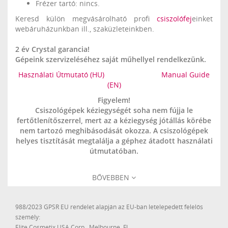
Frézer tartó: nincs.
Keresd külön megvásárolható profi
csiszolófej
einket
webáruházunkban ill., szaküzleteinkben.
2 év Crystal garancia!
Gépeink szervizeléséhez saját műhellyel rendelkezünk.
Használati Útmutató (HU)
Manual Guide
(EN)
Figyelem!
Csiszológépek kéziegységét soha nem fújja le
fertőtlenítőszerrel, mert az a kéziegység jótállás körébe
nem tartozó meghibásodását okozza. A csiszológépek
helyes tisztítását megtalálja a géphez átadott használati
útmutatóban.
BŐVEBBEN
988/2023 GPSR EU rendelet alapján az EU-ban letelepedett felelős
személy:
Elite Cosmetix USA Corp., Melbourne, FL