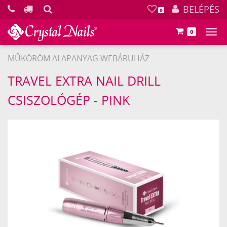
KERESÉS
BELÉPÉS
0
0
Főm
MŰKÖRÖM ALAPANYAG WEBÁRUHÁZ
Crystal
TRAVEL EXTRA NAIL DRILL
Nails
CSISZOLÓGÉP - PINK