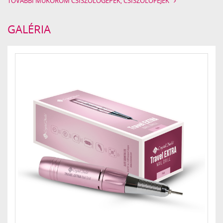
TOVÁBBI MŰKÖRÖM CSISZOLÓGÉPEK, CSISZOLÓFEJEK
GALÉRIA