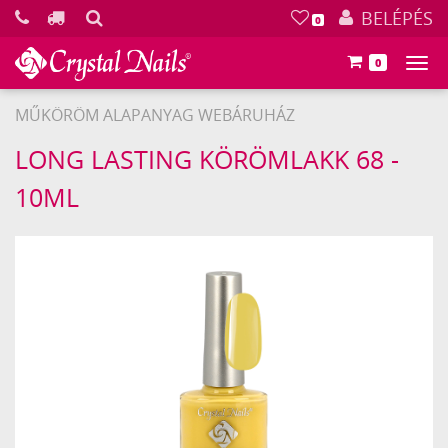
KERESÉS
BELÉPÉS
0
0
Főm
MŰKÖRÖM ALAPANYAG WEBÁRUHÁZ
Crystal
LONG LASTING KÖRÖMLAKK 68 -
Nails
10ML