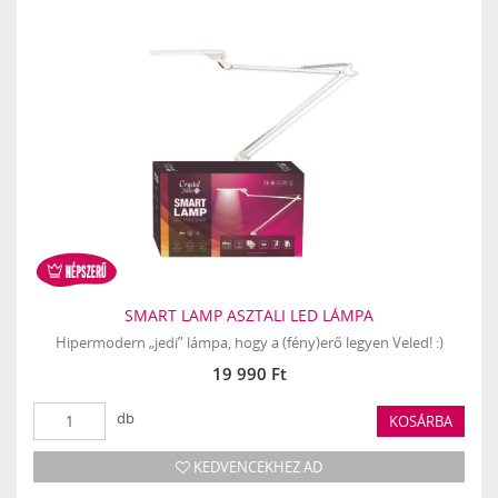
SMART LAMP ASZTALI LED LÁMPA
Hipermodern „jedi” lámpa, hogy a (fény)erő legyen Veled! :)
19 990 Ft
db
KOSÁRBA
KEDVENCEKHEZ AD