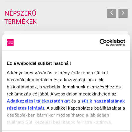
NÉPSZERŰ
TERMÉKEK
Ez a weboldal sütiket használ!
A kényelmes vásárlási élmény érdekében sütiket
használunk a tartalom és a közösségi funkciók
biztosításához, a weboldal forgalmunk elemzéséhez és
reklámozás céljából. A weboldalon megtekintheted az
Adatkezelési
tájékoztatónkat
és a
sütik használatának
részletes leírását.
A sütikkel kapcsolatos beállításaidat a
későbbiekben bármikor módosíthatod a láblécben
LONG LASTING BŐRHATÁSÚ KÖRÖMLAKK 2 - 10ML
található Süti kezelési beállítások feliratra kattintva.
skin effect
790 Ft