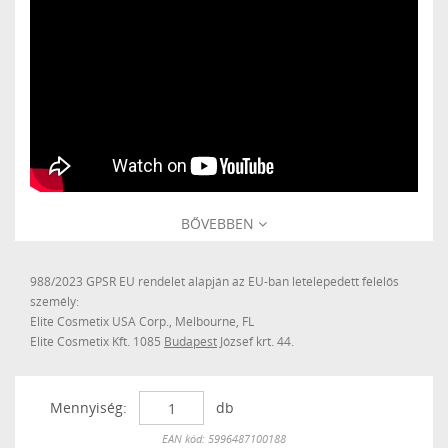
BŐVEBBEN
988/2023 GPSR EU rendelet alapján az EU-ban letelepedett felelős
személy:
Elite Cosmetix USA Corp., Melbourne, FL
Elite Cosmetix Kft. 1085
Budapest
József krt. 44.
Mennyiség:
db
Készleten
EAN kód: 5996487100188