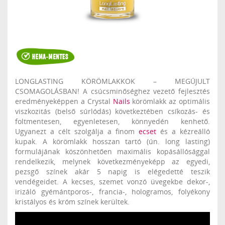
LONGLASTING KÖRÖMLAKKOK – MEGÚJULT
CSOMAGOLÁSBAN! A csúcsminőséghez vezető fejlesztés
eredményeképpen a Crystal
Nails
körömlakk az optimális
viszkozitás (belső súrlódás) következtében csíkozás- és
foltmentesen, egyenletesen, könnyedén kenhető.
Ugyanezt a célt szolgálja a finom
ecset
és a kézreálló
kupak. A körömlakk hosszan tartó (ún. long lasting)
formulájának köszönhetően maximális kopásállósággal
rendelkezik, melynek következményeképp az egyedi,
pezsgő színek akár 5 napig is elégedetté teszik
vendégeidet. A kecses, szemet vonzó üvegekbe dekor-,
irizáló gyémántporos-, francia-, hologramos, folyékony
kristályos és króm színek kerültek.