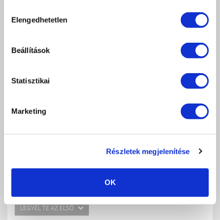
Hozzájárulás
db
Elengedhetetlen
KOSÁRBA
kiválasztása
KEDVENCEKHEZ AD
Beállítások
RÉSZLETEK
Statisztikai
ÉRTÉKELÉS,
VÉLEMÉNYEZÉS
Marketing
Értékeles (0 szavazat alapján)
Részletek megjelenítése
0 / 5
Még nincs értékelve.
OK
LEGYÉL TE AZ ELSŐ