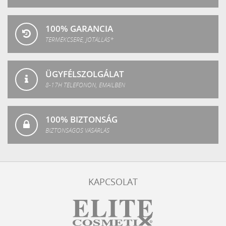
100% GARANCIA
TERMÉKCSERE, JÓTÁLLÁS*
ÜGYFÉLSZOLGÁLAT
8-17H TELEFONON, EMAILBEN
100% BIZTONSÁG
BIZTONSÁGOS VÁSÁRLÁS
KAPCSOLAT