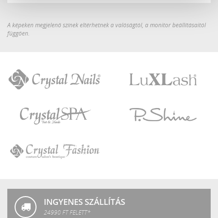
A képeken megjelenő színek eltérhetnek a valóságtól, a monitor beállításaitól
függően.
Crystal
LuXLash
Nails
Crystal
P.Shine
SPA
Crystal
Fashion
INGYENES SZÁLLÍTÁS
24990 FT FELETT*