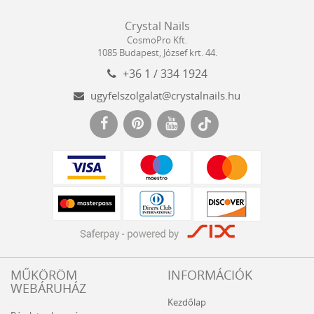
Crystal
CosmoPro
Crystal Nails
Nails
Kft.
CosmoPro Kft.
Hungary
1085
Budapest
,
József krt. 44.
+36 1 / 334 1924
ugyfelszolgalat@crystalnails.hu
www.crystalnails.hu
MŰKÖRÖM
INFORMÁCIÓK
WEBÁRUHÁZ
Kezdőlap