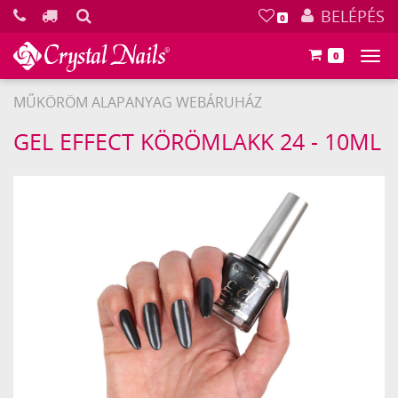
KERESÉS
BELÉPÉS
0
0
Főm
MŰKÖRÖM ALAPANYAG WEBÁRUHÁZ
Crystal
GEL EFFECT KÖRÖMLAKK 24 - 10ML
Nails