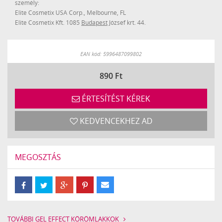
személy:
Elite Cosmetix USA Corp., Melbourne, FL
Elite Cosmetix Kft. 1085
Budapest
József krt. 44.
EAN kód: 5996487099802
890
Ft
ÉRTESÍTÉST KÉREK
KEDVENCEKHEZ AD
MEGOSZTÁS
TOVÁBBI GEL EFFECT KÖRÖMLAKKOK