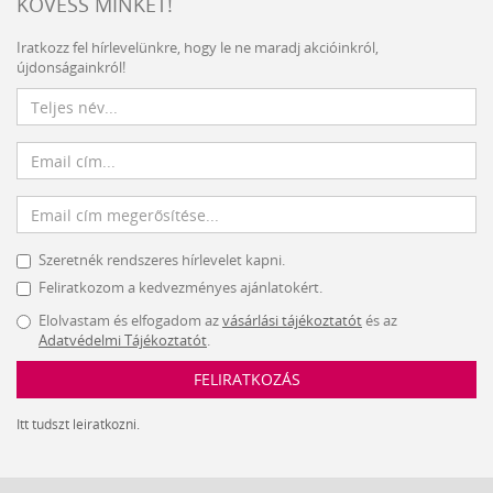
KÖVESS MINKET!
Iratkozz fel hírlevelünkre, hogy le ne maradj akcióinkról,
újdonságainkról!
Szeretnék rendszeres hírlevelet kapni.
Feliratkozom a kedvezményes ajánlatokért.
Elolvastam és elfogadom az
vásárlási tájékoztatót
és az
Adatvédelmi Tájékoztatót
.
FELIRATKOZÁS
Itt tudszt leiratkozni.