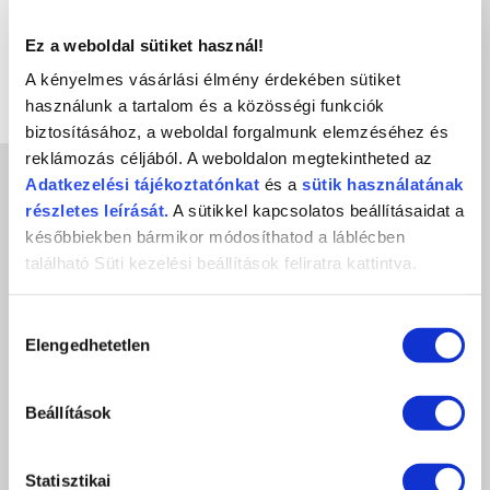
1 990 Ft
Ez a weboldal sütiket használ!
ÉRTESÍTÉST KÉREK
A kényelmes vásárlási élmény érdekében sütiket
használunk a tartalom és a közösségi funkciók
KEDVENCEKHEZ AD
biztosításához, a weboldal forgalmunk elemzéséhez és
reklámozás céljából. A weboldalon megtekintheted az
NÉPSZERŰ
Adatkezelési
tájékoztatónkat
és a
sütik használatának
TERMÉKEK
részletes leírását.
A sütikkel kapcsolatos beállításaidat a
későbbiekben bármikor módosíthatod a láblécben
található Süti kezelési beállítások feliratra kattintva.
Hozzájárulás
Elengedhetetlen
kiválasztása
Beállítások
Statisztikai