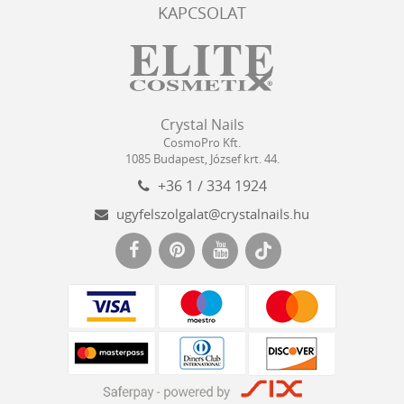
KAPCSOLAT
Crystal
CosmoPro
Crystal Nails
Nails
Kft.
CosmoPro Kft.
Hungary
1085
Budapest
,
József krt. 44.
+36 1 / 334 1924
ugyfelszolgalat@crystalnails.hu
www.crystalnails.hu