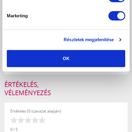
Marketing
GEL EFFECT KÖRÖMLAKK 18 - 10ML
890 Ft
Részletek megjelenítése
db
KOSÁRBA
KEDVENCEKHEZ AD
OK
RÉSZLETEK
ÉRTÉKELÉS,
VÉLEMÉNYEZÉS
Értékeles (0 szavazat alapján)
0 / 5