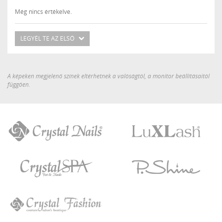
Még nincs értékelve.
LEGYÉL TE AZ ELSŐ
A képeken megjelenő színek eltérhetnek a valóságtól, a monitor beállításaitól
függően.
Crystal
LuXLash
Nails
Crystal
P.Shine
SPA