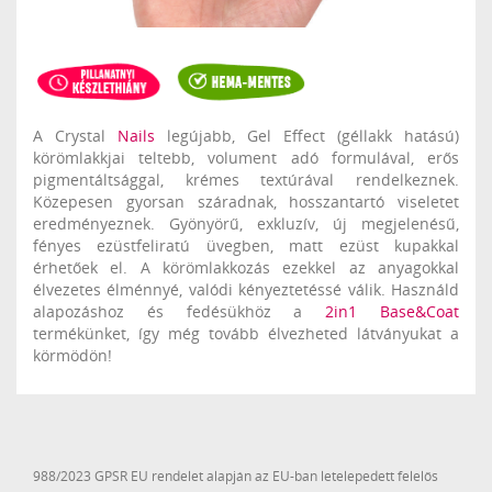
A Crystal
Nails
legújabb, Gel Effect (géllakk hatású)
körömlakkjai teltebb, volument adó formulával, erős
pigmentáltsággal, krémes textúrával rendelkeznek.
Közepesen gyorsan száradnak, hosszantartó viseletet
eredményeznek. Gyönyörű, exkluzív, új megjelenésű,
fényes ezüstfeliratú üvegben, matt ezüst kupakkal
érhetőek el. A körömlakkozás ezekkel az anyagokkal
élvezetes élménnyé, valódi kényeztetéssé válik. Használd
alapozáshoz és fedésükhöz a
2in1 Base&Coat
termékünket, így még tovább élvezheted látványukat a
körmödön!
988/2023 GPSR EU rendelet alapján az EU-ban letelepedett felelős