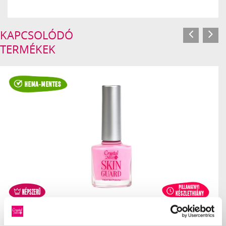
KAPCSOLÓDÓ
TERMÉKEK
CRYSTAL NAILS SKIN GUARD LIQUID SKIN PROTECTOR - 8ML
Bőrvédő folyadék