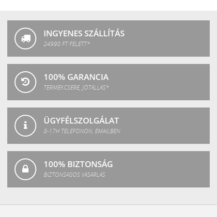
Crystal
Fashion
INGYENES SZÁLLÍTÁS
24990 FT FELETT*
100% GARANCIA
TERMÉKCSERE, JÓTÁLLÁS*
ÜGYFÉLSZOLGÁLAT
8-17H TELEFONON, EMAILBEN
100% BIZTONSÁG
BIZTONSÁGOS VÁSÁRLÁS