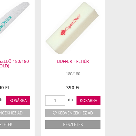
SZELŐ 180/180
BUFFER - FEHÉR
XTREME 
ZÖLD)
180/180
90 Ft
390 Ft
587
b
db
KOSÁRBA
KOSÁRBA
NCEKHEZ AD
KEDVENCEKHEZ AD
KED
ZLETEK
RÉSZLETEK
R