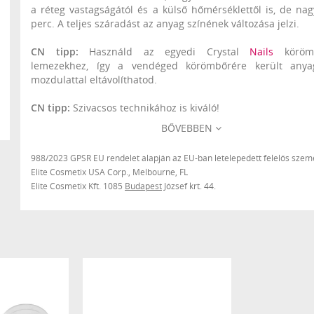
a réteg vastagságától és a külső hőmérséklettől is, de nag
perc. A teljes száradást az anyag színének változása jelzi.
CN tipp:
Használd az egyedi Crystal
Nails
köröm
lemezekhez, így a vendéged körömbőrére került anya
mozdulattal eltávolíthatod.
CN tipp:
Szivacsos technikához is kiváló!
BŐVEBBEN
988/2023 GPSR EU rendelet alapján az EU-ban letelepedett felelős szemé
Elite Cosmetix USA Corp., Melbourne, FL
Elite Cosmetix Kft. 1085
Budapest
József krt. 44.