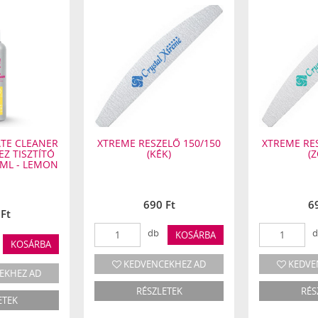
ATE CLEANER
XTREME RESZELŐ 150/150
XTREME RE
Z TISZTÍTÓ
(KÉK)
(
0ML - LEMON
690 Ft
6
Ft
db
d
KOSÁRBA
KOSÁRBA
KEDVENCEKHEZ AD
KEDVE
EKHEZ AD
RÉSZLETEK
RÉS
ETEK