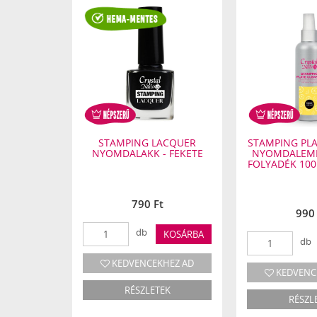
- CLEAR
STAMPING LACQUER
STAMPING PL
NYOMDALAKK - FEKETE
NYOMDALEME
FOLYADÉK 10
l
t
790 Ft
990 
db
KOSÁRBA
KOSÁRBA
db
HEZ AD
KEDVENCEKHEZ AD
KEDVENC
EK
RÉSZLETEK
RÉSZL