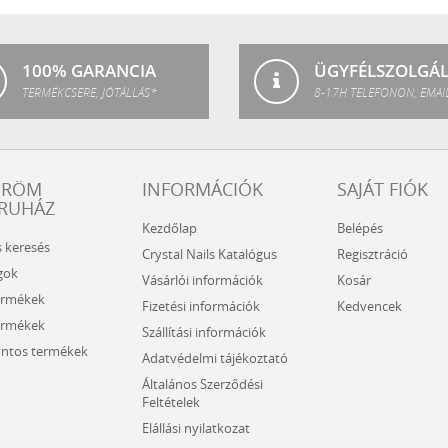
SPA
100% GARANCIA
ÜGYFÉLSZOLGÁ
TERMÉKCSERE, JÓTÁLLÁS*
8-17H TELEFONON, EMAI
ÖRÖM
INFORMÁCIÓK
SAJÁT FIÓK
RUHÁZ
Kezdőlap
Belépés
s keresés
Crystal Nails Katalógus
Regisztráció
gok
Vásárlói információk
Kosár
ermékek
Fizetési információk
Kedvencek
ermékek
Szállítási információk
ntos termékek
Adatvédelmi tájékoztató
Általános Szerződési
Feltételek
Elállási nyilatkozat