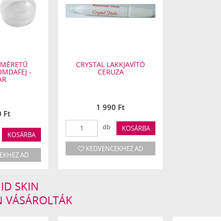
 MÉRETŰ
CRYSTAL LAKKJAVÍTÓ
MDAFEJ -
CERUZA
AR
1 990 Ft
 Ft
db
KOSÁRBA
KOSÁRBA
KEDVENCEKHEZ AD
EKHEZ AD
ID SKIN
N VÁSÁROLTÁK