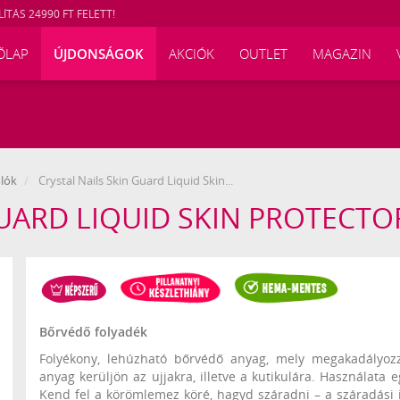
ÍTÁS 24990 FT FELETT!
ŐLAP
ÚJDONSÁGOK
AKCIÓK
OUTLET
MAGAZIN
lók
Crystal Nails Skin Guard Liquid Skin...
GUARD LIQUID SKIN PROTECTO
Bőrvédő folyadék
Folyékony, lehúzható bőrvédő anyag, mely megakadályoz
anyag kerüljön az ujjakra, illetve a kutikulára. Használata 
Kend fel a körömlemez köré, hagyd száradni – a száradási 