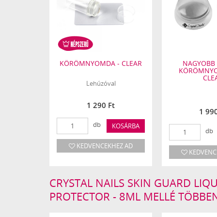
KÖRÖMNYOMDA - CLEAR
NAGYOBB
KÖRÖMNYO
CLE
Lehúzóval
1 290 Ft
1 990
db
KOSÁRBA
db
KEDVENCEKHEZ AD
KEDVENC
CRYSTAL NAILS SKIN GUARD LIQU
PROTECTOR - 8ML MELLÉ TÖBBE