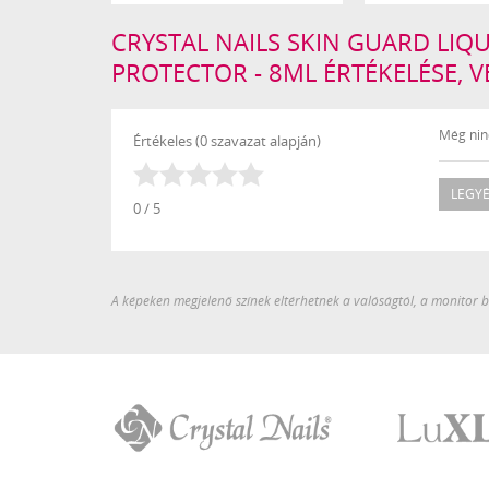
CRYSTAL NAILS SKIN GUARD LIQU
PROTECTOR - 8ML ÉRTÉKELÉSE, 
Még ninc
Értékeles (0 szavazat alapján)
LEGYÉ
0 / 5
A képeken megjelenő színek eltérhetnek a valóságtól, a monitor be
Crystal
LuXLash