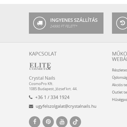
Nails
INGYENES SZÁLLÍTÁS
24990 FT FELETT*
KAPCSOLAT
MŰK
WEBÁ
Részlete
Crystal
CosmoPro
Újdonsá
Crystal Nails
Nails
Kft.
CosmoPro Kft.
Akciós t
Hungary
1085
Budapest
,
József krt. 44.
Outlet t
+36 1 / 334 1924
Hűségpo
ugyfelszolgalat@crystalnails.hu
www.crystalnails.hu