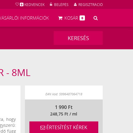
KEDVENCEK
BELÉPÉS
REGISZTRÁCIÓ
0
KERESÉS
VÁSÁRLÓI INFORMÁCIÓK
KOSÁR
0
KERESÉS
R - 8ML
7960
EAN kód: 5996487064718
1 990
Ft
248,75 Ft / ml
za, hogy
egyszerű:
ÉRTESÍTÉST KÉREK
idő függ