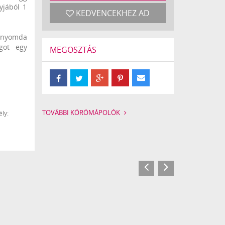
yjából 1
KEDVENCEKHEZ AD
nyomda
got egy
MEGOSZTÁS
TOVÁBBI KÖRÖMÁPOLÓK
ly: