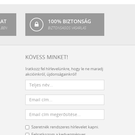
Fashion
LAT
100% BIZTONSÁG
LBEN
BIZTONSÁGOS VÁSÁRLÁS
KÖVESS MINKET!
Iratkozz fel hírlevelünkre, hogy le ne maradj
akcióinkról, újdonságainkról!
Szeretnék rendszeres hírlevelet kapni.
Feliratkozom a kedvezményes