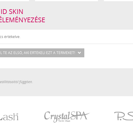
ID SKIN
VÉLEMÉNYEZÉSE
s értékelve.
L TE AZ ELSŐ
, AKI ÉRTÉKELI EZT A TERMÉKET!
állításaitól függően.
Crystal
P.Shine