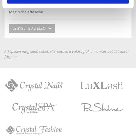
0 / 5
Még nincs értékelve.
LEGYÉL TE AZ ELSŐ
A képeken megjelenő színek eltérhetnek a valóságtól, a monitor beállításaitól
függően.
Crystal
LuXLash
Nails
Crystal
P.Shine
SPA