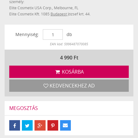
személy:
Elite Cosmetix USA Corp., Melbourne, FL
Elite Cosmetix Kft. 1085
Budapest
József krt. 44.
Mennyiség:
db
Készleten
EAN kód: 5996487070085
4 990
Ft
KOSÁRBA
KEDVENCEKHEZ AD
MEGOSZTÁS