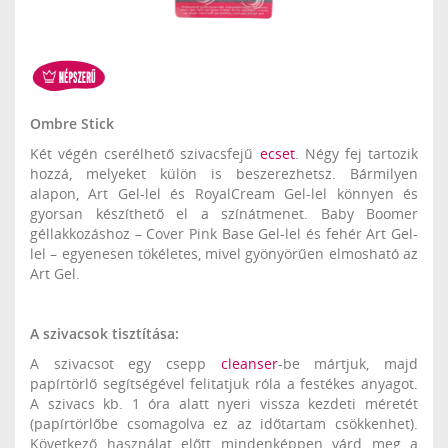
Ombre Stick
Két végén cserélhető szivacsfejű
ecset
. Négy fej tartozik
hozzá, melyeket külön is beszerezhetsz. Bármilyen
alapon, Art Gel-lel és RoyalCream Gel-lel könnyen és
gyorsan készíthető el a színátmenet. Baby Boomer
géllakkozáshoz – Cover Pink Base Gel-lel és fehér Art Gel-
lel – egyenesen tökéletes, mivel gyönyörűen elmosható az
Art Gel.
A szivacsok tisztítása:
A szivacsot egy csepp
cleanser
-be mártjuk, majd
papírtörlő segítségével felitatjuk róla a festékes anyagot.
A szivacs kb. 1 óra alatt nyeri vissza kezdeti méretét
(papírtörlőbe csomagolva ez az időtartam csökkenhet).
Következő használat előtt mindenképpen várd meg a