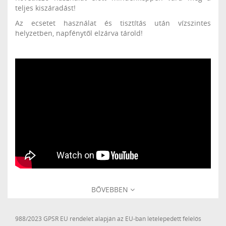
teljes kiszáradást!
Az ecsetet használat és tisztítás után vízszintes
helyzetben, napfénytől elzárva tárold!
BŐVEBBEN
988/2023 GPSR EU rendelet alapján az EU-ban letelepedett felelős