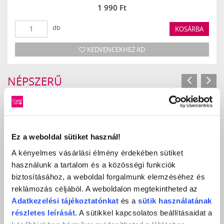
1 990 Ft
db
KOSÁRBA
KEDVENCEKHEZ AD
NÉPSZERŰ
TERMÉKEK
Ez a weboldal sütiket használ!
A kényelmes vásárlási élmény érdekében sütiket
használunk a tartalom és a közösségi funkciók
biztosításához, a weboldal forgalmunk elemzéséhez és
reklámozás céljából. A weboldalon megtekintheted az
Adatkezelési
tájékoztatónkat
és a
sütik használatának
részletes leírását.
A sütikkel kapcsolatos beállításaidat a