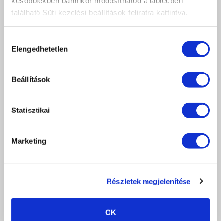
későbbiekben bármikor módosíthatod a láblécben
található Süti kezelési beállítások feliratra kattintva.
0 SHORT DÍSZÍTŐECSET - VÉKONY VONALAKHOZ
Hozzájárulás
2 990 Ft
Elengedhetetlen
kiválasztása
db
KOSÁRBA
Beállítások
KEDVENCEKHEZ AD
RÉSZLETEK
Statisztikai
Marketing
ÉRTÉKELÉS,
VÉLEMÉNYEZÉS
Részletek megjelenítése
Értékeles (0 szavazat alapján)
OK