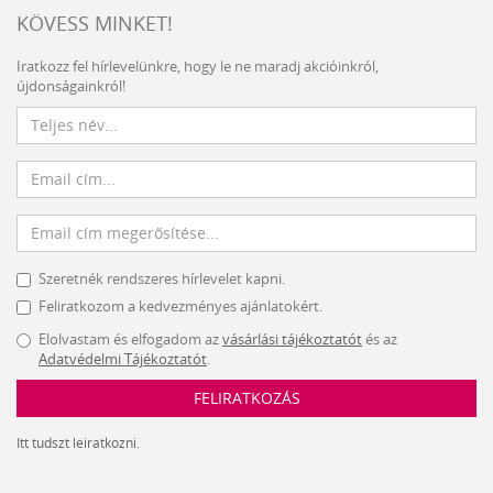
KÖVESS MINKET!
Iratkozz fel hírlevelünkre, hogy le ne maradj akcióinkról,
újdonságainkról!
Szeretnék rendszeres hírlevelet kapni.
Feliratkozom a kedvezményes ajánlatokért.
Elolvastam és elfogadom az
vásárlási tájékoztatót
és az
Adatvédelmi Tájékoztatót
.
FELIRATKOZÁS
Itt tudszt leiratkozni.