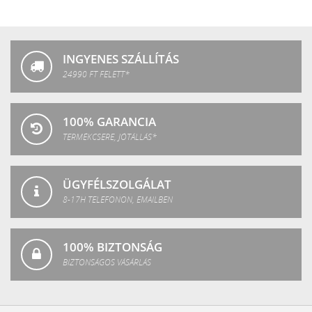
Crystal
Fashion
INGYENES SZÁLLÍTÁS
24990 FT FELETT*
100% GARANCIA
TERMÉKCSERE, JÓTÁLLÁS*
ÜGYFÉLSZOLGÁLAT
8-17H TELEFONON, EMAILBEN
100% BIZTONSÁG
BIZTONSÁGOS VÁSÁRLÁS