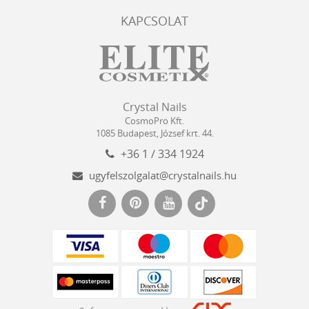
KAPCSOLAT
Crystal
CosmoPro
Crystal Nails
Nails
Kft.
CosmoPro Kft.
Hungary
1085
Budapest
,
József krt. 44.
+36 1 / 334 1924
ugyfelszolgalat@crystalnails.hu
www.crystalnails.hu