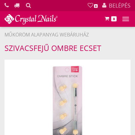
KERESÉS
BELÉPÉS
0
0
Főm
MŰKÖRÖM ALAPANYAG WEBÁRUHÁZ
Crystal
SZIVACSFEJŰ OMBRE ECSET
Nails