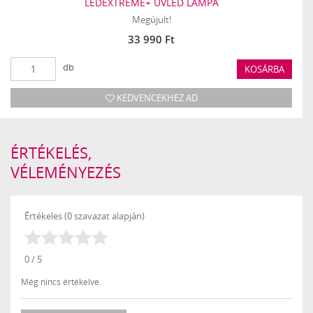
LEDEXTREME+ UVLED LÁMPA
Megújult!
33 990 Ft
db
KOSÁRBA
KEDVENCEKHEZ AD
ÉRTÉKELÉS,
VÉLEMÉNYEZÉS
Értékeles (0 szavazat alapján)
0 / 5
Még nincs értékelve.