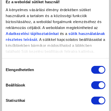
Ez a weboldal sütiket használ!
A kényelmes vásárlási élmény érdekében sütiket
használunk a tartalom és a közösségi funkciók
biztosításához, a weboldal forgalmunk elemzéséhez és
reklámozás céljából. A weboldalon megtekintheted az
Adatkezelési
tájékoztatónkat
és a
sütik használatának
részletes leírását.
A sütikkel kapcsolatos beállításaidat a
későbbiekben bármikor módosíthatod a láblécben
található Süti kezelési beállítások feliratra kattintva.
Hozzájárulás
Elengedhetetlen
kiválasztása
Beállítások
Statisztikai