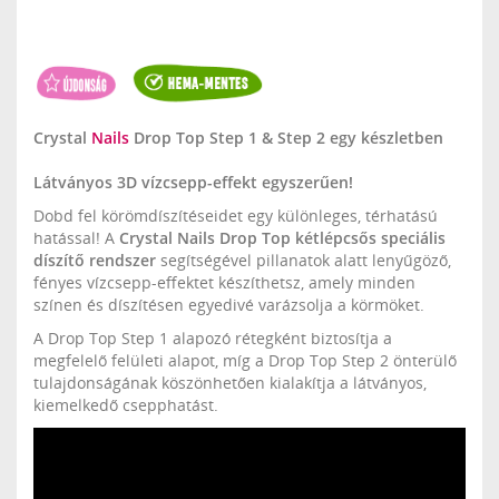
Crystal
Nails
Drop Top Step 1 & Step 2 egy készletben
Látványos 3D vízcsepp-effekt egyszerűen!
Dobd fel körömdíszítéseidet egy különleges, térhatású
hatással! A
Crystal Nails Drop Top kétlépcsős speciális
díszítő rendszer
segítségével pillanatok alatt lenyűgöző,
fényes vízcsepp-effektet készíthetsz, amely minden
színen és díszítésen egyedivé varázsolja a körmöket.
A Drop Top Step 1 alapozó rétegként biztosítja a
megfelelő felületi alapot, míg a Drop Top Step 2 önterülő
tulajdonságának köszönhetően kialakítja a látványos,
kiemelkedő csepphatást.