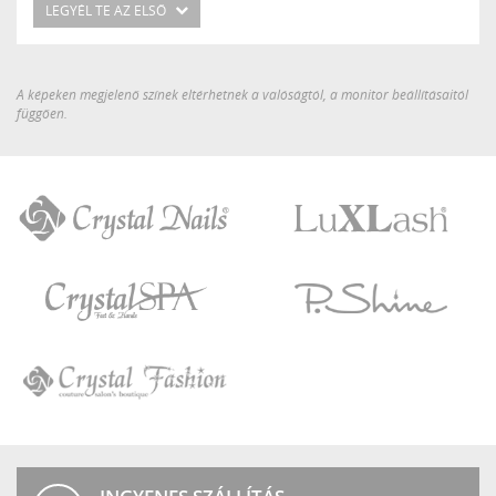
LEGYÉL TE AZ ELSŐ
A képeken megjelenő színek eltérhetnek a valóságtól, a monitor beállításaitól
függően.
Crystal
LuXLash
Nails
Crystal
P.Shine
SPA
Crystal
Fashion