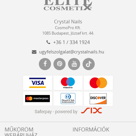
Crystal
CosmoPro
Crystal Nails
Nails
Kft.
CosmoPro Kft.
Hungary
1085
Budapest
,
József krt. 44.
+36 1 / 334 1924
ugyfelszolgalat@crystalnails.hu
www.crystalnails.hu
MŰKÖRÖM
INFORMÁCIÓK
WEBÁRUHÁZ