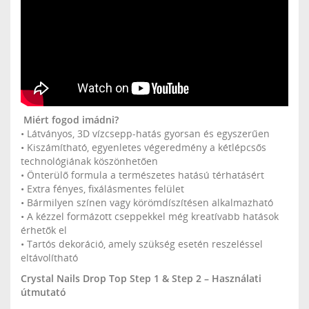
Miért fogod imádni?
• Látványos, 3D vízcsepp-hatás gyorsan és egyszerűen
• Kiszámítható, egyenletes végeredmény a kétlépcsős
technológiának köszönhetően
• Önterülő formula a természetes hatású térhatásért
• Extra fényes, fixálásmentes felület
• Bármilyen színen vagy körömdíszítésen alkalmazható
• A kézzel formázott cseppekkel még kreatívabb hatások
érhetők el
• Tartós dekoráció, amely szükség esetén reszeléssel
eltávolítható
Crystal Nails Drop Top Step 1 & Step 2 – Használati
útmutató