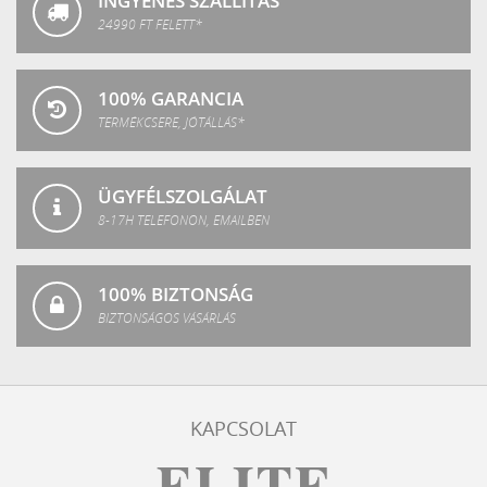
INGYENES SZÁLLÍTÁS
24990 FT FELETT*
100% GARANCIA
TERMÉKCSERE, JÓTÁLLÁS*
ÜGYFÉLSZOLGÁLAT
8-17H TELEFONON, EMAILBEN
100% BIZTONSÁG
BIZTONSÁGOS VÁSÁRLÁS
KAPCSOLAT