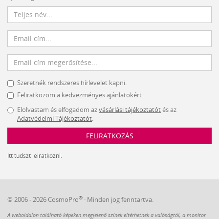
Szeretnék rendszeres hírlevelet kapni.
Feliratkozom a kedvezményes ajánlatokért.
Elolvastam és elfogadom az
vásárlási tájékoztatót
és az
Adatvédelmi Tájékoztatót
.
FELIRATKOZÁS
Itt tudszt leiratkozni.
®
© 2006 - 2026 CosmoPro
· Minden jog fenntartva.
A weboldalon található képeken megjelenő színek eltérhetnek a valóságtól, a monitor