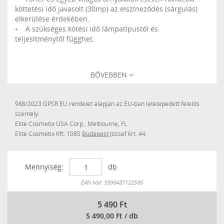
köttetési idő javasolt (30mp) az elszíneződés (sárgulás)
elkerülése érdekében.
• A szükséges kötési idő lámpatípustól és
teljesítménytől függhet.
BŐVEBBEN
988/2023 GPSR EU rendelet alapján az EU-ban letelepedett felelős
személy:
Elite Cosmetix USA Corp., Melbourne, FL
Elite Cosmetix Kft. 1085
Budapest
József krt. 44.
Mennyiség:
db
Készleten
EAN kód: 5996487122586
5 490
Ft
5 490,00 Ft / db