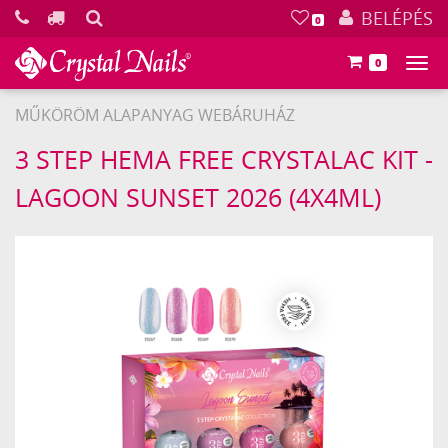
KERESÉS
BELÉPÉS
0
0
Főm
MŰKÖRÖM ALAPANYAG WEBÁRUHÁZ
Crystal
3 STEP HEMA FREE CRYSTALAC KIT -
Nails
LAGOON SUNSET 2026 (4X4ML)