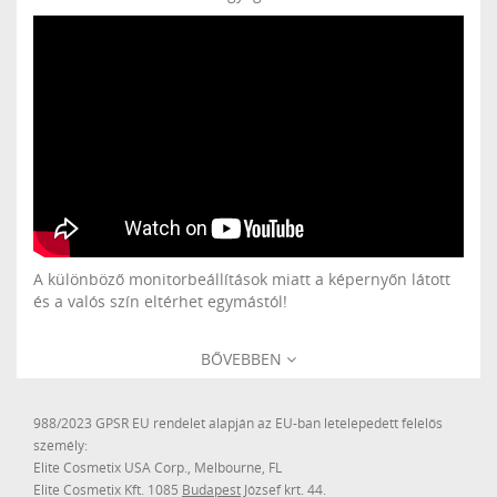
A különböző monitorbeállítások miatt a képernyőn látott
és a valós szín eltérhet egymástól!
BŐVEBBEN
988/2023 GPSR EU rendelet alapján az EU-ban letelepedett felelős
személy:
Elite Cosmetix USA Corp., Melbourne, FL
Elite Cosmetix Kft. 1085
Budapest
József krt. 44.