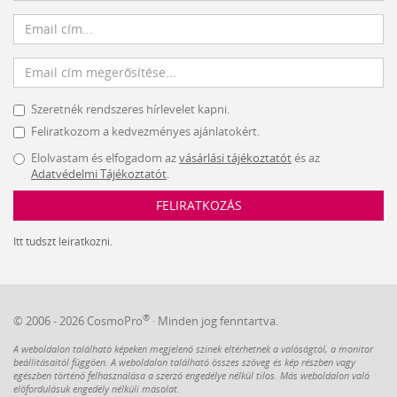
Szeretnék rendszeres hírlevelet kapni.
Feliratkozom a kedvezményes ajánlatokért.
Elolvastam és elfogadom az
vásárlási tájékoztatót
és az
Adatvédelmi Tájékoztatót
.
FELIRATKOZÁS
Itt tudszt leiratkozni.
®
© 2006 - 2026 CosmoPro
· Minden jog fenntartva.
A weboldalon található képeken megjelenő színek eltérhetnek a valóságtól, a monitor
beállításaitól függően. A weboldalon található összes szöveg és kép részben vagy
egészben történő felhasználása a szerző engedélye nélkül tilos. Más weboldalon való
előfordulásuk engedély nélküli másolat.