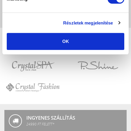
A képeken megjelenő színek eltérhetnek a valóságtól, a monitor beállításaitól
függően.
Részletek megjelenítése
OK
Crystal
LuXLash
Nails
Crystal
P.Shine
SPA
Crystal
Fashion
INGYENES SZÁLLÍTÁS
24990 FT FELETT*