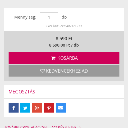
Mennyiség:
db
Készleten
EAN kód: 5996487121213
8 590
Ft
8 590,00 Ft / db
KOSÁRBA
KEDVENCEKHEZ AD
MEGOSZTÁS
TOVÁBBI CRYSTALAC (GEL-LAC) KÉSZLETEK