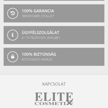
100% GARANCIA
TERMÉKCSERE, JÓTÁLLÁS*
ÜGYFÉLSZOLGÁLAT
8-17H TELEFONON, EMAILBEN
100% BIZTONSÁG
BIZTONSÁGOS VÁSÁRLÁS
KAPCSOLAT