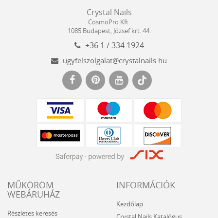
Crystal
CosmoPro
Crystal Nails
Nails
Kft.
CosmoPro Kft.
Hungary
1085
Budapest
,
József krt. 44.
+36 1 / 334 1924
ugyfelszolgalat@crystalnails.hu
www.crystalnails.hu
MŰKÖRÖM
INFORMÁCIÓK
WEBÁRUHÁZ
Kezdőlap
Részletes keresés
Crystal Nails Katalógus