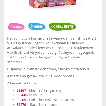
Hagyd, hogy a körmeid is felvegyék a nyár ritmusát a 3
STEP CrystaLac Lagoon kollekcióval!
A csillámos
árnyalatok minden fényben életre kelnek, napfényben
vibrálnak, esti fényekben pedig látványosan ragyognak.
Tökéletes választás, ha igazán ütős, nyári hatást
szeretnél.
Display-jé alakítható dobozban, csillogó részletekkel.
A készlet megvásárlásával 10%-ot spórolsz.
A készlet tartalma:
3S267
- Marina / Tengerfény
3S268
- Sellő lila
3S269
- Pink Glo / Pink csillámvarázs
3S270
- Barackos ragyogás