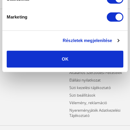
MŰKÖRÖM
INFORMÁCIÓK
Marketing
WEBÁRUHÁZ
Kezdőlap
Részletes keresés
Crystal Nails Katalógus
Újdonságok
Részletek megjelenítése
Vásárlói információk
Akciós termékek
Fizetési információk
Outlet termékek
Szállítási információk
OK
Hűségpontos termékek
Adatvédelmi tájékoztató
Általános Szerződési Feltételek
Elállási nyilatkozat
Süti kezelési tájékoztató
Süti beállítások
Vélemény, reklamáció
Nyereményjáték Adatkezelési
Tájékoztató