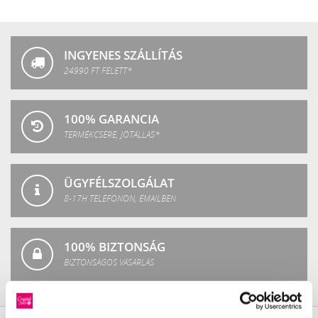
Crystal
Fashion
INGYENES SZÁLLÍTÁS
24990 FT FELETT*
100% GARANCIA
TERMÉKCSERE, JÓTÁLLÁS*
ÜGYFÉLSZOLGÁLAT
8-17H TELEFONON, EMAILBEN
100% BIZTONSÁG
BIZTONSÁGOS VÁSÁRLÁS