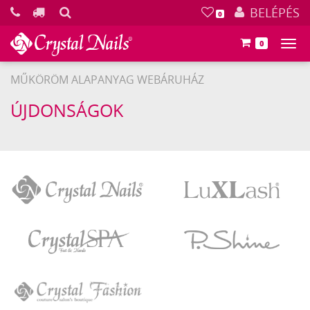
KERESÉS
BELÉPÉS
0
0
Főm
MŰKÖRÖM ALAPANYAG WEBÁRUHÁZ
ÚJDONSÁGOK
Crystal
LuXLash
Nails
Crystal
P.Shine
SPA