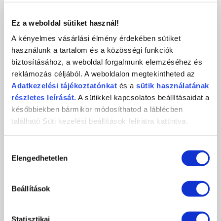
KAPCSOLAT
Ez a weboldal sütiket használ!
A kényelmes vásárlási élmény érdekében sütiket
használunk a tartalom és a közösségi funkciók
biztosításához, a weboldal forgalmunk elemzéséhez és
Crystal
CosmoPro
Crystal Nails
reklámozás céljából. A weboldalon megtekintheted az
Nails
Kft.
CosmoPro Kft.
Adatkezelési
tájékoztatónkat
és a
sütik használatának
Hungary
1085
Budapest
,
József krt. 44.
részletes leírását.
A sütikkel kapcsolatos beállításaidat a
+36 1 / 334 1924
későbbiekben bármikor módosíthatod a láblécben
ugyfelszolgalat@crystalnails.hu
található Süti kezelési beállítások feliratra kattintva.
www.crystalnails.hu
Hozzájárulás
Elengedhetetlen
kiválasztása
Beállítások
Statisztikai