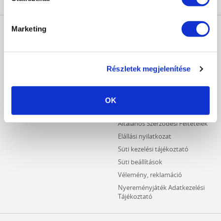
MŰKÖRÖM
INFORMÁCIÓK
Marketing
WEBÁRUHÁZ
Kezdőlap
Részletes keresés
Crystal Nails Katalógus
Újdonságok
Részletek megjelenítése
Vásárlói információk
Akciós termékek
Fizetési információk
Outlet termékek
Szállítási információk
OK
Hűségpontos termékek
Adatvédelmi tájékoztató
Általános Szerződési Feltételek
Elállási nyilatkozat
Süti kezelési tájékoztató
Süti beállítások
Vélemény, reklamáció
Nyereményjáték Adatkezelési
Tájékoztató