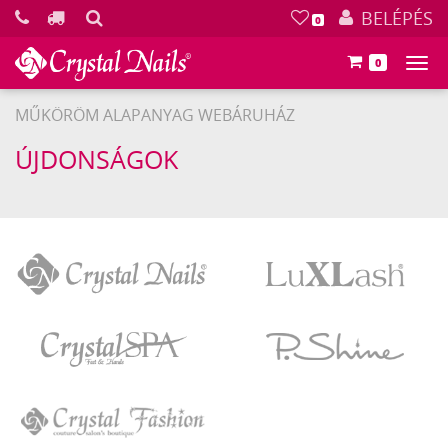
KERESÉS
BELÉPÉS
0
0
Főm
MŰKÖRÖM ALAPANYAG WEBÁRUHÁZ
ÚJDONSÁGOK
Crystal
LuXLash
Nails
Crystal
P.Shine
SPA