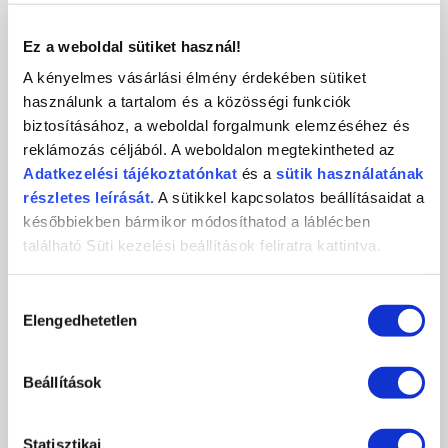
KAPCSOLAT
Ez a weboldal sütiket használ!
A kényelmes vásárlási élmény érdekében sütiket
használunk a tartalom és a közösségi funkciók
biztosításához, a weboldal forgalmunk elemzéséhez és
Crystal
CosmoPro
Crystal Nails
reklámozás céljából. A weboldalon megtekintheted az
Nails
Kft.
CosmoPro Kft.
Adatkezelési
tájékoztatónkat
és a
sütik használatának
Hungary
1085
Budapest
,
József krt. 44.
részletes leírását.
A sütikkel kapcsolatos beállításaidat a
+36 1 / 334 1924
későbbiekben bármikor módosíthatod a láblécben
ugyfelszolgalat@crystalnails.hu
található Süti kezelési beállítások feliratra kattintva.
www.crystalnails.hu
Hozzájárulás
Elengedhetetlen
kiválasztása
Beállítások
Statisztikai