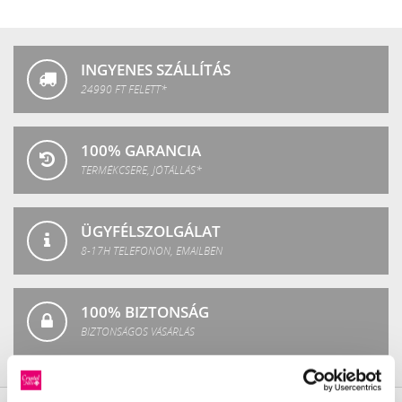
Crystal
Fashion
INGYENES SZÁLLÍTÁS
24990 FT FELETT*
100% GARANCIA
TERMÉKCSERE, JÓTÁLLÁS*
ÜGYFÉLSZOLGÁLAT
8-17H TELEFONON, EMAILBEN
100% BIZTONSÁG
BIZTONSÁGOS VÁSÁRLÁS