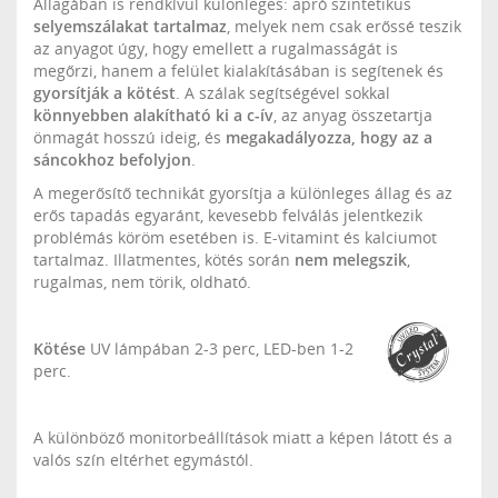
Állagában is rendkívül különleges: apró szintetikus
selyemszálakat tartalmaz
, melyek nem csak erőssé teszik
az anyagot úgy, hogy emellett a rugalmasságát is
megőrzi, hanem a felület kialakításában is segítenek és
gyorsítják a kötést
. A szálak segítségével sokkal
könnyebben alakítható ki a c-ív
, az anyag összetartja
önmagát hosszú ideig, és
megakadályozza, hogy az a
sáncokhoz befolyjon
.
A megerősítő technikát gyorsítja a különleges állag és az
erős tapadás egyaránt, kevesebb felválás jelentkezik
problémás köröm esetében is. E-vitamint és kalciumot
tartalmaz. Illatmentes, kötés során
nem melegszik
,
rugalmas, nem törik, oldható.
Kötése
UV lámpában 2-3 perc, LED-ben 1-2
perc.
A különböző monitorbeállítások miatt a képen látott és a
valós szín eltérhet egymástól.