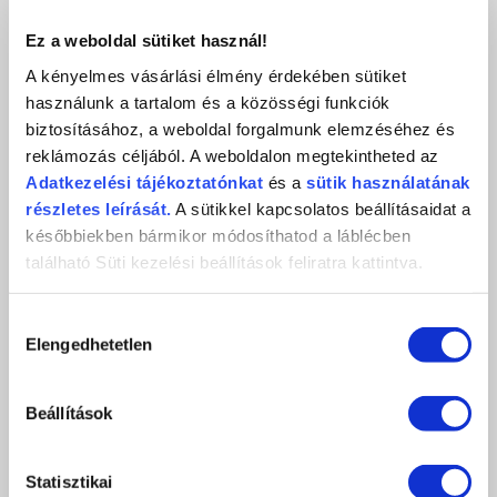
Ez a weboldal sütiket használ!
A kényelmes vásárlási élmény érdekében sütiket
SENS CUTICLE SERUM 30ML
használunk a tartalom és a közösségi funkciók
Kutikula szérum - Gazdaságos nagy kiszerelés
biztosításához, a weboldal forgalmunk elemzéséhez és
7 290 Ft
reklámozás céljából. A weboldalon megtekintheted az
Adatkezelési
tájékoztatónkat
és a
sütik használatának
db
KOSÁRBA
részletes leírását.
A sütikkel kapcsolatos beállításaidat a
későbbiekben bármikor módosíthatod a láblécben
KEDVENCEKHEZ AD
található Süti kezelési beállítások feliratra kattintva.
ÉRTÉKELÉS,
Hozzájárulás
VÉLEMÉNYEZÉS
Elengedhetetlen
kiválasztása
Értékeles (0 szavazat alapján)
Beállítások
0 / 5
Statisztikai