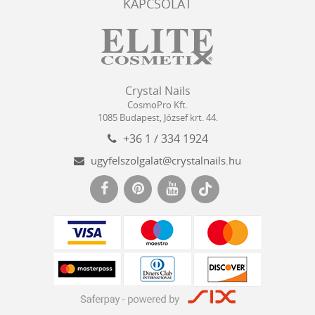
KAPCSOLAT
Crystal
CosmoPro
Crystal Nails
Nails
Kft.
CosmoPro Kft.
Hungary
1085
Budapest
,
József krt. 44.
+36 1 / 334 1924
ugyfelszolgalat@crystalnails.hu
www.crystalnails.hu