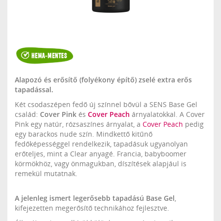
Alapozó és erősítő (folyékony építő) zselé extra erős
tapadással.
Két csodaszépen fedő új színnel bővül a SENS Base Gel
család:
Cover Pink
és
Cover Peach
árnyalatokkal. A Cover
Pink egy natúr, rózsaszínes árnyalat, a
Cover Peach
pedig
egy barackos nude szín. Mindkettő kitűnő
fedőképességgel rendelkezik, tapadásuk ugyanolyan
erőteljes, mint a Clear anyagé. Francia, babyboomer
körmökhöz, vagy önmagukban, díszítések alapjául is
remekül mutatnak.
A jelenleg ismert legerősebb tapadású Base Gel
,
kifejezetten megerősítő technikához fejlesztve.