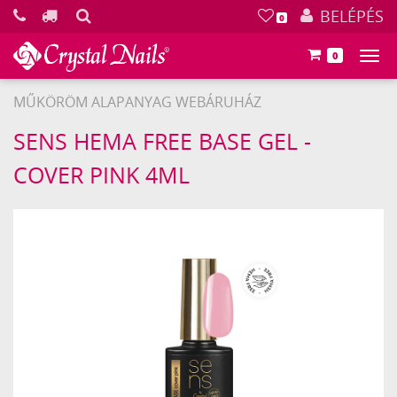
KERESÉS
BELÉPÉS
0
0
Főm
MŰKÖRÖM ALAPANYAG WEBÁRUHÁZ
Crystal
SENS HEMA FREE BASE GEL -
Nails
COVER PINK 4ML