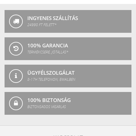
Fashion
INGYENES SZÁLLÍTÁS
24990 FT FELETT*
100% GARANCIA
TERMÉKCSERE, JÓTÁLLÁS*
ÜGYFÉLSZOLGÁLAT
8-17H TELEFONON, EMAILBEN
100% BIZTONSÁG
BIZTONSÁGOS VÁSÁRLÁS