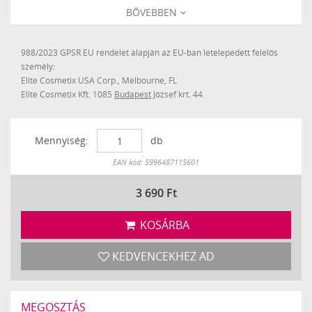
BŐVEBBEN
988/2023 GPSR EU rendelet alapján az EU-ban letelepedett felelős
személy:
Elite Cosmetix USA Corp., Melbourne, FL
Elite Cosmetix Kft. 1085
Budapest
József krt. 44.
Mennyiség:
db
Készleten
EAN kód: 5996487115601
3 690
Ft
KOSÁRBA
KEDVENCEKHEZ AD
MEGOSZTÁS