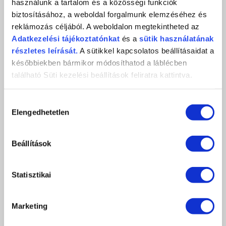
használunk a tartalom és a közösségi funkciók
biztosításához, a weboldal forgalmunk elemzéséhez és
reklámozás céljából. A weboldalon megtekintheted az
Adatkezelési
tájékoztatónkat
és a
sütik használatának
ÉRTÉKELÉS,
részletes leírását.
A sütikkel kapcsolatos beállításaidat a
VÉLEMÉNYEZÉS
későbbiekben bármikor módosíthatod a láblécben
található Süti kezelési beállítások feliratra kattintva.
Értékeles (0 szavazat alapján)
Hozzájárulás
Elengedhetetlen
kiválasztása
0 / 5
Beállítások
Még nincs értékelve.
LEGYÉL TE AZ ELSŐ
Statisztikai
Marketing
A képeken megjelenő színek eltérhetnek a valóságtól, a monitor beállításaitól
függően.