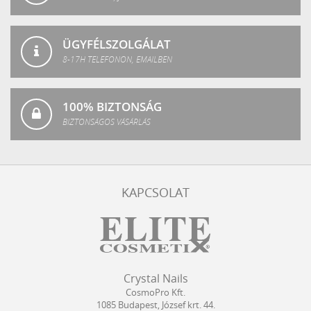
ÜGYFÉLSZOLGÁLAT
8-17H TELEFONON, EMAILBEN
100% BIZTONSÁG
BIZTONSÁGOS VÁSÁRLÁS
KAPCSOLAT
Crystal
CosmoPro
Crystal Nails
Nails
Kft.
CosmoPro Kft.
Hungary
1085
Budapest
,
József krt. 44.