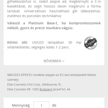
géllakkozáshoz is: stabil alapot ad, megkönnyíti a C-ív
kialakítását, és segít hosszú távon megőrizni a forma
tartását. Univerzálisan használható gél lakkozáshoz,
zseléhez és porcelán technikához
Válaszd a Platinum Base-t, ha kompromisszumok
nélküli, gyors és precíz munkára vágysz.
Kötési idő:
UV/LED lámpában 30 mp
villámköttetés, végleges kötés 1-2 perc.
BŐVEBBEN
988/2023 GPSR EU rendelet alapján az EU-ban letelepedett felelős
személy:
Elite Cosmetix USA Corp., Melbourne, FL
Elite Cosmetix Kft. 1085
Budapest
József krt. 44.
Mennyiség:
db