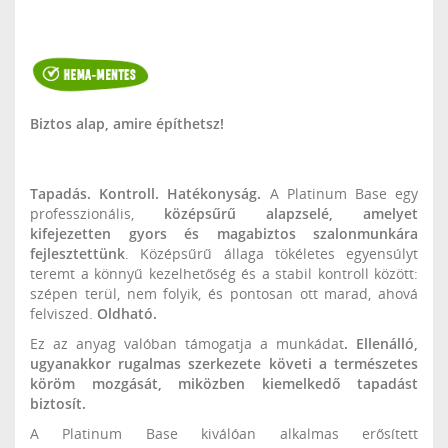
Biztos alap, amire építhetsz!
Tapadás. Kontroll. Hatékonyság.
A Platinum Base egy
professzionális,
középsűrű alapzselé, amelyet
kifejezetten gyors és magabiztos szalonmunkára
fejlesztettünk
. Középsűrű állaga tökéletes egyensúlyt
teremt a könnyű kezelhetőség és a stabil kontroll között:
szépen terül, nem folyik, és pontosan ott marad, ahová
felviszed.
Oldható.
Ez az anyag valóban támogatja a munkádat
.
Ellenálló,
ugyanakkor rugalmas szerkezete követi a természetes
köröm mozgását, miközben kiemelkedő tapadást
biztosít.
A Platinum Base kiválóan alkalmas erősített