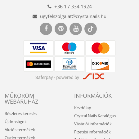
+36 1 / 334 1924
ugyfelszolgalat@crystalnails.hu
www.crystalnails.hu
MŰKÖRÖM
INFORMÁCIÓK
WEBÁRUHÁZ
Kezdőlap
Részletes keresés
Crystal Nails Katalógus
Újdonságok
Vásárlói információk
Akciós termékek
Fizetési információk
Outlet termékek