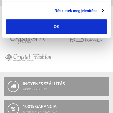
Részletek megjelenítése
OK
Crystal
LuXLash
Nails
Crystal
P.Shine
SPA
Crystal
Fashion
INGYENES SZÁLLÍTÁS
24990 FT FELETT*
100% GARANCIA
TERMÉKCSERE, JÓTÁLLÁS*