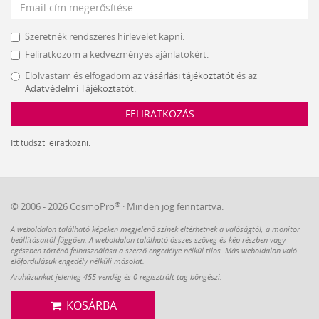
Szeretnék rendszeres hírlevelet kapni.
Feliratkozom a kedvezményes ajánlatokért.
Elolvastam és elfogadom az
vásárlási tájékoztatót
és az
Adatvédelmi Tájékoztatót
.
FELIRATKOZÁS
Itt tudszt leiratkozni.
®
© 2006 - 2026 CosmoPro
· Minden jog fenntartva.
A weboldalon található képeken megjelenő színek eltérhetnek a valóságtól, a monitor
beállításaitól függően. A weboldalon található összes szöveg és kép részben vagy
egészben történő felhasználása a szerző engedélye nélkül tilos. Más weboldalon való
előfordulásuk engedély nélküli másolat.
Áruházunkat jelenleg 455 vendég és 0 regisztrált tag böngészi.
KOSÁRBA