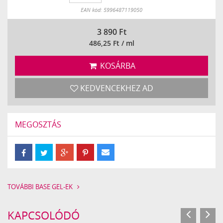
Készleten
EAN kód: 5996487119050
3 890
Ft
486,25 Ft / ml
KOSÁRBA
KEDVENCEKHEZ AD
MEGOSZTÁS
TOVÁBBI BASE GEL-EK
KAPCSOLÓDÓ