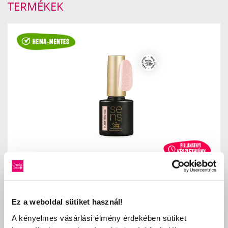
TERMÉKEK
SENS FLASH HEMA FREE BASE GEL - MILKY ROSE 10ML
4 790 Ft
Ez a weboldal sütiket használ!
ÉRTESÍTÉST KÉREK
A kényelmes vásárlási élmény érdekében sütiket
KEDVENCEKHEZ AD