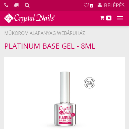
KERESÉS
BELÉPÉS
0
0
Főm
MŰKÖRÖM ALAPANYAG WEBÁRUHÁZ
Crystal
PLATINUM BASE GEL - 8ML
Nails