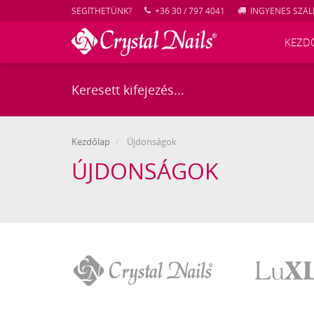
SEGÍTHETÜNK?
+36 30 / 797 4041
INGYENES SZÁLL
KEZD
Kezdőlap
Újdonságok
ÚJDONSÁGOK
Crystal
LuXLash