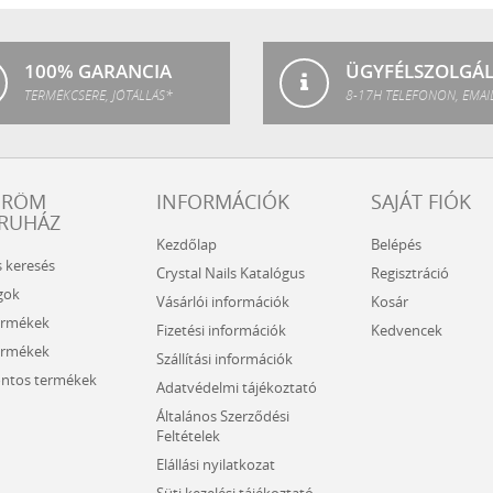
SPA
100% GARANCIA
ÜGYFÉLSZOLGÁ
TERMÉKCSERE, JÓTÁLLÁS*
8-17H TELEFONON, EMAI
ÖRÖM
INFORMÁCIÓK
SAJÁT FIÓK
RUHÁZ
Kezdőlap
Belépés
s keresés
Crystal Nails Katalógus
Regisztráció
gok
Vásárlói információk
Kosár
ermékek
Fizetési információk
Kedvencek
ermékek
Szállítási információk
ntos termékek
Adatvédelmi tájékoztató
Általános Szerződési
Feltételek
Elállási nyilatkozat
Süti kezelési tájékoztató