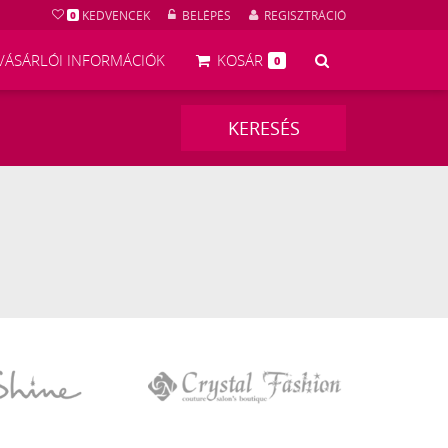
KEDVENCEK
BELÉPÉS
REGISZTRÁCIÓ
0
KERESÉS
VÁSÁRLÓI INFORMÁCIÓK
KOSÁR
0
KERESÉS
Crystal