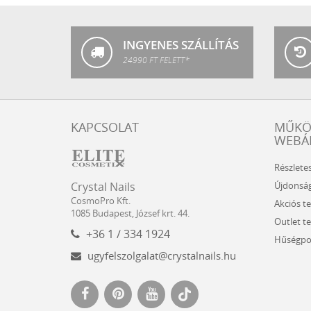
Nails
INGYENES SZÁLLÍTÁS
24990 FT FELETT*
KAPCSOLAT
MŰK
WEBÁ
Részlete
Crystal
CosmoPro
Újdonsá
Crystal Nails
Nails
Kft.
CosmoPro Kft.
Akciós t
Hungary
1085
Budapest
,
József krt. 44.
Outlet t
+36 1 / 334 1924
Hűségpo
ugyfelszolgalat@crystalnails.hu
www.crystalnails.hu