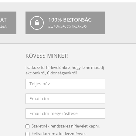
Fashion
LAT
100% BIZTONSÁG
LBEN
BIZTONSÁGOS VÁSÁRLÁS
KÖVESS MINKET!
Iratkozz fel hírlevelünkre, hogy le ne maradj
akcióinkról, újdonságainkról!
Szeretnék rendszeres hírlevelet kapni.
Feliratkozom a kedvezményes