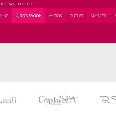
ÍTÁS 24990 FT FELETT!
ŐLAP
ÚJDONSÁGOK
AKCIÓK
OUTLET
MAGAZIN
Crystal
P.Shine