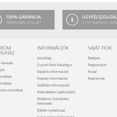
SPA
100% GARANCIA
ÜGYFÉLSZOLGÁ
TERMÉKCSERE, JÓTÁLLÁS*
8-17H TELEFONON, EMAI
ÖRÖM
INFORMÁCIÓK
SAJÁT FIÓK
RUHÁZ
Kezdőlap
Belépés
s keresés
Crystal Nails Katalógus
Regisztráció
gok
Vásárlói információk
Kosár
ermékek
Fizetési információk
Kedvencek
ermékek
Szállítási információk
ntos termékek
Adatvédelmi tájékoztató
Általános Szerződési
Feltételek
Elállási nyilatkozat
Süti kezelési tájékoztató