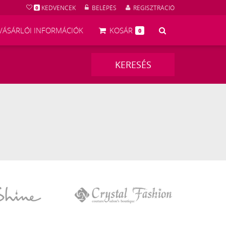
KEDVENCEK
BELÉPÉS
REGISZTRÁCIÓ
0
KERESÉS
VÁSÁRLÓI INFORMÁCIÓK
KOSÁR
0
KERESÉS
Crystal