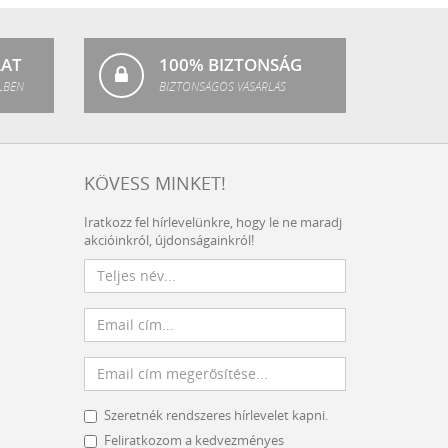
Fashion
LAT
100% BIZTONSÁG
LBEN
BIZTONSÁGOS VÁSÁRLÁS
KÖVESS MINKET!
Iratkozz fel hírlevelünkre, hogy le ne maradj
akcióinkról, újdonságainkról!
Szeretnék rendszeres hírlevelet kapni.
Feliratkozom a kedvezményes