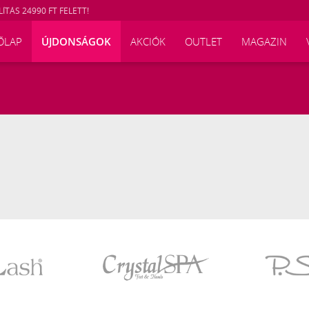
ÍTÁS 24990 FT FELETT!
ŐLAP
ÚJDONSÁGOK
AKCIÓK
OUTLET
MAGAZIN
Crystal
P.Shine