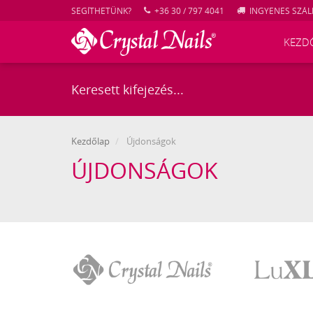
SEGÍTHETÜNK?
+36 30 / 797 4041
INGYENES SZÁLL
KEZD
Kezdőlap
Újdonságok
ÚJDONSÁGOK
Crystal
LuXLash