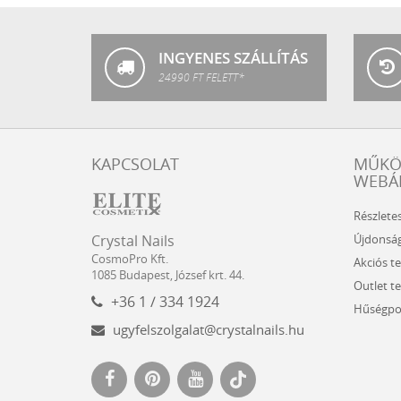
Nails
INGYENES SZÁLLÍTÁS
24990 FT FELETT*
KAPCSOLAT
MŰK
WEBÁ
Részlete
Crystal
CosmoPro
Újdonsá
Crystal Nails
Nails
Kft.
CosmoPro Kft.
Akciós t
Hungary
1085
Budapest
,
József krt. 44.
Outlet t
+36 1 / 334 1924
Hűségpo
ugyfelszolgalat@crystalnails.hu
www.crystalnails.hu