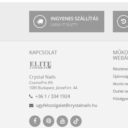
Nails
INGYENES SZÁLLÍTÁS
24990 FT FELETT*
KAPCSOLAT
MŰK
WEBÁ
Részlete
Crystal
CosmoPro
Újdonsá
Crystal Nails
Nails
Kft.
CosmoPro Kft.
Akciós t
Hungary
1085
Budapest
,
József krt. 44.
Outlet t
+36 1 / 334 1924
Hűségpo
ugyfelszolgalat@crystalnails.hu
www.crystalnails.hu