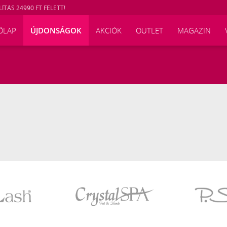
ÍTÁS 24990 FT FELETT!
ŐLAP
ÚJDONSÁGOK
AKCIÓK
OUTLET
MAGAZIN
Crystal
P.Shine