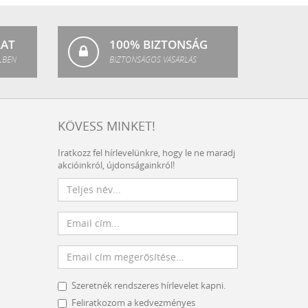
Fashion
LAT
100% BIZTONSÁG
LBEN
BIZTONSÁGOS VÁSÁRLÁS
KÖVESS MINKET!
Iratkozz fel hírlevelünkre, hogy le ne maradj
akcióinkról, újdonságainkról!
Szeretnék rendszeres hírlevelet kapni.
Feliratkozom a kedvezményes