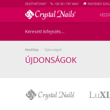
SEGÍTHETÜNK?
+36 30 / 797 4041
INGYENES SZÁLL
KEZD
Kezdőlap
Újdonságok
ÚJDONSÁGOK
Crystal
LuXLash