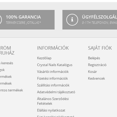
SPA
100% GARANCIA
ÜGYFÉLSZOLGÁ
TERMÉKCSERE, JÓTÁLLÁS*
8-17H TELEFONON, EMAI
ÖRÖM
INFORMÁCIÓK
SAJÁT FIÓK
RUHÁZ
Kezdőlap
Belépés
s keresés
Crystal Nails Katalógus
Regisztráció
gok
Vásárlói információk
Kosár
ermékek
Fizetési információk
Kedvencek
ermékek
Szállítási információk
ntos termékek
Adatvédelmi tájékoztató
Általános Szerződési
Feltételek
Elállási nyilatkozat
Süti kezelési tájékoztató