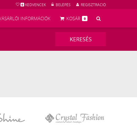
KEDVENCEK
BELÉPÉS
REGISZTRÁCIÓ
0
KERESÉS
VÁSÁRLÓI INFORMÁCIÓK
KOSÁR
0
KERESÉS
Crystal