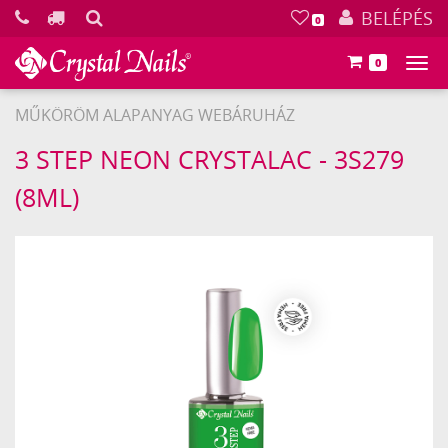
KERESÉS
BELÉPÉS
0
0
Főm
MŰKÖRÖM ALAPANYAG WEBÁRUHÁZ
Crystal
3 STEP NEON CRYSTALAC - 3S279
Nails
(8ML)