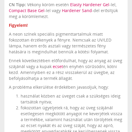
CN Tipp:
Vékony köröm esetén
Elasty Hardener Gel
-lel,
Compact Base Gel
-lel vagy
Hardener Sand
-del erősítjük
meg a körömlemezt.
Figyelem!
A neon színek speciális pigmenttartalmuk miatt
fokozottan érzékenyek a fényre. Nemcsak az UV/LED
lámpa, hanem erős asztali vagy természetes fény
hatására is megindulhat bennük a kötési folyamat.
Ennek következtében előfordulhat, hogy az anyag az üveg
szájánál vagy a kupak
ecset
én enyhén sűrűsödni, kötni
kezd. Amennyiben ez a rész visszakerül az üvegbe, az
befolyásolhatja a termék állagát.
A probléma elkerülése érdekében javasoljuk, hogy:
használat közben az üveget csak a szükséges ideig
tartsátok nyitva;
fokozottan ügyeljetek rá, hogy az üveg szájánál
esetlegesen megkötött anyagot ne keverjétek vissza
a termékbe, valamint használat után töröljétek meg
az ecset nyakát és az üveg száját, hogy az apró,
megkötött anyagdarabkák se kerülhessenek vissza