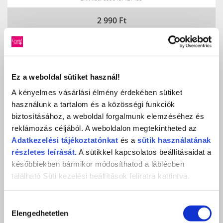
2 990
Ft
373,75 Ft / ml
KOSÁRBA
KEDVENCEKHEZ AD
Ez a weboldal sütiket használ!
A kényelmes vásárlási élmény érdekében sütiket
használunk a tartalom és a közösségi funkciók
MEGOSZTÁS
biztosításához, a weboldal forgalmunk elemzéséhez és
reklámozás céljából. A weboldalon megtekintheted az
Adatkezelési
tájékoztatónkat
és a
sütik használatának
részletes leírását.
A sütikkel kapcsolatos beállításaidat a
későbbiekben bármikor módosíthatod a láblécben
TOVÁBBI 3 STEP CRYSTALAC (3S SZÍNEK)
található Süti kezelési beállítások feliratra kattintva.
KAPCSOLÓDÓ
Hozzájárulás
Elengedhetetlen
TERMÉKEK
kiválasztása