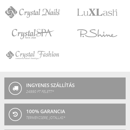
Crystal
LuXLash
Nails
Crystal
P.Shine
SPA
Crystal
Fashion
INGYENES SZÁLLÍTÁS
24990 FT FELETT*
100% GARANCIA
TERMÉKCSERE, JÓTÁLLÁS*