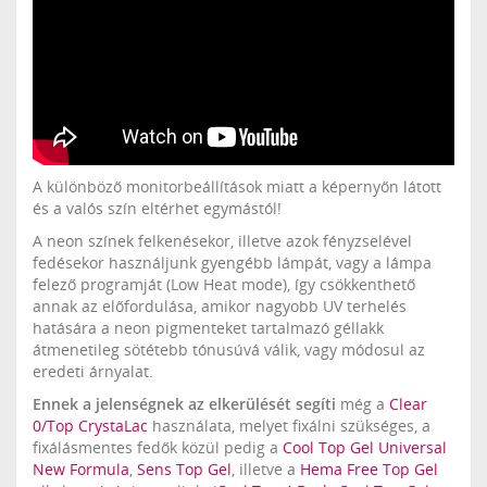
A különböző monitorbeállítások miatt a képernyőn látott
és a valós szín eltérhet egymástól!
A neon színek felkenésekor, illetve azok fényzselével
fedésekor használjunk gyengébb lámpát, vagy a lámpa
felező programját (Low Heat mode), így csökkenthető
annak az előfordulása, amikor nagyobb UV terhelés
hatására a neon pigmenteket tartalmazó géllakk
átmenetileg sötétebb tónusúvá válik, vagy módosul az
eredeti árnyalat.
Ennek a jelenségnek az elkerülését segíti
még a
Clear
0/Top CrystaLac
használata, melyet fixálni szükséges, a
fixálásmentes fedők közül pedig a
Cool Top Gel Universal
New Formula
,
Sens Top Gel
, illetve a
Hema Free Top Gel