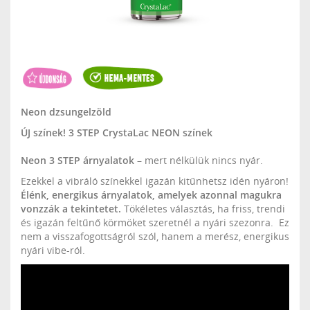
Neon dzsungelzöld
ÚJ színek! 3 STEP CrystaLac NEON színek
Neon 3 STEP árnyalatok
– mert nélkülük nincs nyár.
Ezekkel a vibráló színekkel igazán kitűnhetsz idén nyáron!
Élénk, energikus árnyalatok, amelyek azonnal magukra
vonzzák a tekintetet.
Tökéletes választás, ha friss, trendi
és igazán feltűnő körmöket szeretnél a nyári szezonra. Ez
nem a visszafogottságról szól, hanem a merész, energikus
nyári vibe-ról.