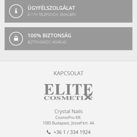
ÜGYFÉLSZOLGÁLAT
8-17H TELEFONON, EMAILBEN
100% BIZTONSÁG
BIZTONSÁGOS VÁSÁRLÁS
KAPCSOLAT
Crystal
CosmoPro
Crystal Nails
Nails
Kft.
CosmoPro Kft.
Hungary
1085
Budapest
,
József krt. 44.
+36 1 / 334 1924