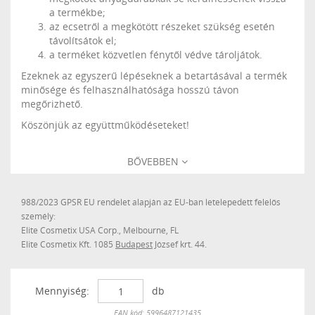
a termékbe;
az ecsetről a megkötött részeket szükség esetén
távolítsátok el;
a terméket közvetlen fénytől védve tároljátok.
Ezeknek az egyszerű lépéseknek a betartásával a termék
minősége és felhasználhatósága hosszú távon
megőrizhető.
Köszönjük az együttműködéseteket!
BŐVEBBEN
988/2023 GPSR EU rendelet alapján az EU-ban letelepedett felelős
személy:
Elite Cosmetix USA Corp., Melbourne, FL
Elite Cosmetix Kft. 1085
Budapest
József krt. 44.
Mennyiség:
db
Készleten
EAN kód: 5996487121435