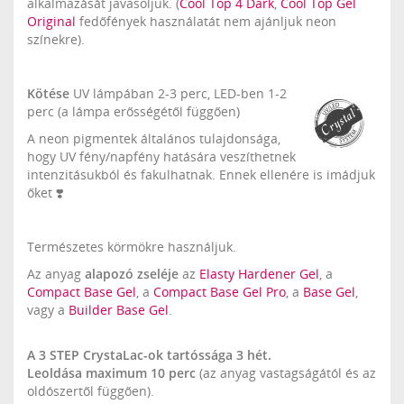
alkalmazását javasoljuk. (
Cool Top 4 Dark
,
Cool Top Gel
Original
fedőfények használatát nem ajánljuk neon
színekre).
Kötése
UV lámpában 2-3 perc, LED-ben 1-2
perc (a lámpa erősségétől függően)
A neon pigmentek általános tulajdonsága,
hogy UV fény/napfény hatására veszíthetnek
intenzitásukból és fakulhatnak. Ennek ellenére is imádjuk
őket ❣️
Természetes körmökre használjuk.
Az anyag
alapozó zseléje
az
Elasty Hardener Gel
, a
Compact Base Gel
, a
Compact Base Gel Pro
, a
Base Gel
,
vagy a
Builder Base Gel
.
A 3 STEP CrystaLac-ok tartóssága 3 hét.
Leoldása maximum 10 perc
(az anyag vastagságától és az
oldószertől függően).