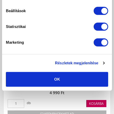
Beállítások
Statisztikai
Marketing
Részletek megjelenítése
MULTIBOND BASE GEL - CLEAR 13ML
OK
Tapadást elősegítő ragasztó hatású alapozó zselé.
4 990 Ft
db
KOSÁRBA
KEDVENCEKHEZ AD