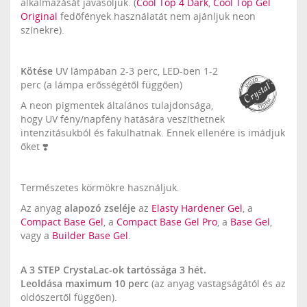
alkalmazását javasoljuk. (
Cool Top 4 Dark
,
Cool Top Gel
Original
fedőfények használatát nem ajánljuk neon
színekre).
Kötése
UV lámpában 2-3 perc, LED-ben 1-2
perc (a lámpa erősségétől függően)
A neon pigmentek általános tulajdonsága,
hogy UV fény/napfény hatására veszíthetnek
intenzitásukból és fakulhatnak. Ennek ellenére is imádjuk
őket ❣️
Természetes körmökre használjuk.
Az anyag
alapozó zseléje
az
Elasty Hardener Gel
, a
Compact Base Gel
, a
Compact Base Gel Pro
, a
Base Gel
,
vagy a
Builder Base Gel
.
A 3 STEP CrystaLac-ok tartóssága 3 hét.
Leoldása maximum 10 perc
(az anyag vastagságától és az
oldószertől függően).