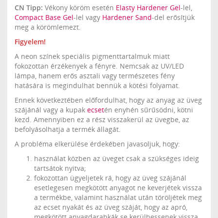
CN Tipp:
Vékony köröm esetén
Elasty Hardener Gel
-lel,
Compact Base Gel
-lel vagy
Hardener Sand
-del erősítjük
meg a körömlemezt.
Figyelem!
A neon színek speciális pigmenttartalmuk miatt
fokozottan érzékenyek a fényre. Nemcsak az UV/LED
lámpa, hanem erős asztali vagy természetes fény
hatására is megindulhat bennük a kötési folyamat.
Ennek következtében előfordulhat, hogy az anyag az üveg
szájánál vagy a kupak
ecset
én enyhén sűrűsödni, kötni
kezd. Amennyiben ez a rész visszakerül az üvegbe, az
befolyásolhatja a termék állagát.
A probléma elkerülése érdekében javasoljuk, hogy:
használat közben az üveget csak a szükséges ideig
tartsátok nyitva;
fokozottan ügyeljetek rá, hogy az üveg szájánál
esetlegesen megkötött anyagot ne keverjétek vissza
a termékbe, valamint használat után töröljétek meg
az ecset nyakát és az üveg száját, hogy az apró,
megkötött anyagdarabkák se kerülhessenek vissza