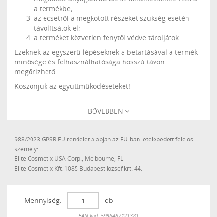
a termékbe;
az ecsetről a megkötött részeket szükség esetén
távolítsátok el;
a terméket közvetlen fénytől védve tároljátok.
Ezeknek az egyszerű lépéseknek a betartásával a termék
minősége és felhasználhatósága hosszú távon
megőrizhető.
Köszönjük az együttműködéseteket!
BŐVEBBEN
988/2023 GPSR EU rendelet alapján az EU-ban letelepedett felelős
személy:
Elite Cosmetix USA Corp., Melbourne, FL
Elite Cosmetix Kft. 1085
Budapest
József krt. 44.
Mennyiség:
db
Készleten
EAN kód: 5996487121381