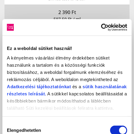
2 390
Ft
597,50 Ft / ml
KOSÁRBA
KEDVENCEKHEZ AD
Ez a weboldal sütiket használ!
A kényelmes vásárlási élmény érdekében sütiket
használunk a tartalom és a közösségi funkciók
MEGOSZTÁS
biztosításához, a weboldal forgalmunk elemzéséhez és
reklámozás céljából. A weboldalon megtekintheted az
Adatkezelési
tájékoztatónkat
és a
sütik használatának
részletes leírását.
A sütikkel kapcsolatos beállításaidat a
későbbiekben bármikor módosíthatod a láblécben
TOVÁBBI 3 STEP CRYSTALAC (3S SZÍNEK)
található Süti kezelési beállítások feliratra kattintva.
KAPCSOLÓDÓ
Hozzájárulás
TERMÉKEK
Elengedhetetlen
kiválasztása