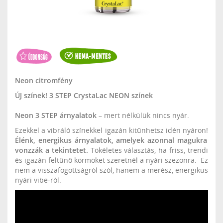
Neon citromfény
ÚJ színek! 3 STEP CrystaLac NEON színek
Neon 3 STEP árnyalatok
– mert nélkülük nincs nyár.
Ezekkel a vibráló színekkel igazán kitűnhetsz idén nyáron!
Élénk, energikus árnyalatok, amelyek azonnal magukra
vonzzák a tekintetet.
Tökéletes választás, ha friss, trendi
és igazán feltűnő körmöket szeretnél a nyári szezonra. Ez
nem a visszafogottságról szól, hanem a merész, energikus
nyári vibe-ról.