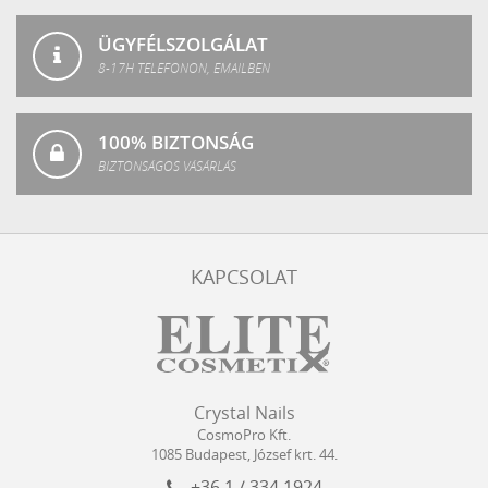
ÜGYFÉLSZOLGÁLAT
8-17H TELEFONON, EMAILBEN
100% BIZTONSÁG
BIZTONSÁGOS VÁSÁRLÁS
KAPCSOLAT
Crystal
CosmoPro
Crystal Nails
Nails
Kft.
CosmoPro Kft.
Hungary
1085
Budapest
,
József krt. 44.
+36 1 / 334 1924