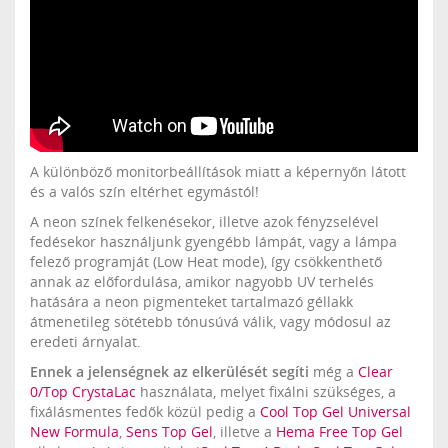
A különböző monitorbeállítások miatt a képernyőn látott
és a valós szín eltérhet egymástól!
A neon színek felkenésekor, illetve azok fényzselével
fedésekor használjunk gyengébb lámpát, vagy a lámpa
felező programját (Low Heat mode), így csökkenthető
annak az előfordulása, amikor nagyobb UV terhelés
hatására a neon pigmenteket tartalmazó géllakk
átmenetileg sötétebb tónusúvá válik, vagy módosul az
eredeti árnyalat.
Ennek a jelenségnek az elkerülését segíti
még a
Clear
0/Top CrystaLac
használata, melyet fixálni szükséges, a
fixálásmentes fedők közül pedig a
Cool Top Gel Universal
New Formula
,
Sens Top Gel
, illetve a
Hema Free Top Gel