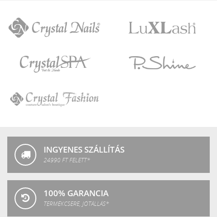
Crystal
LuXLash
Nails
Crystal
P.Shine
SPA
Crystal
Fashion
INGYENES SZÁLLÍTÁS
24990 FT FELETT*
100% GARANCIA
TERMÉKCSERE, JÓTÁLLÁS*