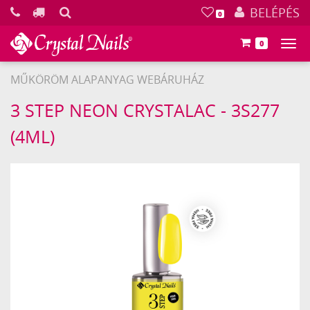
KERESÉS
BELÉPÉS
0
0
Főm
MŰKÖRÖM ALAPANYAG WEBÁRUHÁZ
Crystal
3 STEP NEON CRYSTALAC - 3S277
Nails
(4ML)