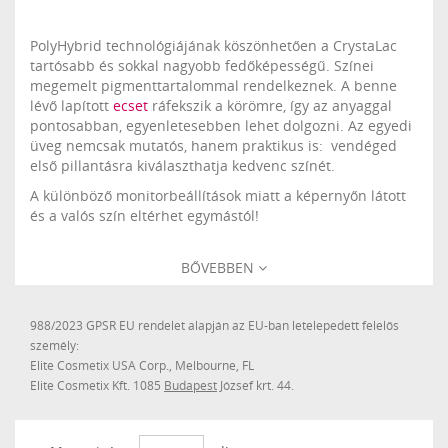
PolyHybrid technológiájának köszönhetően a CrystaLac
tartósabb és sokkal nagyobb fedőképességű. Színei
megemelt pigmenttartalommal rendelkeznek. A benne
lévő lapított
ecset
ráfekszik a körömre, így az anyaggal
pontosabban, egyenletesebben lehet dolgozni. Az egyedi
üveg nemcsak mutatós, hanem praktikus is: vendéged
első pillantásra kiválaszthatja kedvenc színét.
A különböző monitorbeállítások miatt a képernyőn látott
és a valós szín eltérhet egymástól!
BŐVEBBEN
988/2023 GPSR EU rendelet alapján az EU-ban letelepedett felelős
személy:
Elite Cosmetix USA Corp., Melbourne, FL
Elite Cosmetix Kft. 1085
Budapest
József krt. 44.