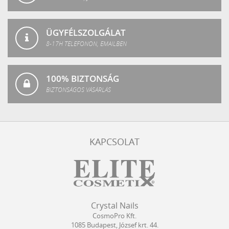
ÜGYFÉLSZOLGÁLAT
8-17H TELEFONON, EMAILBEN
100% BIZTONSÁG
BIZTONSÁGOS VÁSÁRLÁS
KAPCSOLAT
Crystal
CosmoPro
Crystal Nails
Nails
Kft.
CosmoPro Kft.
Hungary
1085
Budapest
,
József krt. 44.