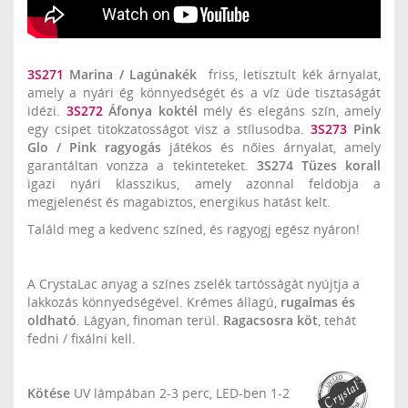
3S271
Marina / Lagúnakék
friss, letisztult kék árnyalat,
amely a nyári ég könnyedségét és a víz üde tisztaságát
idézi.
3S272
Áfonya koktél
mély és elegáns szín, amely
egy csipet titokzatosságot visz a stílusodba.
3S273
Pink
Glo / Pink ragyogás
játékos és nőies árnyalat, amely
garantáltan vonzza a tekinteteket.
3S274 Tüzes korall
igazi nyári klasszikus, amely azonnal feldobja a
megjelenést és magabiztos, energikus hatást kelt.
Találd meg a kedvenc színed, és ragyogj egész nyáron!
A CrystaLac anyag a színes zselék tartósságát nyújtja a
lakkozás könnyedségével. Krémes állagú,
rugalmas és
oldható
. Lágyan, finoman terül.
Ragacsosra köt
, tehát
fedni / fixálni kell.
Kötése
UV lámpában 2-3 perc, LED-ben 1-2