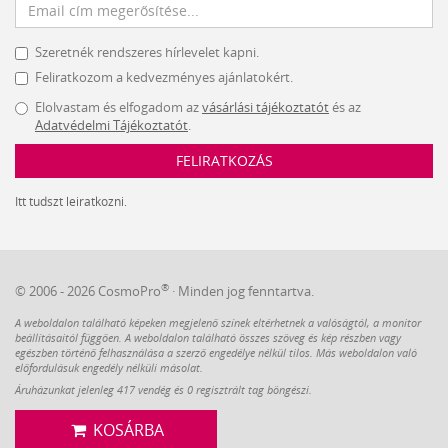
Szeretnék rendszeres hírlevelet kapni.
Feliratkozom a kedvezményes ajánlatokért.
Elolvastam és elfogadom az
vásárlási tájékoztatót
és az
Adatvédelmi Tájékoztatót
.
FELIRATKOZÁS
Itt tudszt leiratkozni.
®
© 2006 - 2026 CosmoPro
· Minden jog fenntartva.
A weboldalon található képeken megjelenő színek eltérhetnek a valóságtól, a monitor
beállításaitól függően. A weboldalon található összes szöveg és kép részben vagy
egészben történő felhasználása a szerző engedélye nélkül tilos. Más weboldalon való
előfordulásuk engedély nélküli másolat.
Áruházunkat jelenleg 417 vendég és 0 regisztrált tag böngészi.
KOSÁRBA