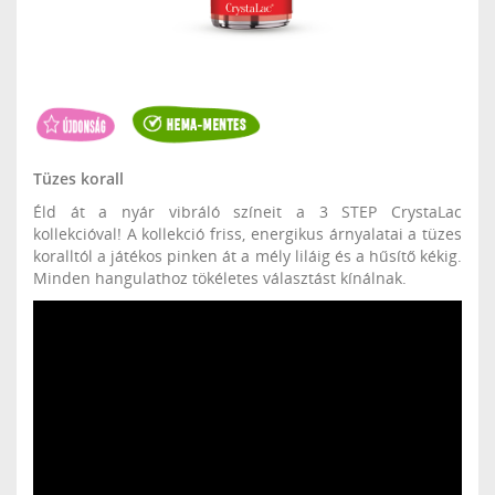
Tüzes korall
Éld át a nyár vibráló színeit a 3 STEP CrystaLac
kollekcióval! A kollekció friss, energikus árnyalatai a tüzes
koralltól a játékos pinken át a mély liláig és a hűsítő kékig.
Minden hangulathoz tökéletes választást kínálnak.