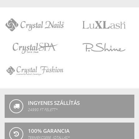
Crystal
LuXLash
Nails
Crystal
P.Shine
SPA
Crystal
Fashion
INGYENES SZÁLLÍTÁS
24990 FT FELETT*
100% GARANCIA
TERMÉKCSERE, JÓTÁLLÁS*