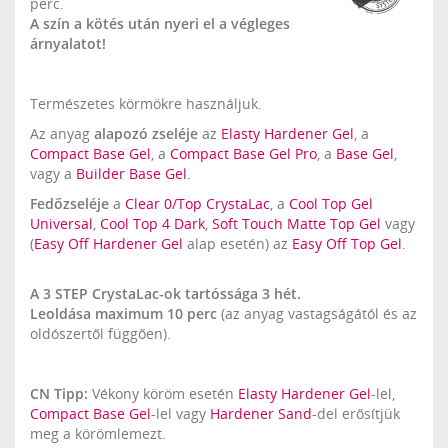
perc.
A szín a kötés után nyeri el a végleges
árnyalatot!
Természetes körmökre használjuk.
Az anyag
alapozó zseléje
az
Elasty Hardener Gel
, a
Compact Base Gel
, a
Compact Base Gel
Pro
, a
Base Gel
,
vagy a
Builder Base Gel
.
Fedőzseléje
a
Clear 0/Top CrystaLac
, a
Cool Top Gel
Universal
,
Cool Top 4 Dark
,
Soft Touch Matte Top Gel
vagy
(
Easy Off Hardener Gel
alap esetén) az
Easy Off Top Gel
.
A 3 STEP CrystaLac-ok tartóssága 3 hét.
Leoldása maximum 10 perc
(az anyag vastagságától és az
oldószertől függően).
CN Tipp:
Vékony köröm esetén
Elasty Hardener Gel
-lel,
Compact Base Gel
-lel vagy
Hardener Sand
-del erősítjük
meg a körömlemezt.