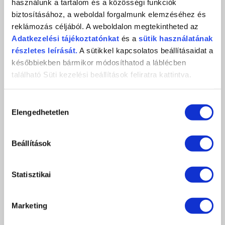
használunk a tartalom és a közösségi funkciók
TERMÉKEK
biztosításához, a weboldal forgalmunk elemzéséhez és
reklámozás céljából. A weboldalon megtekintheted az
Adatkezelési
tájékoztatónkat
és a
sütik használatának
részletes leírását.
A sütikkel kapcsolatos beállításaidat a
későbbiekben bármikor módosíthatod a láblécben
található Süti kezelési beállítások feliratra kattintva.
Hozzájárulás
Elengedhetetlen
kiválasztása
Beállítások
Statisztikai
MULTI NAIL ART PONTOZÓ TOLL
1 490 Ft
Marketing
db
KOSÁRBA