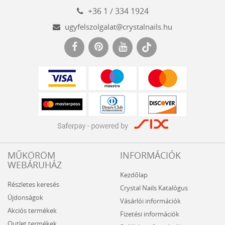
+36 1 / 334 1924
ugyfelszolgalat@crystalnails.hu
www.crystalnails.hu
MŰKÖRÖM
INFORMÁCIÓK
WEBÁRUHÁZ
Kezdőlap
Részletes keresés
Crystal Nails Katalógus
Újdonságok
Vásárlói információk
Akciós termékek
Fizetési információk
Outlet termékek