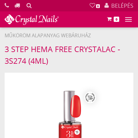
KERESÉS
BELÉPÉS
0
0
Főm
MŰKÖRÖM ALAPANYAG WEBÁRUHÁZ
Crystal
3 STEP HEMA FREE CRYSTALAC -
Nails
3S274 (4ML)