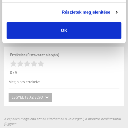
KEDVENCEKHEZ AD
Részletek megjelenítése
ÉRTÉKELÉS,
OK
VÉLEMÉNYEZÉS
Értékeles (0 szavazat alapján)
0 / 5
Még nincs értékelve.
LEGYÉL TE AZ ELSŐ
A képeken megjelenő színek eltérhetnek a valóságtól, a monitor beállításaitól
függően.