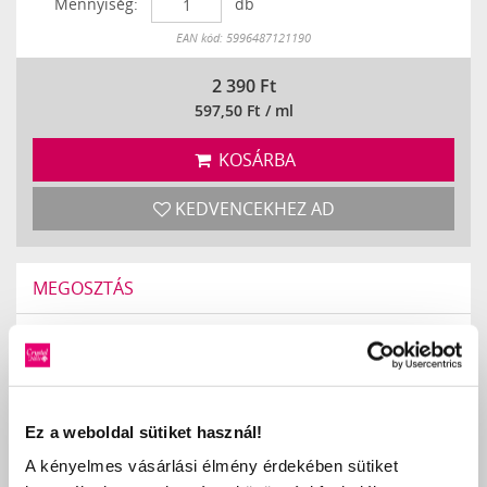
Mennyiség:
db
Készleten
EAN kód: 5996487121190
2 390
Ft
597,50 Ft / ml
KOSÁRBA
KEDVENCEKHEZ AD
MEGOSZTÁS
TOVÁBBI 3 STEP CRYSTALAC (3S SZÍNEK)
Ez a weboldal sütiket használ!
A kényelmes vásárlási élmény érdekében sütiket
KAPCSOLÓDÓ