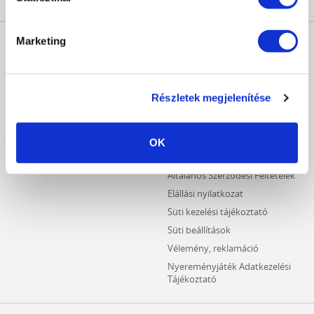
MŰKÖRÖM
INFORMÁCIÓK
Marketing
WEBÁRUHÁZ
Kezdőlap
Részletes keresés
Crystal Nails Katalógus
Újdonságok
Részletek megjelenítése
Vásárlói információk
Akciós termékek
Fizetési információk
Outlet termékek
Szállítási információk
OK
Hűségpontos termékek
Adatvédelmi tájékoztató
Általános Szerződési Feltételek
Elállási nyilatkozat
Süti kezelési tájékoztató
Süti beállítások
Vélemény, reklamáció
Nyereményjáték Adatkezelési
Tájékoztató