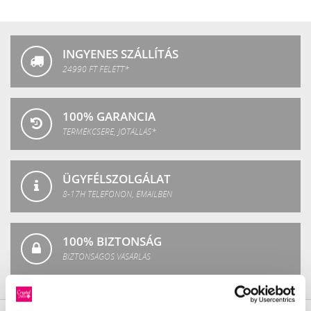
Crystal
Fashion
INGYENES SZÁLLÍTÁS
24990 FT FELETT*
100% GARANCIA
TERMÉKCSERE, JÓTÁLLÁS*
ÜGYFÉLSZOLGÁLAT
8-17H TELEFONON, EMAILBEN
100% BIZTONSÁG
BIZTONSÁGOS VÁSÁRLÁS