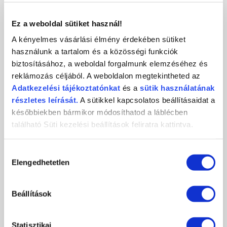
KAPCSOLAT
Ez a weboldal sütiket használ!
A kényelmes vásárlási élmény érdekében sütiket
használunk a tartalom és a közösségi funkciók
biztosításához, a weboldal forgalmunk elemzéséhez és
Crystal
CosmoPro
Crystal Nails
reklámozás céljából. A weboldalon megtekintheted az
Nails
Kft.
CosmoPro Kft.
Adatkezelési
tájékoztatónkat
és a
sütik használatának
Hungary
1085
Budapest
,
József krt. 44.
részletes leírását.
A sütikkel kapcsolatos beállításaidat a
+36 1 / 334 1924
későbbiekben bármikor módosíthatod a láblécben
ugyfelszolgalat@crystalnails.hu
található Süti kezelési beállítások feliratra kattintva.
www.crystalnails.hu
Hozzájárulás
Elengedhetetlen
kiválasztása
Beállítások
Statisztikai