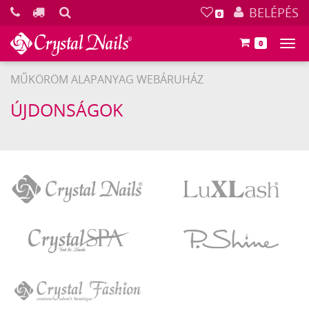
KERESÉS
BELÉPÉS
0
0
Főm
MŰKÖRÖM ALAPANYAG WEBÁRUHÁZ
ÚJDONSÁGOK
Crystal
LuXLash
Nails
Crystal
P.Shine
SPA