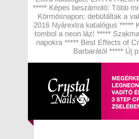
***** Képes beszámoló: Több mi
Körmösnapon: debütáltak a vakí
2016 Nyárextra katalógus ***** 
tombol a neon láz! ***** Szakmai
napokra ***** Best Effects of C
Barbarától ***** Új 