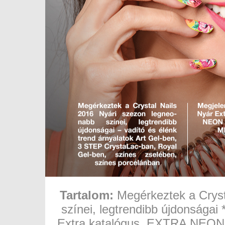
Tartalom:
Megérkeztek a Cryst
színei, legtrendibb újdonságai 
Extra katalógus, EXTRA N