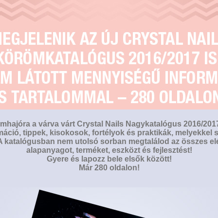
mhajóra a várva várt Crystal Nails Nagykatalógus 2016/20
áció, tippek, kisokosok, fortélyok és praktikák, melyekke
 A katalógusban nem utolsó sorban megtalálod az összes elé
alapanyagot, terméket, eszközt és fejlesztést!
Gyere és lapozz bele elsők között!
Már 280 oldalon!