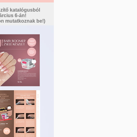
zítő katalógusból
rcius 6-án!
ón mutatkoznak be!)