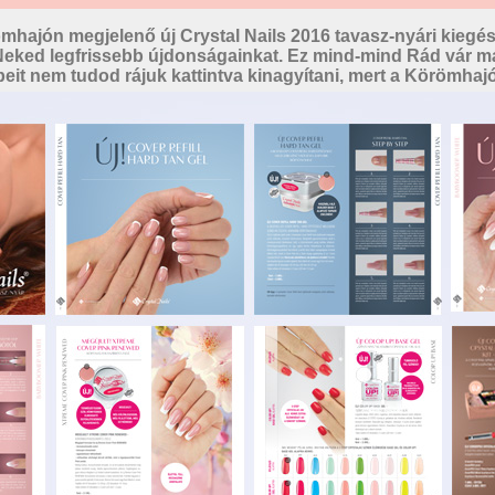
mhajón megjelenő új Crystal Nails 2016 tavasz-nyári kiegés
 Neked legfrissebb újdonságainkat. Ez mind-mind Rád vár má
eit nem tudod rájuk kattintva kinagyítani, mert a Körömhaj