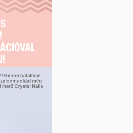
17! Benne hatalmas
l szalonmunkád még
rhető Crystal Nails