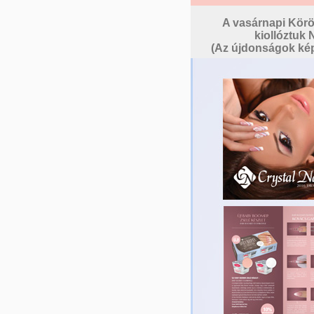
A vasárnapi Körö
kiollóztuk
(Az újdonságok kép