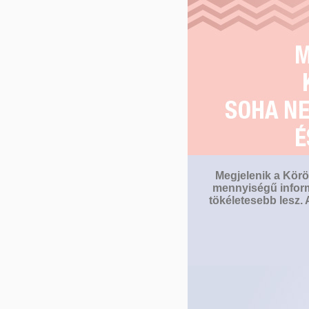
Megjelenik a Körö
mennyiségű inform
tökéletesebb lesz.