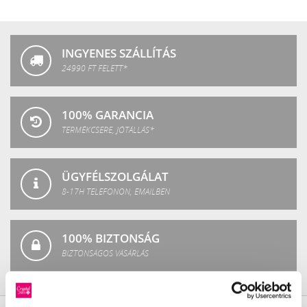
Crystal
Fashion
INGYENES SZÁLLÍTÁS
24990 FT FELETT*
100% GARANCIA
TERMÉKCSERE, JÓTÁLLÁS*
ÜGYFÉLSZOLGÁLAT
8-17H TELEFONON, EMAILBEN
100% BIZTONSÁG
BIZTONSÁGOS VÁSÁRLÁS