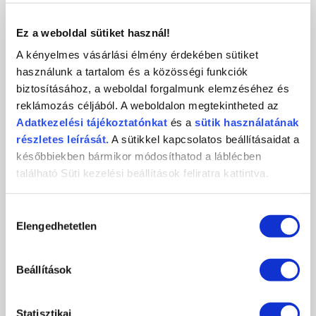
KAPCSOLAT
Ez a weboldal sütiket használ!
A kényelmes vásárlási élmény érdekében sütiket
használunk a tartalom és a közösségi funkciók
biztosításához, a weboldal forgalmunk elemzéséhez és
Crystal
CosmoPro
Crystal Nails
reklámozás céljából. A weboldalon megtekintheted az
Nails
Kft.
CosmoPro Kft.
Adatkezelési
tájékoztatónkat
és a
sütik használatának
Hungary
1085
Budapest
,
József krt. 44.
részletes leírását.
A sütikkel kapcsolatos beállításaidat a
+36 1 / 334 1924
későbbiekben bármikor módosíthatod a láblécben
ugyfelszolgalat@crystalnails.hu
található Süti kezelési beállítások feliratra kattintva.
www.crystalnails.hu
Hozzájárulás
Elengedhetetlen
kiválasztása
Beállítások
Statisztikai