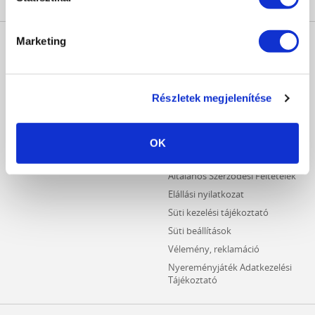
MŰKÖRÖM
INFORMÁCIÓK
Marketing
WEBÁRUHÁZ
Kezdőlap
Részletes keresés
Crystal Nails Katalógus
Újdonságok
Részletek megjelenítése
Vásárlói információk
Akciós termékek
Fizetési információk
Outlet termékek
Szállítási információk
OK
Hűségpontos termékek
Adatvédelmi tájékoztató
Általános Szerződési Feltételek
Elállási nyilatkozat
Süti kezelési tájékoztató
Süti beállítások
Vélemény, reklamáció
Nyereményjáték Adatkezelési
Tájékoztató