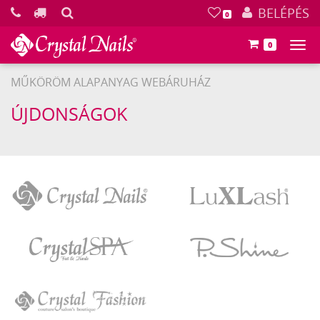
KERESÉS
BELÉPÉS
0
0
Főm
MŰKÖRÖM ALAPANYAG WEBÁRUHÁZ
ÚJDONSÁGOK
Crystal
LuXLash
Nails
Crystal
P.Shine
SPA