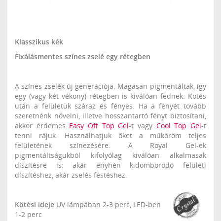
Klasszikus kék
Fixálásmentes színes zselé egy rétegben
A színes zselék új generációja. Magasan pigmentáltak, így
egy (vagy két vékony) rétegben is kiválóan fednek. Kötés
után a felületük száraz és fényes. Ha a fényét tovább
szeretnénk növelni, illetve hosszantartó fényt biztosítani,
akkor érdemes
Easy Off Top Gel
-t vagy
Cool Top Gel
-t
tenni rájuk. Használhatjuk őket a műköröm teljes
felületének színezésére. A Royal Gel-ek
pigmentáltságukból kifolyólag kiválóan alkalmasak
díszítésre is: akár enyhén kidomborodó felületi
díszítéshez, akár zselés festéshez.
Kötési ideje
UV lámpában 2-3 perc, LED-ben
1-2 perc