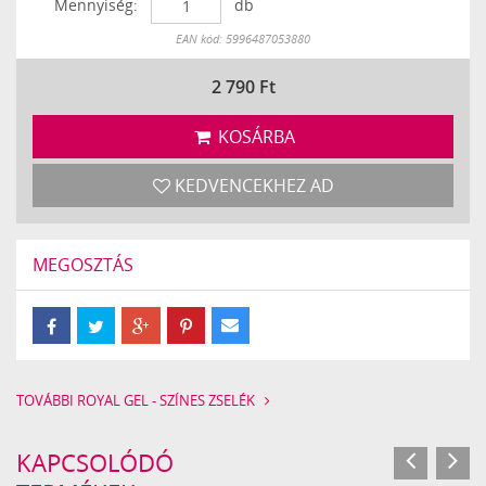
Mennyiség:
db
Készleten
EAN kód: 5996487053880
2 790
Ft
KOSÁRBA
KEDVENCEKHEZ AD
MEGOSZTÁS
TOVÁBBI ROYAL GEL - SZÍNES ZSELÉK
KAPCSOLÓDÓ