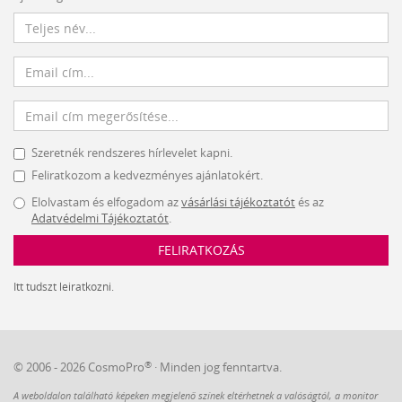
Szeretnék rendszeres hírlevelet kapni.
Feliratkozom a kedvezményes ajánlatokért.
Elolvastam és elfogadom az
vásárlási tájékoztatót
és az
Adatvédelmi Tájékoztatót
.
FELIRATKOZÁS
Itt tudszt leiratkozni.
®
© 2006 - 2026 CosmoPro
· Minden jog fenntartva.
A weboldalon található képeken megjelenő színek eltérhetnek a valóságtól, a monitor