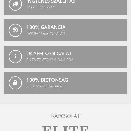
INGYENES SZÁLLÍTÁS
24990 FT FELETT*
100% GARANCIA
TERMÉKCSERE, JÓTÁLLÁS*
ÜGYFÉLSZOLGÁLAT
8-17H TELEFONON, EMAILBEN
100% BIZTONSÁG
BIZTONSÁGOS VÁSÁRLÁS
KAPCSOLAT