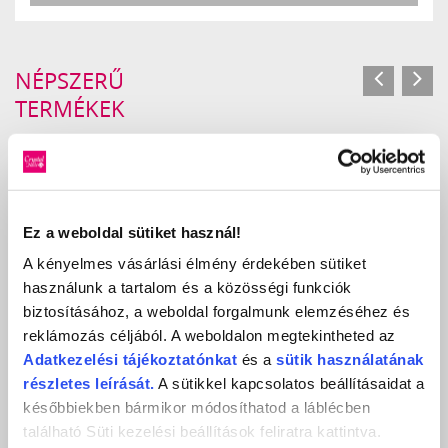
NÉPSZERŰ
TERMÉKEK
Ez a weboldal sütiket használ!
A kényelmes vásárlási élmény érdekében sütiket
használunk a tartalom és a közösségi funkciók
biztosításához, a weboldal forgalmunk elemzéséhez és
reklámozás céljából. A weboldalon megtekintheted az
Adatkezelési
tájékoztatónkat
és a
sütik használatának
részletes leírását.
A sütikkel kapcsolatos beállításaidat a
későbbiekben bármikor módosíthatod a láblécben
ROYAL GEL R7 - 4,5ML
található Süti kezelési beállítások feliratra kattintva.