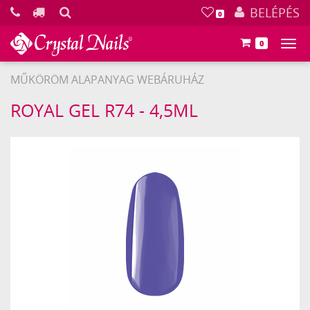
KERESÉS
BELÉPÉS
0
0
Főm
MŰKÖRÖM ALAPANYAG WEBÁRUHÁZ
Crystal
ROYAL GEL R74 - 4,5ML
Nails