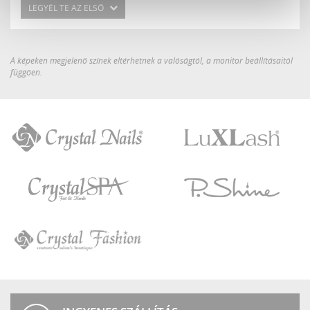
LEGYÉL TE AZ ELSŐ
A képeken megjelenő színek eltérhetnek a valóságtól, a monitor beállításaitól
függően.
Crystal
LuXLash
Nails
Crystal
P.Shine
SPA
Crystal
Fashion