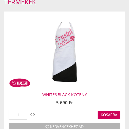
TERMÉKEK
WHITE&BLACK KÖTÉNY
5 690 Ft
db
KOSÁRBA
KEDVENCEKHEZ AD