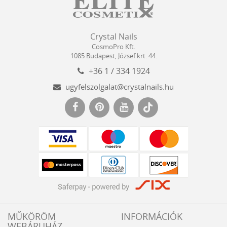
Crystal
CosmoPro
Crystal Nails
Nails
Kft.
CosmoPro Kft.
Hungary
1085
Budapest
,
József krt. 44.
+36 1 / 334 1924
ugyfelszolgalat@crystalnails.hu
www.crystalnails.hu
MŰKÖRÖM
INFORMÁCIÓK
WEBÁRUHÁZ