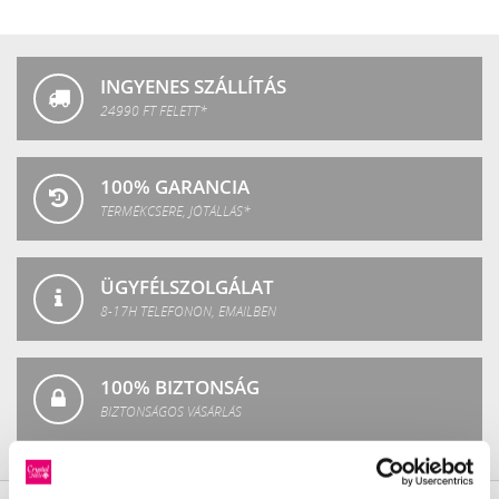
Crystal
Fashion
INGYENES SZÁLLÍTÁS
24990 FT FELETT*
100% GARANCIA
TERMÉKCSERE, JÓTÁLLÁS*
ÜGYFÉLSZOLGÁLAT
8-17H TELEFONON, EMAILBEN
100% BIZTONSÁG
BIZTONSÁGOS VÁSÁRLÁS