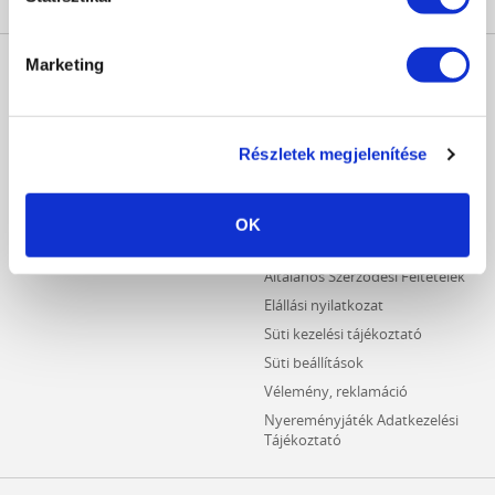
MŰKÖRÖM
INFORMÁCIÓK
Marketing
WEBÁRUHÁZ
Kezdőlap
Részletes keresés
Crystal Nails Katalógus
Újdonságok
Részletek megjelenítése
Vásárlói információk
Akciós termékek
Fizetési információk
Outlet termékek
Szállítási információk
OK
Hűségpontos termékek
Adatvédelmi tájékoztató
Általános Szerződési Feltételek
Elállási nyilatkozat
Süti kezelési tájékoztató
Süti beállítások
Vélemény, reklamáció
Nyereményjáték Adatkezelési
Tájékoztató