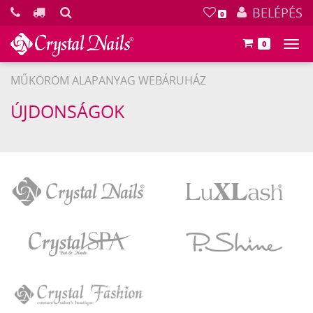
KERESÉS
BELÉPÉS
0
0
Főm
MŰKÖRÖM ALAPANYAG WEBÁRUHÁZ
ÚJDONSÁGOK
Crystal
LuXLash
Nails
Crystal
P.Shine
SPA