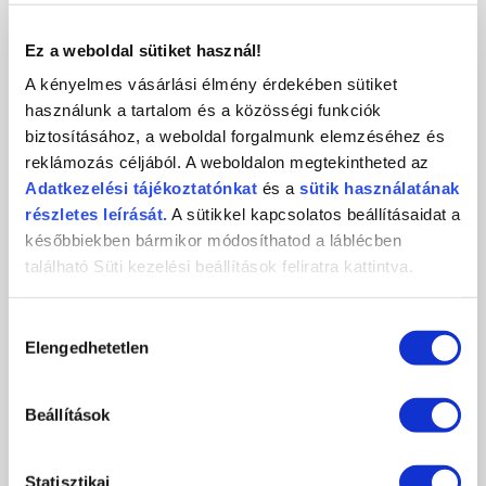
KAPCSOLAT
Ez a weboldal sütiket használ!
A kényelmes vásárlási élmény érdekében sütiket
használunk a tartalom és a közösségi funkciók
biztosításához, a weboldal forgalmunk elemzéséhez és
Crystal
CosmoPro
Crystal Nails
reklámozás céljából. A weboldalon megtekintheted az
Nails
Kft.
CosmoPro Kft.
Adatkezelési
tájékoztatónkat
és a
sütik használatának
Hungary
1085
Budapest
,
József krt. 44.
részletes leírását.
A sütikkel kapcsolatos beállításaidat a
+36 1 / 334 1924
későbbiekben bármikor módosíthatod a láblécben
ugyfelszolgalat@crystalnails.hu
található Süti kezelési beállítások feliratra kattintva.
www.crystalnails.hu
Hozzájárulás
Elengedhetetlen
kiválasztása
Beállítások
Statisztikai