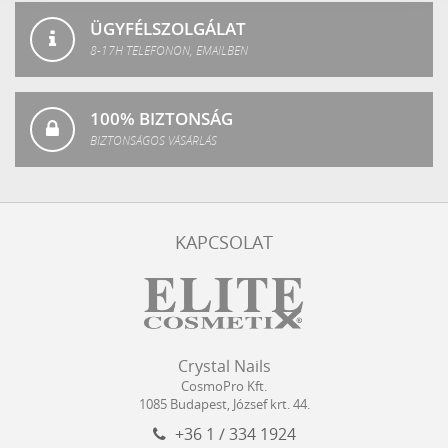
ÜGYFÉLSZOLGÁLAT
8-17H TELEFONON, EMAILBEN
100% BIZTONSÁG
BIZTONSÁGOS VÁSÁRLÁS
KAPCSOLAT
Crystal
CosmoPro
Crystal Nails
Nails
Kft.
CosmoPro Kft.
Hungary
1085
Budapest
,
József krt. 44.
+36 1 / 334 1924