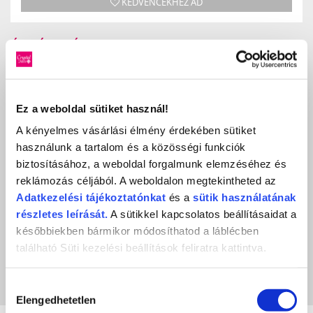
KEDVENCEKHEZ AD
ÉRTÉKELÉS,
VÉLEMÉNYEZÉS
Ez a weboldal sütiket használ!
Értékeles (0 szavazat alapján)
A kényelmes vásárlási élmény érdekében sütiket
használunk a tartalom és a közösségi funkciók
0 / 5
biztosításához, a weboldal forgalmunk elemzéséhez és
Még nincs értékelve.
reklámozás céljából. A weboldalon megtekintheted az
Adatkezelési
tájékoztatónkat
és a
sütik használatának
LEGYÉL TE AZ ELSŐ
részletes leírását.
A sütikkel kapcsolatos beállításaidat a
későbbiekben bármikor módosíthatod a láblécben
található Süti kezelési beállítások feliratra kattintva.
A képeken megjelenő színek eltérhetnek a valóságtól, a monitor beállításaitól
függően.
Hozzájárulás
Elengedhetetlen
kiválasztása