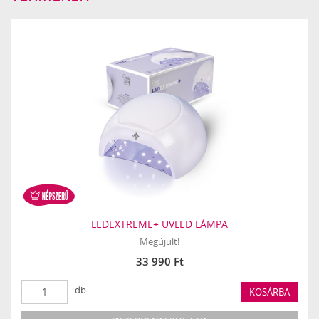
LEDEXTREME+ UVLED LÁMPA
Megújult!
33 990 Ft
db
KOSÁRBA