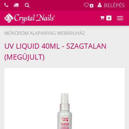
KERESÉS
BELÉPÉS
0
0
Főm
MŰKÖRÖM ALAPANYAG WEBÁRUHÁZ
Crystal
UV LIQUID 40ML - SZAGTALAN
Nails
(MEGÚJULT)