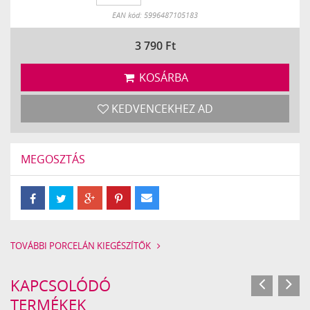
Készleten
EAN kód: 5996487105183
3 790
Ft
KOSÁRBA
KEDVENCEKHEZ AD
MEGOSZTÁS
TOVÁBBI PORCELÁN KIEGÉSZÍTŐK
KAPCSOLÓDÓ
TERMÉKEK