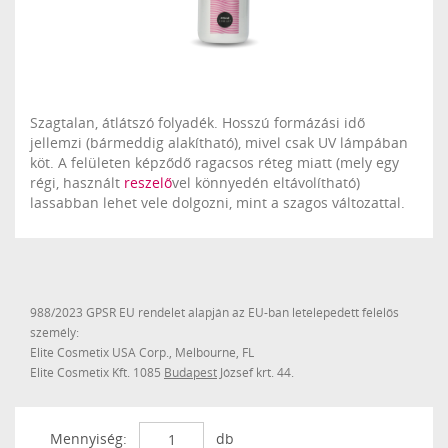
Szagtalan, átlátszó folyadék. Hosszú formázási idő
jellemzi (bármeddig alakítható), mivel csak UV lámpában
köt. A felületen képződő ragacsos réteg miatt (mely egy
régi, használt
reszelő
vel könnyedén eltávolítható)
lassabban lehet vele dolgozni, mint a szagos változattal.
988/2023 GPSR EU rendelet alapján az EU-ban letelepedett felelős
személy:
Elite Cosmetix USA Corp., Melbourne, FL
Elite Cosmetix Kft. 1085
Budapest
József krt. 44.
Mennyiség:
db