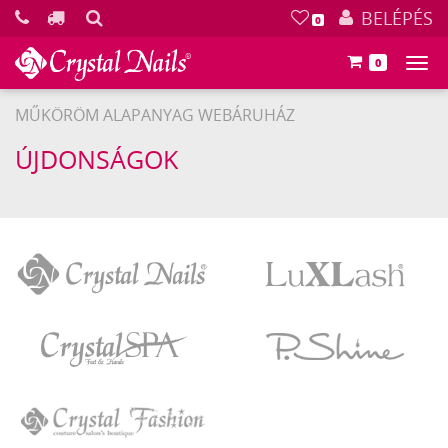
KERESÉS
BELÉPÉS
0
0
Főm
MŰKÖRÖM ALAPANYAG WEBÁRUHÁZ
ÚJDONSÁGOK
Crystal
LuXLash
Nails
Crystal
P.Shine
SPA