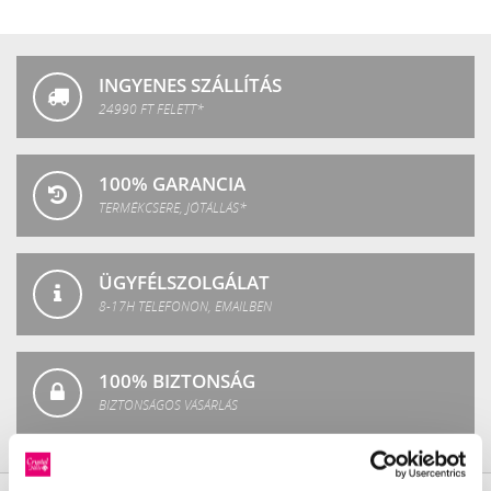
Crystal
Fashion
INGYENES SZÁLLÍTÁS
24990 FT FELETT*
100% GARANCIA
TERMÉKCSERE, JÓTÁLLÁS*
ÜGYFÉLSZOLGÁLAT
8-17H TELEFONON, EMAILBEN
100% BIZTONSÁG
BIZTONSÁGOS VÁSÁRLÁS