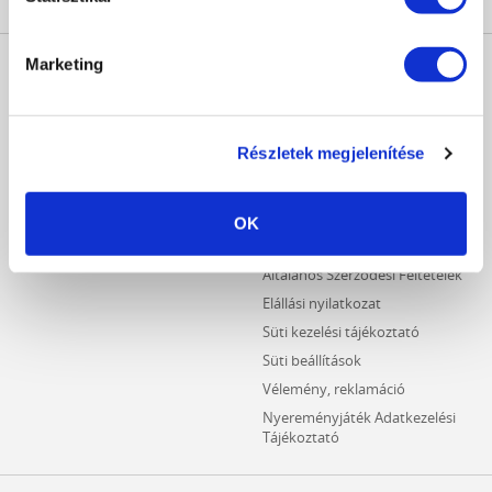
MŰKÖRÖM
INFORMÁCIÓK
Marketing
WEBÁRUHÁZ
Kezdőlap
Részletes keresés
Crystal Nails Katalógus
Újdonságok
Részletek megjelenítése
Vásárlói információk
Akciós termékek
Fizetési információk
Outlet termékek
Szállítási információk
OK
Hűségpontos termékek
Adatvédelmi tájékoztató
Általános Szerződési Feltételek
Elállási nyilatkozat
Süti kezelési tájékoztató
Süti beállítások
Vélemény, reklamáció
Nyereményjáték Adatkezelési
Tájékoztató