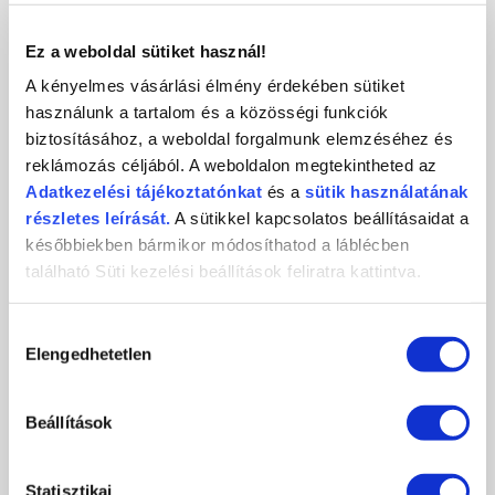
KAPCSOLAT
Ez a weboldal sütiket használ!
A kényelmes vásárlási élmény érdekében sütiket
használunk a tartalom és a közösségi funkciók
biztosításához, a weboldal forgalmunk elemzéséhez és
Crystal
CosmoPro
Crystal Nails
reklámozás céljából. A weboldalon megtekintheted az
Nails
Kft.
CosmoPro Kft.
Adatkezelési
tájékoztatónkat
és a
sütik használatának
Hungary
1085
Budapest
,
József krt. 44.
részletes leírását.
A sütikkel kapcsolatos beállításaidat a
+36 1 / 334 1924
későbbiekben bármikor módosíthatod a láblécben
ugyfelszolgalat@crystalnails.hu
található Süti kezelési beállítások feliratra kattintva.
www.crystalnails.hu
Hozzájárulás
Elengedhetetlen
kiválasztása
Beállítások
Statisztikai