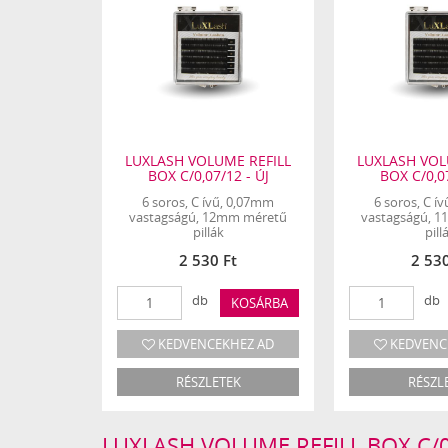
LUXLASH VOLUME REFILL
LUXLASH VOL
BOX C/0,07/12 - ÚJ
BOX C/0,07
6 soros, C ívű, 0,07mm
6 soros, C í
vastagságú, 12mm méretű
vastagságú, 
pillák
pill
2 530 Ft
2 530
db
db
KOSÁRBA
KEDVENCEKHEZ AD
KEDVENC
RÉSZLETEK
RÉSZL
LUXLASH VOLUME REFILL BOX C/0