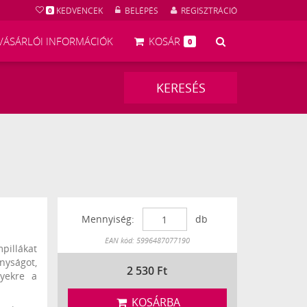
KEDVENCEK
BELÉPÉS
REGISZTRÁCIÓ
0
KERESÉS
VÁSÁRLÓI INFORMÁCIÓK
KOSÁR
0
KERESÉS
Mennyiség:
db
Készleten
EAN kód: 5996487077190
pillákat
nyságot,
2 530
Ft
lyekre a
KOSÁRBA