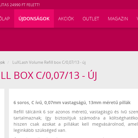
ÍTÁS 24990 FT FELETT!
ŐLAP
ÚJDONSÁGOK
AKCIÓK
OUTLET
MAGAZIN
gok
LuXLash Volume Refill box C/0,07/13 - új
L BOX C/0,07/13 - ÚJ
9050
6 soros, C ívű, 0,07mm vastagságú, 13mm méretű pillák
Refill tálcáink 6 sor azonos méretű, vastagásgú és ívű szem
tartalmaznak; így biztosítjuk számodra a költséghatéko
hiszen csak azokat a pillákat kell megvásárolnod, ame
leginkább szükséged van.