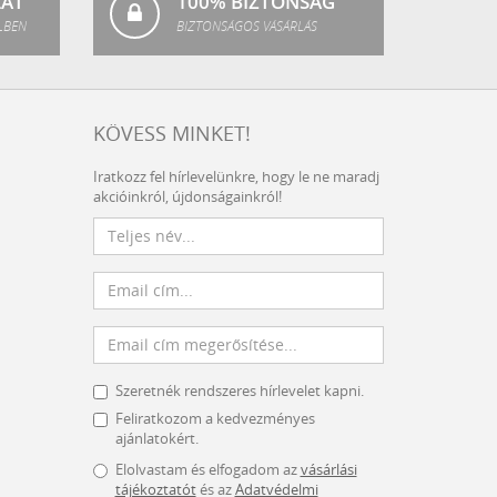
LAT
100% BIZTONSÁG
LBEN
BIZTONSÁGOS VÁSÁRLÁS
KÖVESS MINKET!
Iratkozz fel hírlevelünkre, hogy le ne maradj
akcióinkról, újdonságainkról!
Szeretnék rendszeres hírlevelet kapni.
Feliratkozom a kedvezményes
ajánlatokért.
Elolvastam és elfogadom az
vásárlási
tájékoztatót
és az
Adatvédelmi