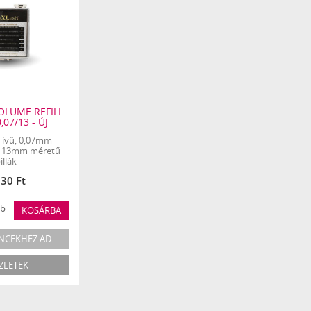
OLUME REFILL
,07/13 - ÚJ
D ívű, 0,07mm
, 13mm méretű
illák
530 Ft
b
KOSÁRBA
NCEKHEZ AD
ZLETEK