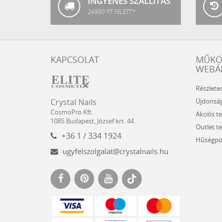
INGYENES SZÁLLÍTÁS
24990 FT FELETT*
KAPCSOLAT
MŰK
WEBÁ
Részlete
Crystal
CosmoPro
Újdonsá
Crystal Nails
Nails
Kft.
CosmoPro Kft.
Akciós t
Hungary
1085
Budapest
,
József krt. 44.
Outlet t
+36 1 / 334 1924
Hűségpo
ugyfelszolgalat@crystalnails.hu
www.crystalnails.hu