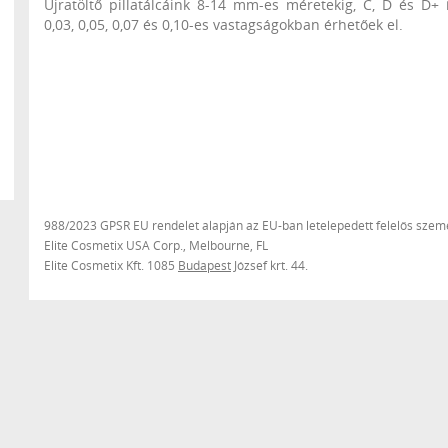
Újratöltő pillatálcáink 8-14 mm-es méretekig, C, D és D+ 
0,03, 0,05, 0,07 és 0,10-es vastagságokban érhetőek el.
988/2023 GPSR EU rendelet alapján az EU-ban letelepedett felelős szemé
Elite Cosmetix USA Corp., Melbourne, FL
Elite Cosmetix Kft. 1085
Budapest
József krt. 44.