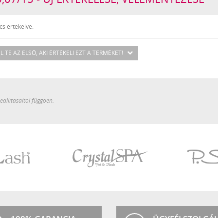
s értékelve.
L TE AZ ELSŐ
, AKI ÉRTÉKELI EZT A TERMÉKET!
állításaitól függően.
Crystal
P.Shine
SPA