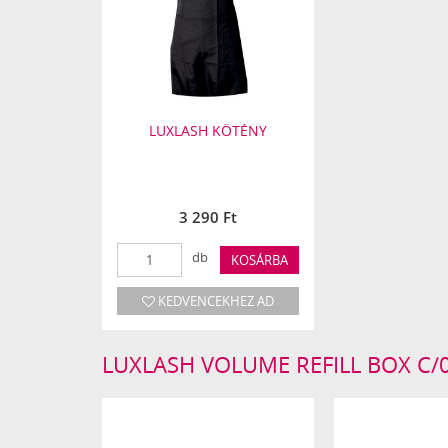
LUXLASH KÖTÉNY
3 290 Ft
db
KOSÁRBA
KEDVENCEKHEZ AD
LUXLASH VOLUME REFILL BOX C/0