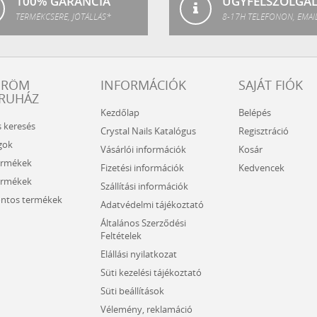
100% GARANCIA
ÜGYFÉLSZOLGÁ
TERMÉKCSERE, JÓTÁLLÁS*
8-17H TELEFONON, EMAI
ÖRÖM
INFORMÁCIÓK
SAJÁT FIÓK
RUHÁZ
Kezdőlap
Belépés
s keresés
Crystal Nails Katalógus
Regisztráció
gok
Vásárlói információk
Kosár
ermékek
Fizetési információk
Kedvencek
ermékek
Szállítási információk
ntos termékek
Adatvédelmi tájékoztató
Általános Szerződési
Feltételek
Elállási nyilatkozat
Süti kezelési tájékoztató
Süti beállítások
Vélemény, reklamáció