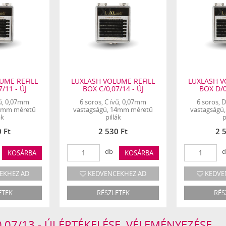
UME REFILL
LUXLASH VOLUME REFILL
LUXLASH V
/11 - ÚJ
BOX C/0,07/14 - ÚJ
BOX D/0
vű, 0,07mm
6 soros, C ívű, 0,07mm
6 soros, 
11mm méretű
vastagságú, 14mm méretű
vastagságú
ák
pillák
p
 Ft
2 530 Ft
2 
db
d
KOSÁRBA
KOSÁRBA
EKHEZ AD
KEDVENCEKHEZ AD
KEDVE
ETEK
RÉSZLETEK
RÉS
,07/13 - ÚJ ÉRTÉKELÉSE, VÉLEMÉNYEZÉSE