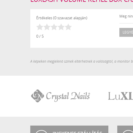
Még ninc
Értékeles (0 szavazat alapján)
LEGYÉ
0 / 5
A képeken megjelenő színek eltérhetnek a valóságtól, a monitor be
Crystal
LuXLash
Nails